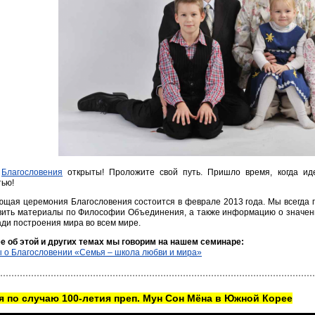
а
Благословения
открыты! Проложите свой путь. Пришло время, когда ид
тью!
щая церемония Благословения состоится в феврале 2013 года. Мы всегда г
вить материалы по Философии Объединения, а также информацию о значен
ади построения мира во всем мире.
е об этой и других темах мы говорим на нашем семинаре:
 о Благословении «Семья – школа любви и мира»
 по случаю 100-летия преп. Мун Сон Мёна в Южной Корее