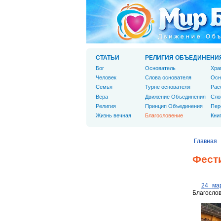
СТАТЬИ
РЕЛИГИЯ ОБЪЕДИНЕНИ
Бог
Основатель
Хра
Человек
Слова основателя
Осн
Cемья
Турне основателя
Рас
Вера
Движение Объединения
Сло
Религия
Принцип Объединения
Пер
Жизнь вечная
Благословение
Кни
Главная
Фест
24 ма
Благослов