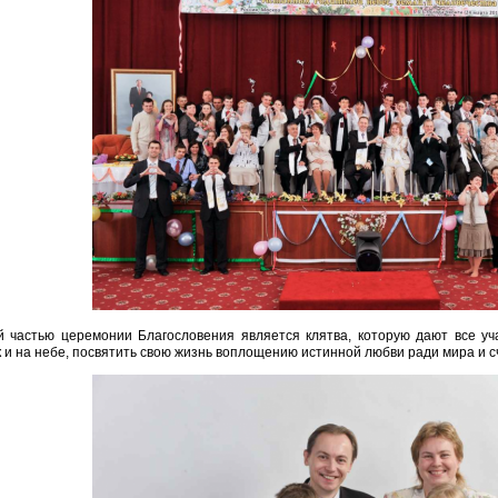
 частью церемонии Благословения является клятва, которую дают все уча
к и на небе, посвятить свою жизнь воплощению истинной любви ради мира и с