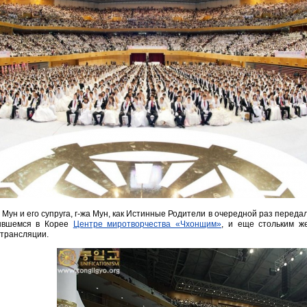
 Мун и его супруга, г-жа Мун, как Истинные Родители в очередной раз перед
ывшемся в Корее
Центре миротворчества «Чхонщим»
, и еще стольким ж
-трансляции.