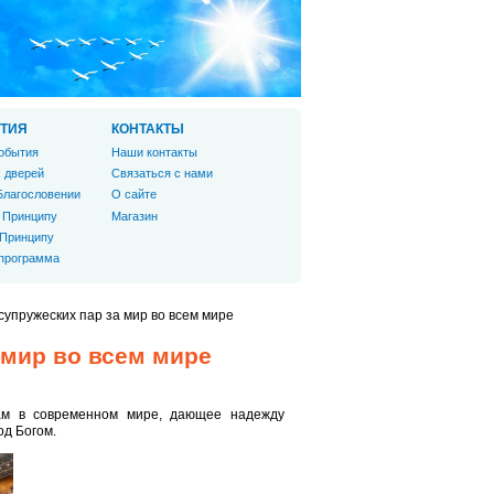
ТИЯ
КОНТАКТЫ
обытия
Наши контакты
 дверей
Связаться с нами
Благословении
О сайте
 Принципу
Магазин
 Принципу
 программа
упружеских пар за мир во всем мире
 мир во всем мире
ам в современном мире, дающее надежду
од Богом.