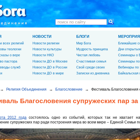
Я
НОВОСТИ
БЛОГИ
МЕРОПРИЯ
м всех религий
Новости религии
Мир Бога
Ближайшие с
овы теологии
Новости культуры
Мудрость принципа
Дни открытых
сказы о вере
Новости НКО
Чистая любовь
Семинары о 
во пастора
Новости ДО в Москве
Счастливая семья
Семинары по
еводы служб
Новости ДО в России
Свой среди своих
Вебинары по
ги
Новости ДО в мире
Записки из дневника
Байкальская
→
Религия Объединения
→
Благословение
→
Фестиваль Благословения с
иваль Благословения супружеских пар за
рта 2012 года
состоялось одно из событий, которых так не хватает н
ение супружеских пар ради построения мира во всем мире – Единой Семьи п