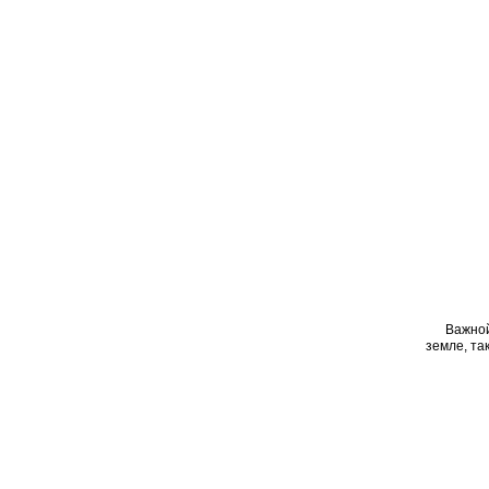
Важной
земле, та