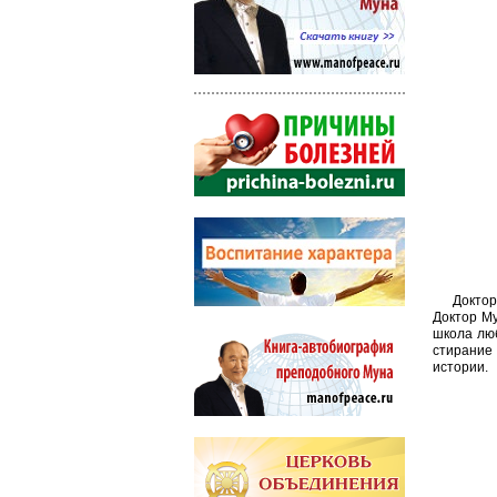
Доктор
Доктор Му
школа люб
стирание
истории.