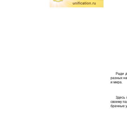
Ради д
разных на
и мира.
Здесь 
своему па
брачные 