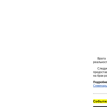
Врат
реальнос
Следую
предоста
на брак р
Подробне
Семинары
Cобытия