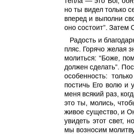
тепла — это Бог, обн
но ты видел только с
вперед и выполни св
оно состоит”. Затем 
Радость и благодар
пляс. Горячо желая з
молиться: “Боже, по
должен сделать”. Пос
особенность: тольк
постичь Его волю и 
меня всякий раз, ког
это ты, молись, чтоб
живое существо, и Он
увидеть этот свет, н
мы возносим молитву