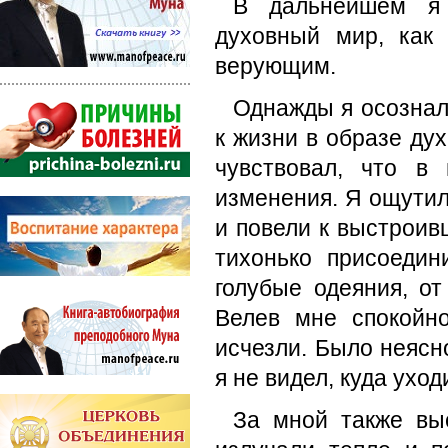
В дальнейшем я 
духовный мир, как
верующим.
Однажды я осознал
к жизни в образе дух
чувствовал, что в
изменения. Я ощутил
и повели к выстроив
тихонько присоеди
голубые одеяния, от
Велев мне спокойн
исчезли. Было неясно
я не видел, куда ухо
За мной также вы