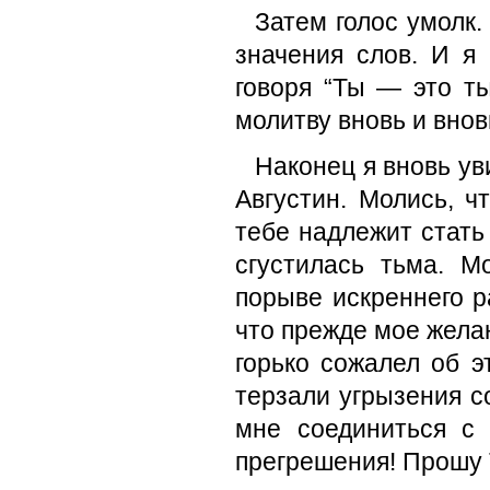
Затем голос умолк.
значения слов. И я 
говоря “Ты — это ты
молитву вновь и внов
Наконец я вновь уви
Августин. Молись, ч
тебе надлежит стать 
сгустилась тьма. М
порыве искреннего р
что прежде мое жела
горько сожалел об э
терзали угрызения с
мне соединиться с 
прегрешения! Прошу Т