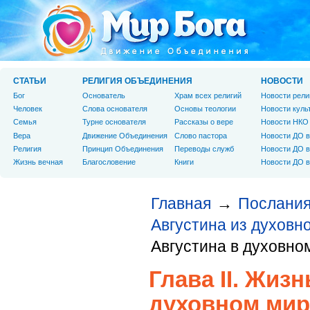
СТАТЬИ
РЕЛИГИЯ ОБЪЕДИНЕНИЯ
НОВОСТИ
Бог
Основатель
Храм всех религий
Новости рели
Человек
Слова основателя
Основы теологии
Новости куль
Cемья
Турне основателя
Рассказы о вере
Новости НКО
Вера
Движение Объединения
Слово пастора
Новости ДО в
Религия
Принцип Объединения
Переводы служб
Новости ДО в
Жизнь вечная
Благословение
Книги
Новости ДО в
Главная
Послания
→
Августина из духовн
Августина в духовно
Глава II. Жиз
духовном мир