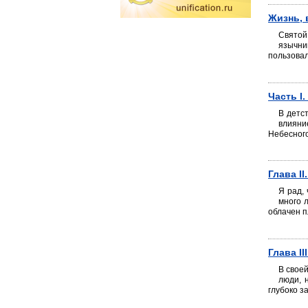
Жизнь, 
Святой
язычни
пользовал
Часть I
В детс
влияни
Небесного
Глава I
Я рад,
много 
облачен п
Глава I
В свое
люди, 
глубоко з