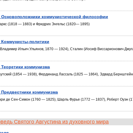
. Основоположники коммунистической философии
аркс (1818 — 1883) и Фридрих Энгельс (1820— 1895)
. Коммунисты-политики
(Владимир Ильич Ульянов, 1870 — 1924), Сталин (Иосиф Виссарионович Джуга
. Теоретики коммунизма
аутский (1854 — 1938), Фердинанд Лассаль (1825 — 1864), Эдвард Бернштейн 
. Предвестники коммунизма
нри де Сен-Симон (1760 — 1825), Шарль Фурье (1772 — 1837), Роберт Оуэн (1
ведь Святого Августина из духовного мира
теля