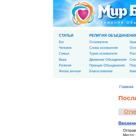
СТАТЬИ
РЕЛИГИЯ ОБЪЕДИНЕНИ
Бог
Основатель
Хра
Человек
Слова основателя
Осн
Cемья
Турне основателя
Рас
Вера
Движение Объединения
Сло
Религия
Принцип Объединения
Пер
Жизнь вечная
Благословение
Кни
Главная
Посл
Отче
Введени
Отправи
Место: