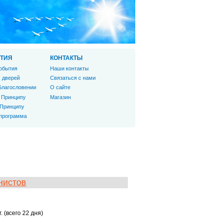
ТИЯ
КОНТАКТЫ
обытия
Наши контакты
 дверей
Связаться с нами
Благословении
О сайте
 Принципу
Магазин
 Принципу
 программа
нистов
 (всего 22 дня)