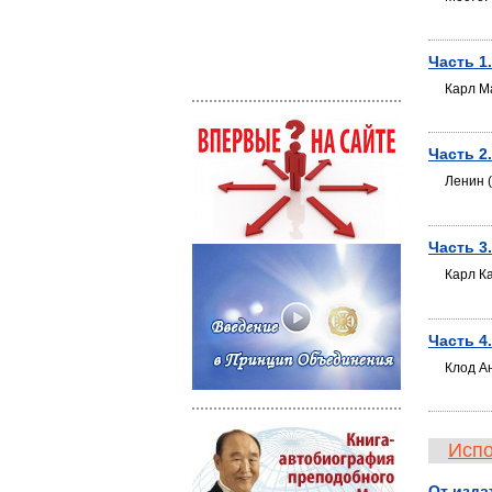
Часть 1
Карл М
Часть 2
Ленин 
Часть 3
Карл К
Часть 4
Клод А
Испо
От изда