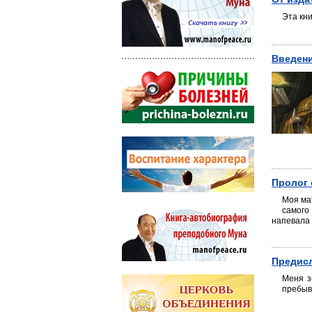
Эта кн
Введен
Пролог 
Моя ма
самого
напевала 
Предис
Меня з
пребыв