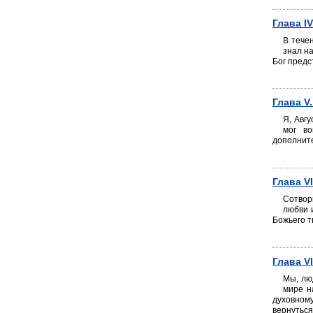
Глава I
В тече
знал на
Бог предс
Глава V
Я, Авг
мог во
дополнит
Глава V
Сотвори
любви 
Божьего т
Глава V
Мы, лю
мире н
духовному
вернуться