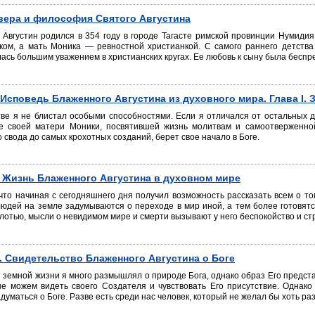
вера и философия Святого Августина
 Августин родился в 354 году в городе Тагасте римской провинции Нумиди
ком, а мать Моника — ревностной христианкой. С самого раннего детства 
ась большим уважением в христианских кругах. Ее любовь к сыну была беспр
. Исповедь Блаженного Августина из духовного мира. Глава I.
тве я не блистал особыми способностями. Если я отличался от остальных 
е своей матери Моники, посвятившей жизнь молитвам и самоотверженной 
 свода до самых крохотных созданий, берет свое начало в Боге.
I. Жизнь Блаженного Августина в духовном мире
 что начиная с сегодняшнего дня получил возможность рассказать всем о том
людей на земле задумываются о переходе в мир иной, а тем более готовятся
лотью, мысли о невидимом мире и смерти вызывают у него беспокойство и ст
II. Свидетельство Блаженного Августина о Боге
й земной жизни я много размышлял о природе Бога, однако образ Его предст
не можем видеть своего Создателя и чувствовать Его присутствие. Однако
адуматься о Боге. Разве есть среди нас человек, который не желал бы хоть ра