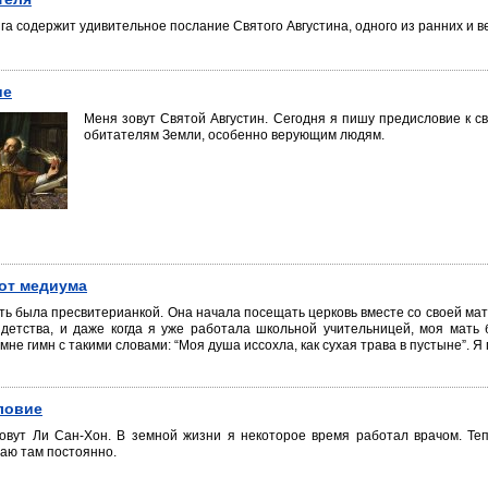
ига содержит удивительное послание Святого Августина, одного из ранних и 
ие
Меня зовут Святой Августин. Сегодня я пишу предисловие к с
обитателям Земли, особенно верующим людям.
от медиума
ть была пресвитерианкой. Она начала посещать церковь вместе со своей мат
 детства, и даже когда я уже работала школьной учительницей, моя мать
мне гимн с такими словами: “Моя душа иссохла, как сухая трава в пустыне”. 
ловие
овут Ли Сан-Хон. В земной жизни я некоторое время работал врачом. Те
аю там постоянно.