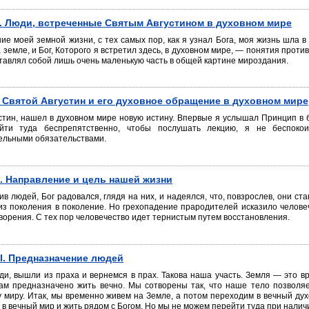
V. Люди, встреченные Святым Августином в духовном мире
ние моей земной жизни, с тех самых пор, как я узнал Бога, моя жизнь шла в
 земле, и Бог, Которого я встретил здесь, в духовном мире, — понятия про
тавлял собой лишь очень маленькую часть в общей картине мироздания.
. Святой Августин и его духовное обращение в духовном мире
устин, нашел в духовном мире новую истину. Впервые я услышал Принцип в
йти туда беспрепятственно, чтобы послушать лекцию, я не беспокои
ельными обязательствами.
I. Направление и цель нашей жизни
в людей, Бог радовался, глядя на них, и надеялся, что, повзрослев, они ста
из поколения в поколение. Но грехопадение прародителей исказило человеч
ворения. С тех пор человечество идет тернистым путем восстановления.
II. Предназначение людей
ди, вышли из праха и вернемся в прах. Такова наша участь. Земля — это в
ам предназначено жить вечно. Мы сотворены так, что наше тело позволяе
 миру. Итак, мы временно живем на Земле, а потом переходим в вечный ду
 в вечный мир и жить рядом с Богом. Но мы не можем перейти туда при налич