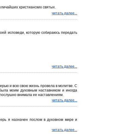
величайших христианских святых.
читать далее...
воей исповеди, которую собираюсь передать
читать далее...
ерью и всю свою жизнь провела в молитве. С
 была моим духовным наставником и иногда
Я послушно внимала ее наставлениям.
читать далее...
перь я назначен послом в духовном мире и
читать далее...