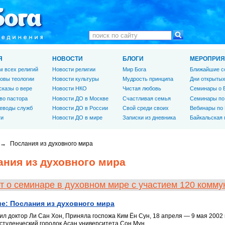
Я
НОВОСТИ
БЛОГИ
МЕРОПРИЯ
м всех религий
Новости религии
Мир Бога
Ближайшие с
овы теологии
Новости культуры
Мудрость принципа
Дни открытых
сказы о вере
Новости НКО
Чистая любовь
Семинары о 
во пастора
Новости ДО в Москве
Счастливая семья
Семинары по
еводы служб
Новости ДО в России
Свой среди своих
Вебинары по
ги
Новости ДО в мире
Записки из дневника
Байкальская
→
Послания из духовного мира
ания из духовного мира
т о семинаре в духовном мире с участием 120 комму
е: Послания из духовного мира
л доктор Ли Сан Хон, Приняла госпожа Ким Ён Сун, 18 апреля — 9 мая 2002 г.
 студенческий городок Асан университета Сон Мун