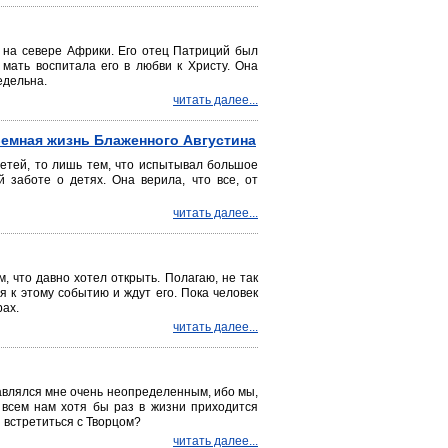
я на севере Африки. Его отец Патриций был
мать воспитала его в любви к Христу. Она
едельна.
читать далее...
 Земная жизнь Блаженного Августина
детей, то лишь тем, что испытывал большое
заботе о детях. Она верила, что все, от
читать далее...
, что давно хотел открыть. Полагаю, не так
 к этому событию и ждут его. Пока человек
рах.
читать далее...
авлялся мне очень неопределенным, ибо мы,
 всем нам хотя бы раз в жизни приходится
з встретиться с Творцом?
читать далее...