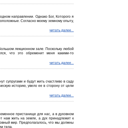
 одном направлении. Однако Бог, Которого я
тивоположные. Согласно моему земному опыту,
читать далее...
 большом лекционном зале. Поскольку любой
лся, что это обременит меня какими-то
читать далее...
нут супругами и будут жить счастливо в саду
ескую историю, увело ее в сторону от цели
читать далее...
ременное пристанище для нас, а в духовном
т нам жить на земле, а дух принадлежит к
ховный мир. Предполагалось, что мы должны
ии тела.