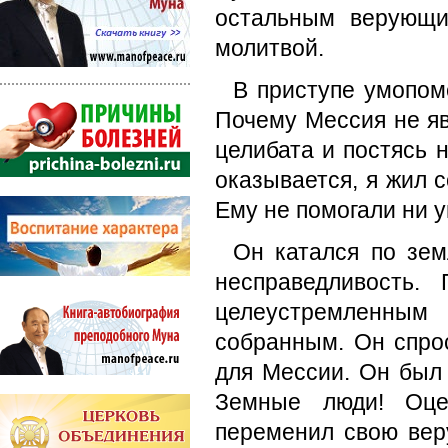
остальным верующи
молитвой.
В приступе умопом
Почему Мессия не яв
целибата и постясь 
оказывается, я жил с
Ему не помогали ни у
Он катался по зем
несправедливость.
целеустремленным
собранным. Он спрос
для Мессии. Он был 
Земные люди! Оцен
переменил свою вер