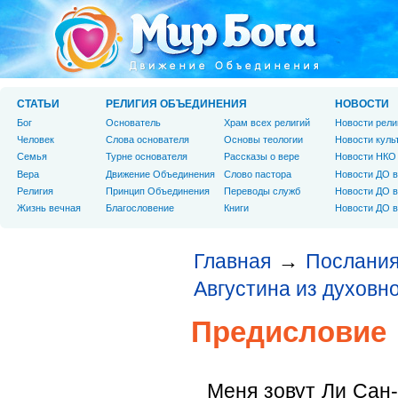
СТАТЬИ
РЕЛИГИЯ ОБЪЕДИНЕНИЯ
НОВОСТИ
Бог
Основатель
Храм всех религий
Новости рели
Человек
Слова основателя
Основы теологии
Новости куль
Cемья
Турне основателя
Рассказы о вере
Новости НКО
Вера
Движение Объединения
Слово пастора
Новости ДО в
Религия
Принцип Объединения
Переводы служб
Новости ДО в
Жизнь вечная
Благословение
Книги
Новости ДО в
Главная
Послания
→
Августина из духовн
Предисловие
Меня зовут Ли Сан-