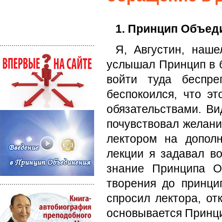
1. Принцип Объед
Я, Августин, наш
услышал Принцип в 
войти туда беспре
беспокоился, что э
обязательствами. Ви
почувствовал желани
лектором на допол
лекции я задавал в
знание Принципа О
творения до принци
спросил лектора, от
основывается Принци