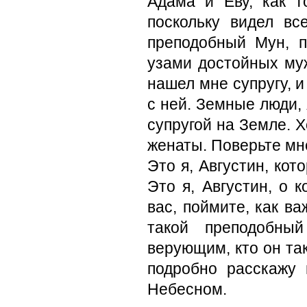
Адама и Еву, как т
поскольку видел вс
преподобный Мун, 
узами достойных муж
нашел мне супругу, и
с ней. Земные люди,
супругой на Земле. 
женаты. Поверьте мн
Это я, Августин, кот
Это я, Августин, о
вас, поймите, как в
такой преподобный
верующим, кто он та
подробно расскажу
Небесном.