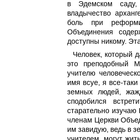
в Эдемском саду, 
владычество арханг
боль при реформи
Объединения содер
доступны никому. Эт
Человек, который 
это преподобный М
учителю человеческ
имя всуе, я все-так
земных людей, жаж
сподобился встре
старательно изучаю
членам Церкви Объед
им завидую, ведь в 
учителем, могут жит