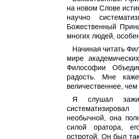
на новом Слове ист
научно системати
Божественный Принц
многих людей, особе
Начиная читать Фи
мире академически
Философии Объеди
радость. Мне каже
величественнее, чем 
Я слушал зажиг
систематизирова
необычной, она пол
силой оратора, ег
остротой. Он был та