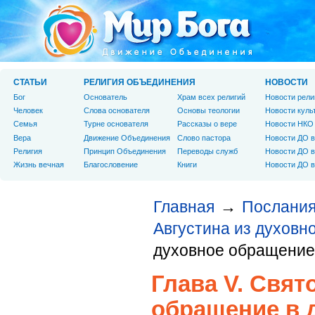
СТАТЬИ
РЕЛИГИЯ ОБЪЕДИНЕНИЯ
НОВОСТИ
Бог
Основатель
Храм всех религий
Новости рели
Человек
Слова основателя
Основы теологии
Новости куль
Cемья
Турне основателя
Рассказы о вере
Новости НКО
Вера
Движение Объединения
Слово пастора
Новости ДО в
Религия
Принцип Объединения
Переводы служб
Новости ДО в
Жизнь вечная
Благословение
Книги
Новости ДО в
Главная
Послания
→
Августина из духовн
духовное обращение
Глава V. Свят
обращение в 