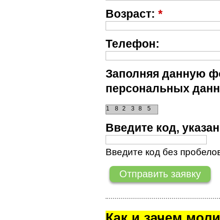
Возраст:
*
Телефон:
Заполняя данную фо
персональных данн
1
8
2
3
8
5
Введите код, указ
Введите код без пробелов
Как и зачем мол