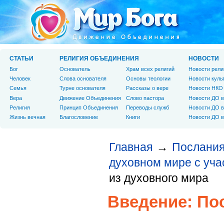
СТАТЬИ
РЕЛИГИЯ ОБЪЕДИНЕНИЯ
НОВОСТИ
Бог
Основатель
Храм всех религий
Новости рели
Человек
Слова основателя
Основы теологии
Новости куль
Cемья
Турне основателя
Рассказы о вере
Новости НКО
Вера
Движение Объединения
Слово пастора
Новости ДО в
Религия
Принцип Объединения
Переводы служб
Новости ДО в
Жизнь вечная
Благословение
Книги
Новости ДО в
Главная
Послания
→
духовном мире с уча
из духовного мира
Введение: По