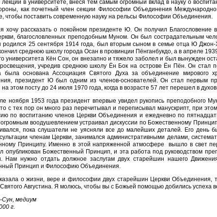
 лекций в университете, внеся тем самым огромный вклад в науку о воспит
тороны, как почетный член секции Философии Объединения Международной
е, чтобы поставить современную науку на рельсы Философии Объединения.
я хочу рассказать о покойном президенте Ю. Он получил Благословение
еркви, благословленных преподобным Муном. Он был сострадательным чело
Он родился 25 сентября 1914 года, был вторым сыном в семье отца Ю Джон
кончил среднюю школу города Осан в провинции Пёнганбукдо, а в апреле 193
о университета Кён Сон, он внезапно и тяжело заболел и был вынужден остав
просвещения, учредив среднюю школу Ён Бок на острове Ён Пён. Он стал п
а была основана Ассоциация Святого Духа за объединение мирового хр
ния, президент Ю был одним из членов-основателей. Он стал первым пр
 на этом посту до 24 июля 1970 года, когда в возрасте 57 лет перешел в духо
ле ноября 1953 года президент впервые увидел рукопись преподобного Му
что с тех пор он много раз перечитывал и переписывал манускрипт, при этом
сию по воспитанию членов Церкви Объединения и ежедневно по пятнадцать
с огромным воодушевлением устраивал дискуссии по Божественному Принципу
аивался, пока слушатели не уясняли все до малейших деталей. Его день
нсультации членам Церкви, занимался административными делами, системат
нному Принципу. Именно в этой напряженной атмосфере вышло в свет пер
ыл опубликован Божественный Принцип, и эта работа под руководством пре
и. Нам нужно отдать должное заслугам двух старейшин нашего Движени
нный Принцип и Философию Объединения.
казала о жизни, вере и философии двух старейшин Церкви Объединения, т
Святого Августина. Я молюсь, чтобы вы с Божьей помощью добились успеха в
-Сун, медиум
000 г.