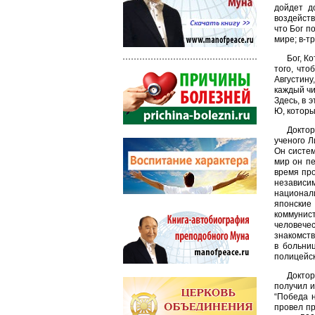
дойдет д
воздейств
что Бог п
мире; в-т
Бог, К
того, что
Августин
каждый чи
Здесь, в 
Ю, котор
Доктор
ученого Л
Он систе
мир он пе
время про
независи
национал
японские
коммунис
человечес
знакомст
в больни
полицейск
Доктор
получил 
“Победа н
провел п