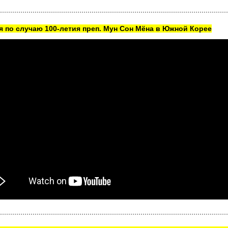
 по случаю 100-летия преп. Мун Сон Мёна в Южной Корее