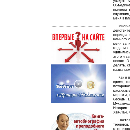
увидеть Б
Объедине
привела 
служения,
меня в пл
Многие
действит
периода 
немного о
меня запи
когда мы
удивились
этого я з
нового. Э
делать, с
названием
Как я 
время, к
похоронах
рассказыв
миром и, 
беседы. Е
Мухаммед
Искариот,
Хва-Лан, 
Настоя
теологов
католиков