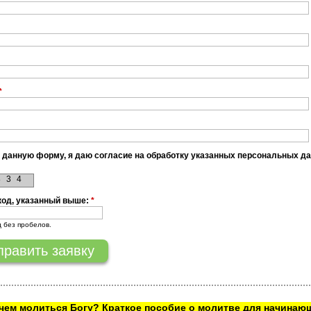
*
 данную форму, я даю согласие на обработку указанных персональных д
8
3
4
код, указанный выше:
*
д без пробелов.
ачем молиться Богу? Краткое пособие о молитве для начинаю