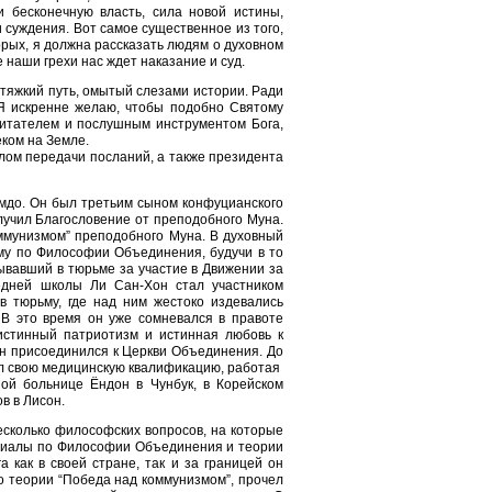
 бесконечную власть, сила новой истины,
 суждения. Вот самое существенное из того,
орых, я должна рассказать людям о духовном
е наши грехи нас ждет наказание и суд.
 тяжкий путь, омытый слезами истории. Ради
. Я искренне желаю, чтобы подобно Святому
читателем и послушным инструментом Бога,
ком на Земле.
налом передачи посланий, а также президента
амдо. Он был третьим сыном конфуцианского
олучил Благословение от преподобного Муна.
мунизмом” преподобного Муна. В духовный
уму по Философии Объединения, будучи в то
ывавший в тюрьме за участие в Движении за
едней школы Ли Сан-Хон стал участником
в тюрьму, где над ним жестоко издевались
 В это время он уже сомневался в правоте
истинный патриотизм и истинная любовь к
он присоединился к Церкви Объединения. До
л свою медицинскую квалификацию, работая
ой больнице Ёндон в Чунбук, в Корейском
в в Лисон.
есколько философских вопросов, на которые
ериалы по Философии Объединения и теории
 как в своей стране, так и за границей он
 теории “Победа над коммунизмом”, прочел