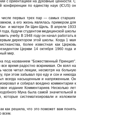
ании с ориентацией на духовные ценности. С
 конференции по единству наук (ICUS) он
 в числе первых трех пар — самых старших
веком, а его жизнь являлась примером для
-Хан и матери Ли Щин-Щиль. В апреле 1933
9 года, будучи студентом медицинской школы
ить учебу. В 1948 году он начал работать в
ервым директором этой школы. Когда 1 мая
истианства, более известная как Церковь
езидентом Церкви 14 октября 1960 года и
вный мир.
на под названием “Божественный Принцип”.
 все время радостно вскрикивая. Он взял на
 часов читал лекции, несмотря на больную
, при этом забывал про еду и сон и никогда
 был всегда насыщенным и напряженным. Он
изировал и собирал воедино комментарии к
вое издание Комментариев. Несколько лет
подобного Муна была самой значительной в
я, которые систематизировали и изложили
ак как решила, что это поможет вам понять
о всем.