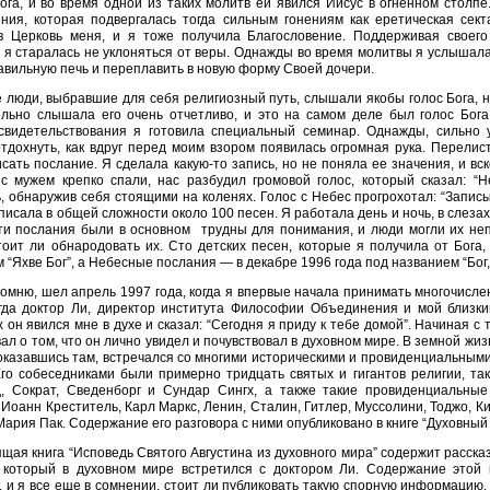
ога, и во время одной из таких молитв ей явился Иисус в огненном столпе
ния, которая подвергалась тогда сильным гонениям как еретическая сект
в Церковь меня, и я тоже получила Благословение. Поддерживая своего
 я старалась не уклоняться от веры. Однажды во время молитвы я услышала г
авильную печь и переплавить в новую форму Своей дочери.
 люди, выбравшие для себя религиозный путь, слышали якобы голос Бога, н
ельно слышала его очень отчетливо, и это на самом деле был голос Бога
свидетельствования я готовила специальный семинар. Однажды, сильно у
тдохнуть, как вдруг перед моим взором появилась огромная рука. Перелис
сать послание. Я сделала какую-то запись, но не поняла ее значения, и вс
 с мужем крепко спали, нас разбудил громовой голос, который сказал: “
, обнаружив себя стоящими на коленях. Голос с Небес прогрохотал: “Запис
аписала в общей сложности около 100 песен. Я работала день и ночь, в слезах
ти послания были в основном трудны для понимания, и люди могли их неп
тоит ли обнародовать их. Сто детских песен, которые я получила от Бог
 “Яхве Бог”, а Небесные послания — в декабре 1996 года под названием “Бог,
помню, шел апрель 1997 года, когда я впервые начала принимать многочисл
огда доктор Ли, директор института Философии Объединения и мой близки
 он явился мне в духе и сказал: “Сегодня я приду к тебе домой”. Начиная с 
ал о том, что он лично увидел и почувствовал в духовном мире. В земной жи
оказавшись там, встречался со многими историческими и провиденциальным
го собеседниками были примерно тридцать святых и гигантов религии, так
, Сократ, Сведенборг и Сундар Сингх, а также такие провиденциальные 
 Иоанн Креститель, Карл Маркс, Ленин, Сталин, Гитлер, Муссолини, Тоджо, К
Мария Пак. Содержание его разговора с ними опубликовано в книге “Духовный
щая книга “Исповедь Святого Августина из духовного мира” содержит расск
, который в духовном мире встретился с доктором Ли. Содержание этой 
, и я все еще в сомнении, стоит ли публиковать такую спорную информацию.