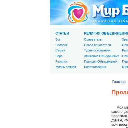
СТАТЬИ
РЕЛИГИЯ ОБЪЕДИНЕНИ
Бог
Основатель
Хра
Человек
Слова основателя
Осн
Cемья
Турне основателя
Рас
Вера
Движение Объединения
Сло
Религия
Принцип Объединения
Пер
Жизнь вечная
Благословение
Кни
Главная
Прол
Моя ма
самого д
напевала 
думаю, чт
моя вера