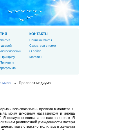
ТИЯ
КОНТАКТЫ
обытия
Наши контакты
 дверей
Связаться с нами
Благословении
О сайте
 Принципу
Магазин
 Принципу
 программа
о мира
→
Пролог от медиума
ерью и всю свою жизнь провела в молитве. С
была моим духовным наставником и иногда
е”. Я послушно внимала ее наставлениям. Я
д влиянием религиозной убежденности матери
церкви, мать страстно молилась в желании