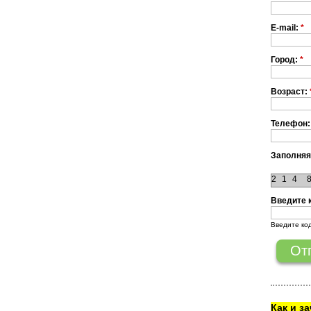
E-mail:
*
Город:
*
Возраст:
Телефон:
Заполняя
2
1
4
Введите 
Введите ко
Как и з