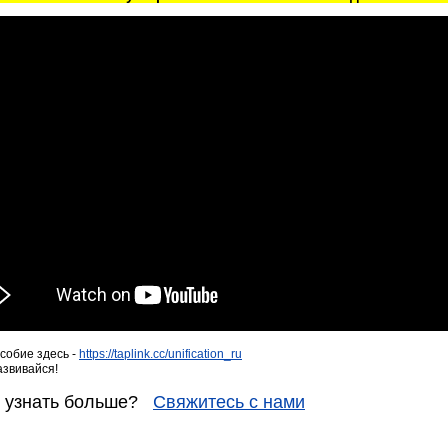
собие здесь -
https://taplink.cc/unification_ru
азвивайся!
е узнать больше?
Свяжитесь с нами