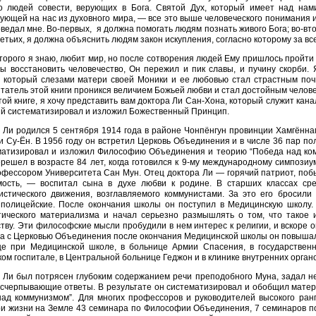
о людей совести, верующих в Бога. Святой Дух, который имеет над нами
ующей на нас из духовного мира, — все это выше человеческого понимания и
оведал мне. Во-первых, я должна помогать людям познать живого Бога; во-вт
ретьих, я должна объяснить людям закон искупления, согласно которому за вс
оторого я знаю, любит мир, но после сотворения людей Ему пришлось пройти
бы восстановить человечество, Он пережил и пик славы, и пучину скорби
у, который слезами матери своей Моники и ее любовью стал страстным по
татель этой книги проникся величием Божьей любви и стал достойным челове
этой книге, я хочу представить вам доктора Ли Сан-Хона, который служит ка
ый систематизировал и изложил Божественный Принцип.
 Ли родился 5 сентября 1914 года в районе Чонпёнгун провинции Хамгённ
и Су-Ён. В 1956 году он встретил Церковь Объединения и в числе 36 пар п
матизировал и изложил Философию Объединения и теорию “Победа над ком
решел в возрасте 84 лет, когда готовился к 9-му международному симпози
фессором Университета Сан Мун. Отец доктора Ли — горячий патриот, поб
мость, — воспитал сына в духе любви к родине. В старших классах ср
истического движения, возглавляемого коммунистами. За это его бросили 
 полицейские. После окончания школы он поступил в Медицинскую школу.
тического материализма и начал серьезно размышлять о том, что такое 
тву. Эти философские мысли пробудили в нем интерес к религии, и вскоре 
ва с Церковью Объединения после окончания Медицинской школы он повыша
це при Медицинской школе, в больнице Армии Спасения, в государственн
ом госпитале, в Центральной больнице Геджон и в клинике внутренних органо
 Ли был потрясен глубоким содержанием речи преподобного Муна, задал н
исчерпывающие ответы. В результате он систематизировал и обобщил мат
ад коммунизмом”. Для многих профессоров и руководителей высокого ранга
ри жизни на Земле 43 семинара по Философии Объединения, 7 семинаров по