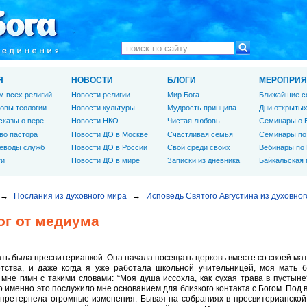
Я
НОВОСТИ
БЛОГИ
МЕРОПРИЯ
м всех религий
Новости религии
Мир Бога
Ближайшие с
овы теологии
Новости культуры
Мудрость принципа
Дни открытых
сказы о вере
Новости НКО
Чистая любовь
Семинары о 
во пастора
Новости ДО в Москве
Счастливая семья
Семинары по
еводы служб
Новости ДО в России
Свой среди своих
Вебинары по
ги
Новости ДО в мире
Записки из дневника
Байкальская
→
Послания из духовного мира
→
Исповедь Святого Августина из духовног
ог от медиума
ть была пресвитерианкой. Она начала посещать церковь вместе со своей мат
етства, и даже когда я уже работала школьной учительницей, моя мать 
мне гимн с такими словами: “Моя душа иссохла, как сухая трава в пустын
о именно это послужило мне основанием для близкого контакта с Богом. По
 претерпела огромные изменения. Бывая на собраниях в пресвитерианской 