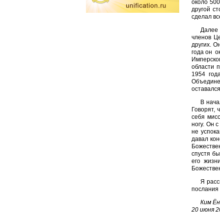
около 500
другой с
сделал вс
Далее 
членов Ц
других. 
года он о
Имперског
области 
1954 год
Объедине
оставался
В нача
Говорят, 
себя мис
ногу. Он 
не успок
давал ко
Божестве
спустя б
его жизн
Божестве
Я расс
послания 
Ким Ён
20 июня 2