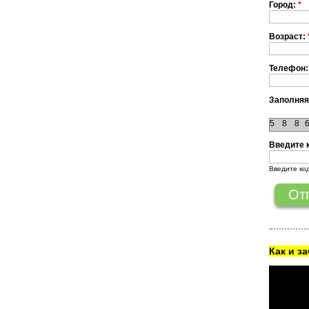
Город:
*
Возраст:
Телефон:
Заполняя
5
8
8
Введите 
Введите ко
Как и з