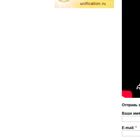
Отправь 
Ваше им
E-mail:
*