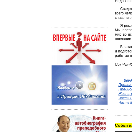
Недавно о
Свидет
всего чел
спасению 
Я реко
Мы, после
мир во в
послание.
В закл
и подгото
работал н
Сок Чун-
Введ
Пролог
Предис
Жизнь,
Часть I
Часть I
Cобытия