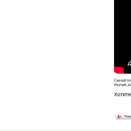
Скачай по
Изучай, р
Хотит
Под