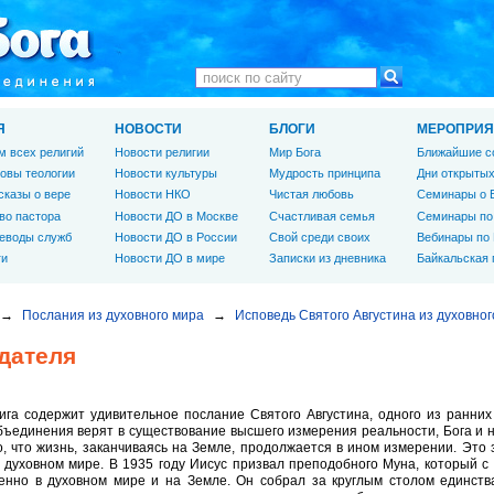
Я
НОВОСТИ
БЛОГИ
МЕРОПРИЯ
м всех религий
Новости религии
Мир Бога
Ближайшие с
овы теологии
Новости культуры
Мудрость принципа
Дни открытых
сказы о вере
Новости НКО
Чистая любовь
Семинары о 
во пастора
Новости ДО в Москве
Счастливая семья
Семинары по
еводы служб
Новости ДО в России
Свой среди своих
Вебинары по
ги
Новости ДО в мире
Записки из дневника
Байкальская
→
Послания из духовного мира
→
Исповедь Святого Августина из духовног
дателя
ига содержит удивительное послание Святого Августина, одного из ранни
ъединения верят в существование высшего измерения реальности, Бога и н
о, что жизнь, заканчиваясь на Земле, продолжается в ином измерении. Это
 духовном мире. В 1935 году Иисус призвал преподобного Муна, который 
енно в духовном мире и на Земле. Он собрал за круглым столом единства