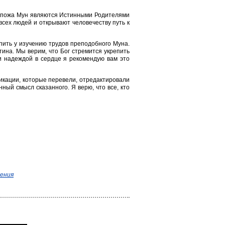
оспожа Мун являются Истинными Родителями
всех людей и открывают человечеству путь к
пить у изучению трудов преподобного Муна.
ина. Мы верим, что Бог стремится укрепить
и надеждой в сердце я рекомендую вам это
икации, которые перевели, отредактировали
ный смысл сказанного. Я верю, что все, кто
вения