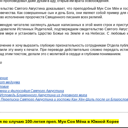
н проповедовал даже духам в аду, открыв им врата освобождения.
ельство Святого Августина доказывает, что преподобный Мун Сон Мён и г
овечества. Как совершенные сын и дочь Бога, они являют собой пример для 
во исполнение пророчеств Священного писания всех религий.
мендую читателю заглянуть дальше написанных в этой книге строк и присту
дователи Истинных Родителей, подтверждаем свидетельство Святого Август
сем мире и установить Царство Божье на Земле и на Небесах. С любовью 
ючение я хочу выразить глубокую признательность сотрудникам Отдела публ
вили эту книгу к печати. При переводе действительно сложно передать истин
ад этим текстом, делали это с молитвой в сердце и глубоким пониманием.
Хо
ение
 от медиума
ловие
 вера и философия Святого Августина
 Исповедь Блаженного Августина из духовного мира
I Переписка Святого Августина и госпожи Кан Хён-Щиль после их Благосло
 по случаю 100-летия преп. Мун Сон Мёна в Южной Корее