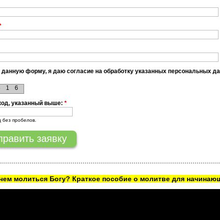
*
 данную форму, я даю согласие на обработку указанных персональных д
6
1
6
код, указанный выше:
*
д без пробелов.
ачем молиться Богу? Краткое пособие о молитве для начинаю