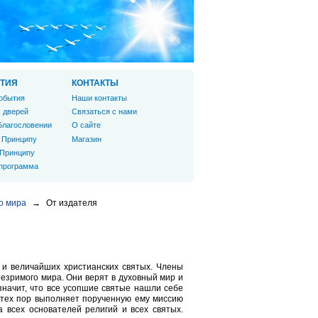
ТИЯ
КОНТАКТЫ
обытия
Наши контакты
 дверей
Связаться с нами
Благословении
О сайте
 Принципу
Магазин
 Принципу
 программа
о мира
→
От издателя
х и величайших христианских святых. Члены
езримого мира. Они верят в духовный мир и
 значит, что все усопшие святые нашли себе
с тех пор выполняет порученную ему миссию
 всех основателей религий и всех святых.