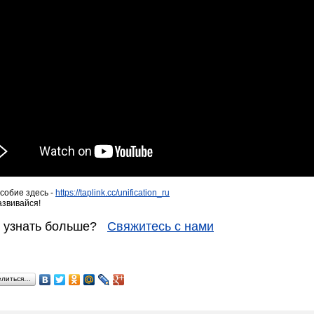
собие здесь -
https://taplink.cc/unification_ru
азвивайся!
е узнать больше?
Свяжитесь с нами
елиться…