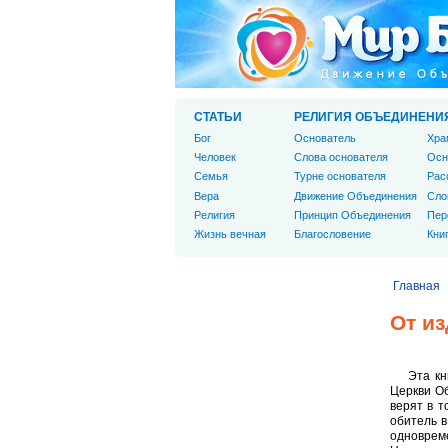
СТАТЬИ
РЕЛИГИЯ ОБЪЕДИНЕНИ
Бог
Основатель
Хра
Человек
Слова основателя
Осн
Cемья
Турне основателя
Рас
Вера
Движение Объединения
Сло
Религия
Принцип Объединения
Пер
Жизнь вечная
Благословение
Кни
Главная
От из
Эта кн
Церкви Об
верят в т
обитель в
одноврем