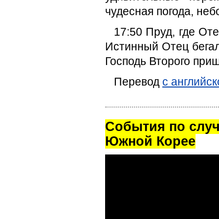
чудесная погода, неб
17:50 Пруд, где Оте
Истинный Отец бегал 
Господь Второго приш
Перевод
с английск
Cобытия по случ
Южной Корее