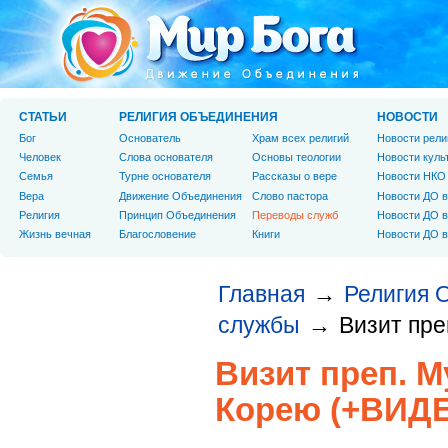
СТАТЬИ
РЕЛИГИЯ ОБЪЕДИНЕНИЯ
НОВОСТИ
Бог
Основатель
Храм всех религий
Новости рели
Человек
Слова основателя
Основы теологии
Новости куль
Cемья
Турне основателя
Рассказы о вере
Новости НКО
Вера
Движение Объединения
Слово пастора
Новости ДО в
Религия
Принцип Объединения
Переводы служб
Новости ДО в
Жизнь вечная
Благословение
Книги
Новости ДО в
Главная
Религия 
→
службы
Визит пр
→
Визит преп. 
Корею (+ВИД