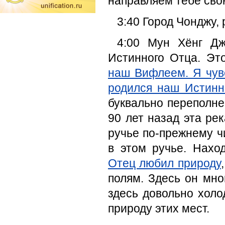
направляем тебе сво
3:40 Город Чонджу,
4:00 Мун Хёнг Д
Истинного Отца. Эт
наш Вифлеем. Я чув
родился наш Истинн
буквально переполне
90 лет назад эта ре
ручье по-прежнему ч
в этом ручье. Нахо
Отец любил природу
полям. Здесь он мно
здесь довольно холо
природу этих мест.