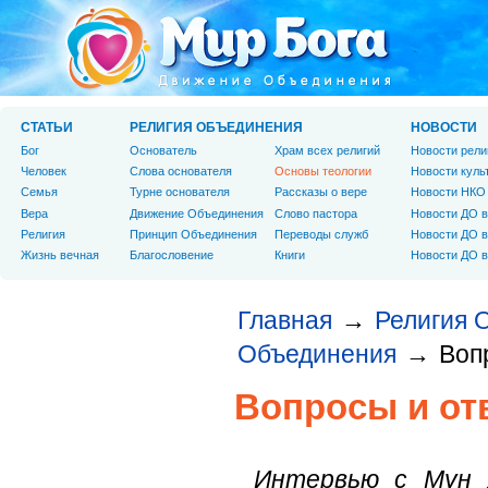
СТАТЬИ
РЕЛИГИЯ ОБЪЕДИНЕНИЯ
НОВОСТИ
Бог
Основатель
Храм всех религий
Новости рели
Человек
Слова основателя
Основы теологии
Новости куль
Cемья
Турне основателя
Рассказы о вере
Новости НКО
Вера
Движение Объединения
Слово пастора
Новости ДО в
Религия
Принцип Объединения
Переводы служб
Новости ДО в
Жизнь вечная
Благословение
Книги
Новости ДО в
Главная
Религия 
→
Объединения
Воп
→
Вопросы и от
Интервью с
Мун 