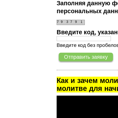
Заполняя данную фо
персональных данн
7
9
3
7
9
1
Введите код, указ
Введите код без пробелов
Как и зачем мол
молитве для на