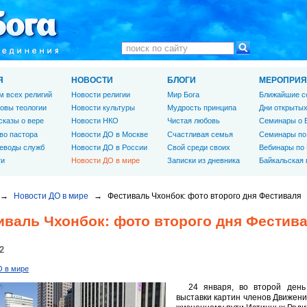
Я
НОВОСТИ
БЛОГИ
МЕРОПРИЯ
м всех религий
Новости религии
Мир Бога
Ближайшие с
овы теологии
Новости культуры
Мудрость принципа
Дни открытых
сказы о вере
Новости НКО
Чистая любовь
Семинары о 
во пастора
Новости ДО в Москве
Счастливая семья
Семинары по
еводы служб
Новости ДО в России
Свой среди своих
Вебинары по
ги
Новости ДО в мире
Записки из дневника
Байкальская
→
Новости ДО в мире
→
Фестиваль Чхонбок: фото второго дня Фестиваля
иваль Чхонбок: фото второго дня Фестив
2
О в мире
24 января, во второй день
выставки картин членов Движен