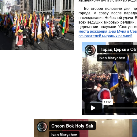
жизненному пути Истинных Родит
Во второй половине дня п
города. А сразу после парад
наследования Небесной удачи. 
всех ведущих мировых религий. К
церемонии получили "Святую со
места рождения д-ра Муна в Се
основателей мировых религий
.