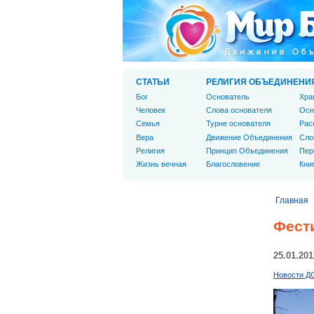
СТАТЬИ
РЕЛИГИЯ ОБЪЕДИНЕНИ
Бог
Основатель
Хра
Человек
Слова основателя
Осн
Cемья
Турне основателя
Рас
Вера
Движение Объединения
Сло
Религия
Принцип Объединения
Пер
Жизнь вечная
Благословение
Кни
Главная
Фест
25.01.201
Новости Д