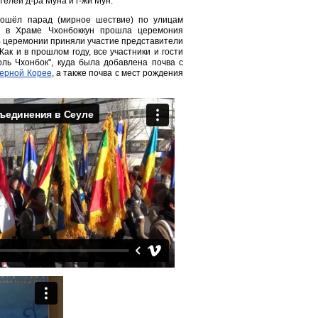
елей д-ра Муна и г-жи Мун.
рошёл парад (мирное шествие) по улицам
а в Храме Чхонбоккун прошла церемония
В церемонии приняли участие представители
ак и в прошлом году, все участники и гости
ль Чхонбок", куда была добавлена почва с
верной Корее
, а также почва с мест рождения