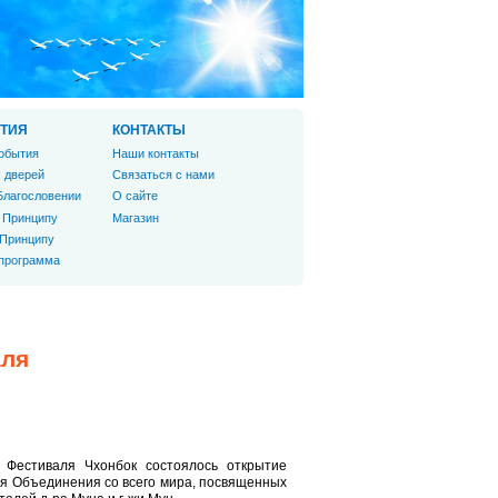
ТИЯ
КОНТАКТЫ
обытия
Наши контакты
 дверей
Связаться с нами
Благословении
О сайте
 Принципу
Магазин
 Принципу
 программа
аля
 Фестиваля Чхонбок состоялось открытие
ия Объединения со всего мира, посвященных