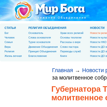
СТАТЬИ
РЕЛИГИЯ ОБЪЕДИНЕНИЯ
НОВОСТИ
Бог
Основатель
Храм всех религий
Новости рели
Человек
Слова основателя
Основы теологии
Новости куль
Cемья
Турне основателя
Рассказы о вере
Новости НКО
Вера
Движение Объединения
Слово пастора
Новости ДО в
Религия
Принцип Объединения
Переводы служб
Новости ДО в
Жизнь вечная
Благословение
Книги
Новости ДО в
Главная
Новости 
→
за молитвенное соб
Губернатора Т
молитвенное 