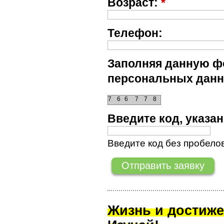
Возраст:
*
Телефон:
Заполняя данную фо
персональных данн
7
6
6
7
7
8
Введите код, указ
Введите код без пробелов
Жизнь и достиже