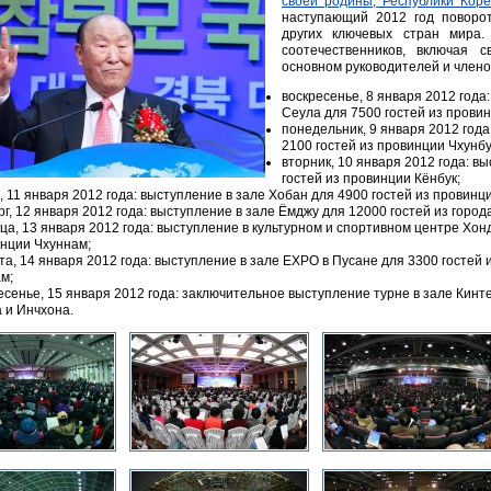
своей родины, Республики Кор
наступающий 2012 год поворот
других ключевых стран мира
соотечественников, включая 
основном руководителей и член
воскресенье, 8 января 2012 года
Сеула для 7500 гостей из прови
понедельник, 9 января 2012 года
2100 гостей из провинции Чхунбу
вторник, 10 января 2012 года: в
гостей из провинции Кёнбук;
, 11 января 2012 года: выступление в зале Хобан для 4900 гостей из провинц
рг, 12 января 2012 года: выступление в зале Ёмджу для 12000 гостей из горо
ца, 13 января 2012 года: выступление в культурном и спортивном центре Хонд
нции Чхуннам;
та, 14 января 2012 года: выступление в зале EXPO в Пусане для 3300 гостей 
м;
есенье, 15 января 2012 года: заключительное выступление турне в зале Кинте
 и Инчхона.