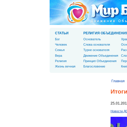
СТАТЬИ
РЕЛИГИЯ ОБЪЕДИНЕНИ
Бог
Основатель
Хра
Человек
Слова основателя
Осн
Cемья
Турне основателя
Рас
Вера
Движение Объединения
Сло
Религия
Принцип Объединения
Пер
Жизнь вечная
Благословение
Кни
Главная
Итоги
25.01.201
Новости Д