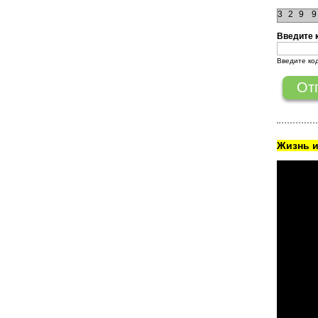
3
2
9
9
Введите 
Введите ко
Жизнь и