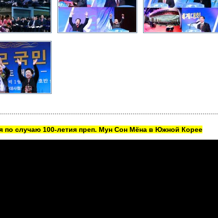
 по случаю 100-летия преп. Мун Сон Мёна в Южной Корее