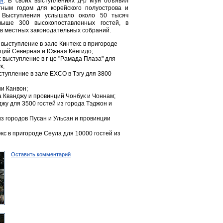
ея
. В своих выступлениях д-р Мун объявил
ным годом для корейского полуострова и
. Выступления услышало около 50 тысяч
свыше 300 высокопоставленных гостей, в
ов местных законодательных собраний.
: выступление в зале Кинтекс в пригороде
нций Северная и Южная Кёнгидо;
: выступление в г-це "Рамада Плаза" для
к;
ыступление в зале EXCO в Тэгу для 3800
ии Канвон;
да Кванджу и провинций Чонбук и Чоннам;
жу для 3500 гостей из города Тэджон и
из городов Пусан и Ульсан и провинции
кс в пригороде Сеула для 10000 гостей из
Оставить комментарий