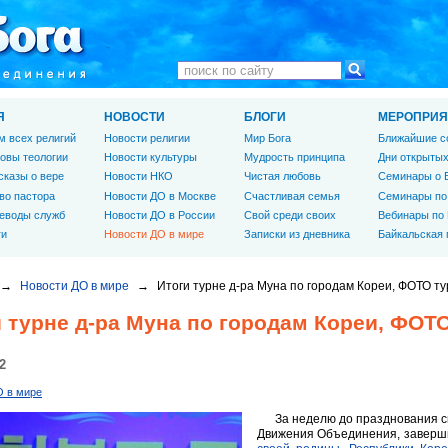
Я
НОВОСТИ
БЛОГИ
МЕРОПРИЯ
м всех религий
Новости религии
Мир Бога
Ближайшие с
овы теологии
Новости культуры
Мудрость принципа
Дни открытых
сказы о вере
Новости НКО
Чистая любовь
Семинары о 
во пастора
Новости ДО в Москве
Счастливая семья
Семинары по
еводы служб
Новости ДО в России
Свой среди своих
Вебинары по
ги
Новости ДО в мире
Записки из дневника
Байкальская
→
Новости ДО в мире
→
Итоги турне д-ра Муна по городам Кореи, ФОТО т
 турне д-ра Муна по городам Кореи, ФОТ
2
О в мире
За неделю до празднования с
Движения Объединения, завер