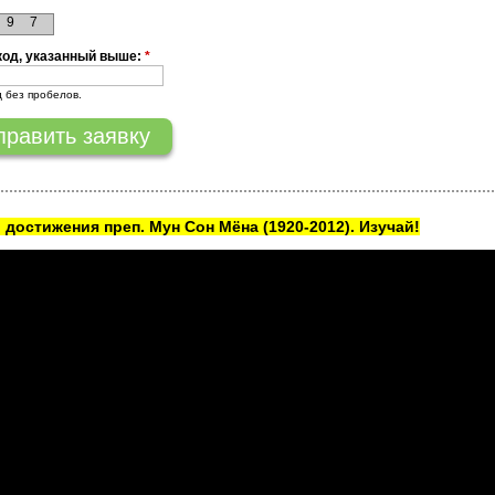
9
7
код, указанный выше:
*
д без пробелов.
 достижения преп. Мун Сон Мёна
(1920-2012). Изучай!