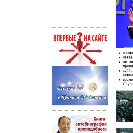
среда
четве
пятни
прови
суббо
Кённа
воскр
Сеула