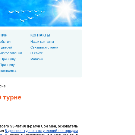
ТИЯ
КОНТАКТЫ
обытия
Наши контакты
 дверей
Связаться с нами
Благословении
О сайте
 Принципу
Магазин
 Принципу
 программа
урне
О турне
воего 93-летия д-р Мун Сон Мён, основатель
шил
8-дневное турне выступлений по городам