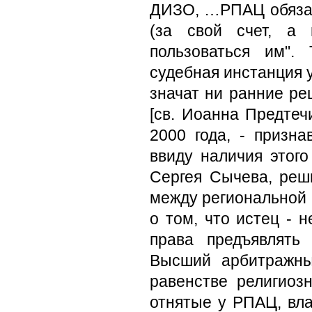
ДИЗО, …РПАЦ обязан
(за свой счет, а 
пользоваться им".
судебная инстанция у
значат ни ранние ре
[св. Иоанна Предтеч
2000 года, - призн
ввиду наличия этого
Сергея Сычева, реши
между региональной 
о том, что истец - 
права предъявлять
Высший арбитражны
равенстве религиоз
отнятые у РПАЦ, вла