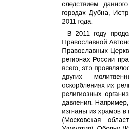
следствием данног
городах Дубна, Истр
2011 года.
В 2011 году прод
Православной Автоно
Православных Церкв
регионах России пр
всего, это проявлял
других молитвен
оскорблениях их рел
религиозных органи
давления. Например,
изгнаны из храмов в 
(Московская облас
Удмуртия), Обояни (К