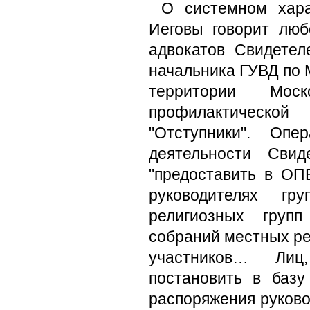
О системном хара
Иеговы говорит люб
адвокатов Свидетел
начальника ГУВД по 
территории Моск
профилактическо
"Отступники". Опе
деятельности Сви
"предоставить в О
руководителях гр
религиозных груп
собраний местных ре
участников… Лиц
постановить в баз
распоряжения руково