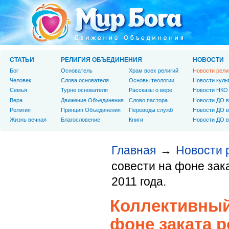
СТАТЬИ
РЕЛИГИЯ ОБЪЕДИНЕНИЯ
НОВОСТИ
Бог
Основатель
Храм всех религий
Новости рели
Человек
Слова основателя
Основы теологии
Новости куль
Cемья
Турне основателя
Рассказы о вере
Новости НКО
Вера
Движение Объединения
Слово пастора
Новости ДО в
Религия
Принцип Объединения
Переводы служб
Новости ДО в
Жизнь вечная
Благословение
Книги
Новости ДО в
Главная
Новости 
→
совести на фоне зак
2011 года.
Коллективный
фоне заката р