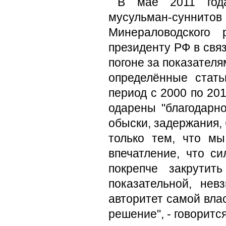
В мае 2011 года
мусульман-сунни
Минераловодского 
президенту РФ в связ
погоне за показател
определённые стат
период с 2000 по 201
одарены "благодарн
обыски, задержания,
только тем, что м
впечатление, что с
покрепче закрутит
показательной, нев
авторитет самой вла
решение", - говоритс