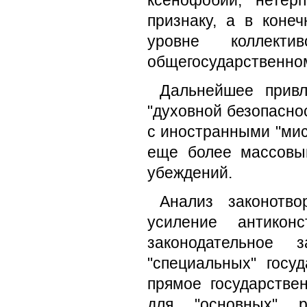
ксенофобии, нетер
признаку, а в коне
уровне коллект
общегосударственном
Дальнейшее привл
"духовной безопасно
с иностранными "мис
еще более массовы
убеждений.
Анализ законотво
усиление антикон
законодательное 
"специальных" госу
прямое государстве
для "основных" 