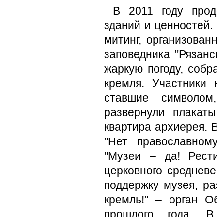
В 2011 году прод
зданий и ценностей.
митинг, организова
заповедника "Рязан
жаркую погоду, собр
кремля. Участники
ставшие символом
развернули плакат
квартира архиерея. 
"Нет православном
"Музеи – да! Рест
церковного средневе
поддержку музея, ра
кремль!" – орган О
прошлого года. В