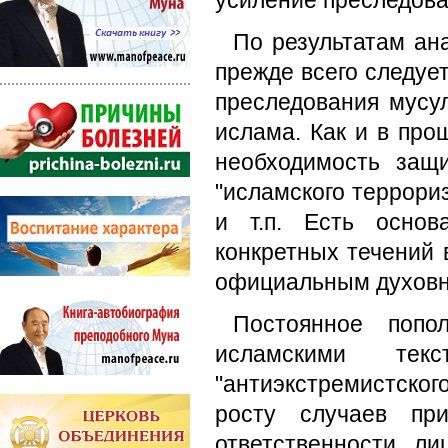
усиление преследова
По результатам ан
прежде всего следу
преследования мусу
ислама. Как и в про
необходимость защи
"исламского террориз
и т.п. Есть основ
конкретных течений 
официальным духовн
Постоянное попол
исламскими те
"антиэкстремистског
росту случаев при
ответственности л