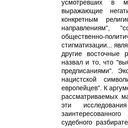
усмотревших в ма
выражающие негат
конкретным религ
направлениям", "
общественно-политич
стигматизации... явл
другие восточные 
назвал и то, что "в
предписаниями". Э
нацистской симво
европейцев". К аргу
рассматриваемых мат
эти исследовани
заинтересованного
судебного разбират