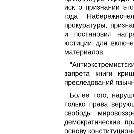
иск о признании это
года Набережноче
прокуратуры, призн
и постановил напр
юстиции для включе
материалов.
"Антиэкстремистс
запрета книги криш
преследований язычн
Более того, наруш
только права верую
свободы мировоззр
демократические пр
основу конституционн