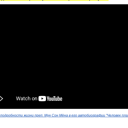
подробности жизни преп. Мун Сон Мёна в его автобиографии "Человек пл