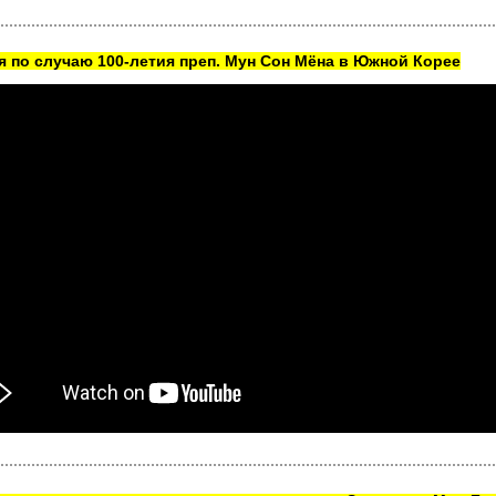
 по случаю 100-летия преп. Мун Сон Мёна в Южной Корее