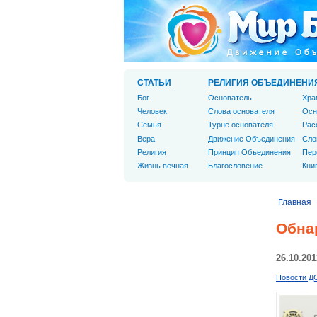
СТАТЬИ
РЕЛИГИЯ ОБЪЕДИНЕНИ
Бог
Основатель
Хра
Человек
Слова основателя
Осн
Cемья
Турне основателя
Рас
Вера
Движение Объединения
Сло
Религия
Принцип Объединения
Пер
Жизнь вечная
Благословение
Кни
Главная
Обна
26.10.201
Новости Д