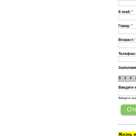
E-mail:
*
Город:
*
Возраст:
Телефон:
Заполняя
8
5
4
Введите 
Введите ко
Жизнь и