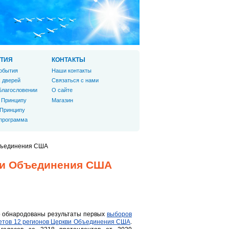
ТИЯ
КОНТАКТЫ
обытия
Наши контакты
 дверей
Связаться с нами
Благословении
О сайте
 Принципу
Магазин
 Принципу
 программа
Объединения США
ви Объединения США
о обнародованы результаты первых
выборов
етов 12 регионов Церкви Объединения США
.