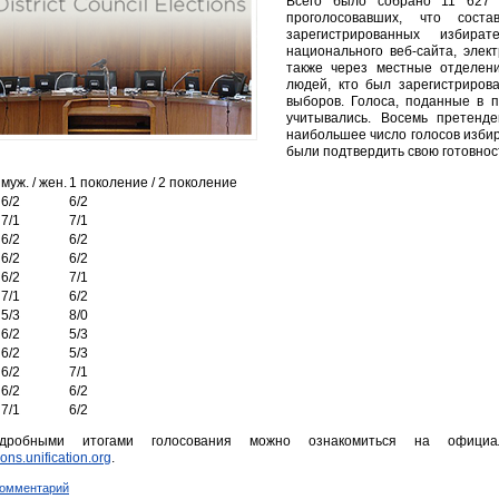
Всего было собрано 11 627 
проголосовавших, что сост
зарегистрированных избира
национального веб-сайта, элек
также через местные отделени
людей, кто был зарегистриров
выборов. Голоса, поданные в 
учитывались. Восемь претенде
наибольшее число голосов избир
были подтвердить свою готовност
муж. / жен.
1 поколение / 2 поколение
6/2
6/2
7/1
7/1
6/2
6/2
6/2
6/2
6/2
7/1
7/1
6/2
5/3
8/0
6/2
5/3
6/2
5/3
6/2
7/1
6/2
6/2
7/1
6/2
робными итогами голосования можно ознакомиться на официа
tions.unification.org
.
комментарий