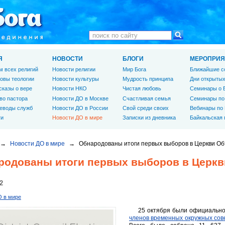
Я
НОВОСТИ
БЛОГИ
МЕРОПРИЯ
м всех религий
Новости религии
Мир Бога
Ближайшие с
овы теологии
Новости культуры
Мудрость принципа
Дни открытых
сказы о вере
Новости НКО
Чистая любовь
Семинары о 
во пастора
Новости ДО в Москве
Счастливая семья
Семинары по
еводы служб
Новости ДО в России
Свой среди своих
Вебинары по
ги
Новости ДО в мире
Записки из дневника
Байкальская
→
Новости ДО в мире
→
Обнародованы итоги первых выборов в Церкви 
родованы итоги первых выборов в Церк
2
О в мире
25 октября были официальн
членов временных окружных сов