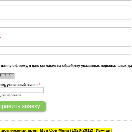
*
 данную форму, я даю согласие на обработку указанных персональных д
2
4
1
код, указанный выше:
*
д без пробелов.
 достижения преп. Мун Сон Мёна
(1920-2012). Изучай!