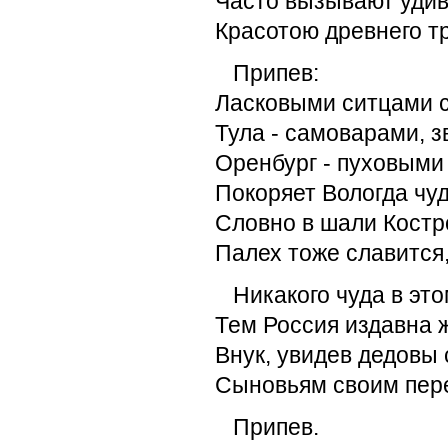
Часто вызывают уди
Красотою древнего т
Припев:
Ласковыми ситцами с
Тула - самоварами, 
Оренбург - пуховыми
Покоряет Вологда чу
Словно в шали Костр
Палех тоже славится,
Никакого чуда в это
Тем Россия издавна ж
Внук, увидев дедовы 
Сыновьям своим пере
Припев.