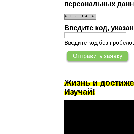
персональных данн
4
1
5
9
4
4
Введите код, указ
Введите код без пробелов
Жизнь и достиже
Изучай!