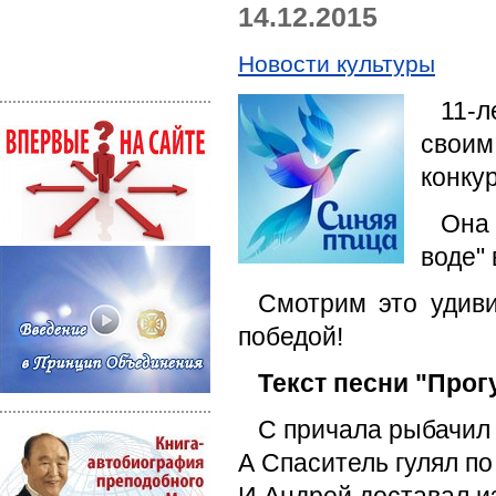
14.12.2015
Новости культуры
11-
своим
конку
Она
воде"
Смотрим это удиви
победой!
Текст песни "Прог
С причала рыбачил
А Спаситель гулял по