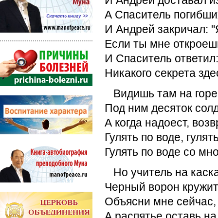
И Андрей доставал и
А Спаситель погибши
И Андрей закричал: "
Если ты мне откроеш
И Спаситель ответил:
Никакого секрета здес
Видишь там на горе
Под ним десяток солд
А когда надоест, воз
Гулять по воде, гулять
Гулять по воде со мно
Но учитель на каска
Черный ворон кружит
Объясни мне сейчас,
А распятье оставь на