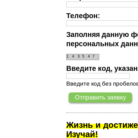
Телефон:
Заполняя данную фо
персональных данн
1
4
3
5
4
7
Введите код, указ
Введите код без пробелов
Жизнь и достиже
Изучай!