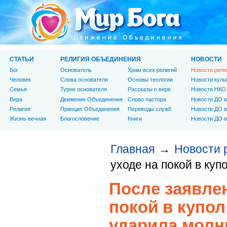
СТАТЬИ
РЕЛИГИЯ ОБЪЕДИНЕНИЯ
НОВОСТИ
Бог
Основатель
Храм всех религий
Новости рели
Человек
Слова основателя
Основы теологии
Новости куль
Cемья
Турне основателя
Рассказы о вере
Новости НКО
Вера
Движение Объединения
Слово пастора
Новости ДО в
Религия
Принцип Объединения
Переводы служб
Новости ДО в
Жизнь вечная
Благословение
Книги
Новости ДО в
Главная
Новости 
→
уходе на покой в куп
После заявле
покой в купол
ударила молн