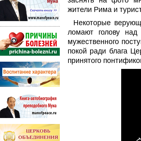
заснять на фото м
жители Рима и турис
Некоторые верующ
ломают голову над
мужественного посту
покой ради блага Це
принятого понтифик