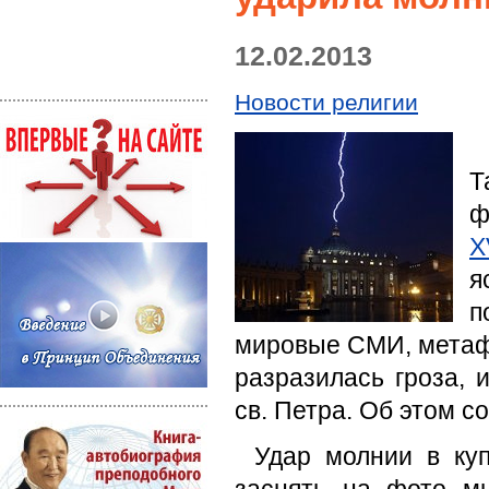
12.02.2013
Новости религии
Т
ф
X
я
п
мировые СМИ, метаф
разразилась гроза, 
св. Петра. Об этом с
Удар молнии в куп