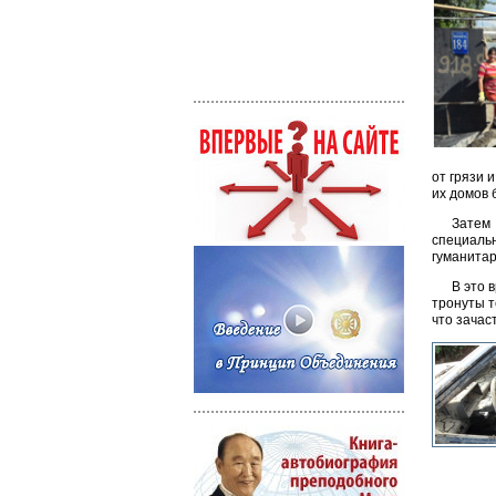
от грязи 
их домов 
Затем 
специаль
гуманитар
В это 
тронуты т
что зачас