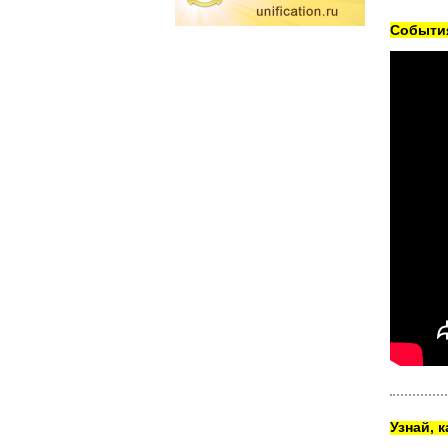
Cобытия
Узнай, 