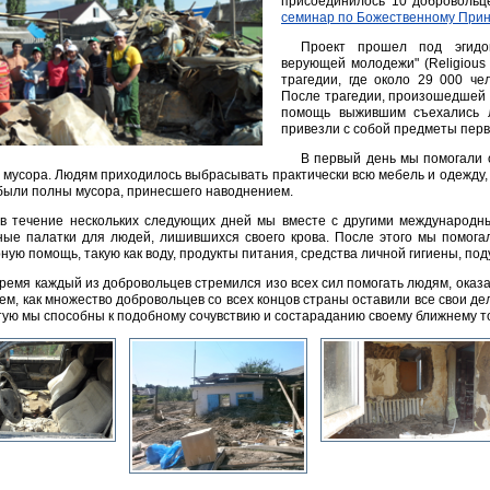
присоединилось 10 добровольц
семинар по Божественному При
Проект прошел под эгидо
верующей молодежи" (Religious 
трагедии, где около 29 000 ч
После трагедии, произошедшей г
помощь выжившим съехались 
привезли с собой предметы перв
В первый день мы помогали 
и мусора. Людям приходилось выбрасывать практически всю мебель и одежду,
были полны мусора, принесшего наводнением.
в течение нескольких следующих дней мы вместе с другими международн
ные палатки для людей, лишившихся своего крова. После этого мы помога
ную помощь, такую как воду, продукты питания, средства личной гигиены, под
время каждый из добровольцев стремился изо всех сил помогать людям, ока
ем, как множество добровольцев со всех концов страны оставили все свои де
тую мы способны к подобному сочувствию и состараданию своему ближнему то