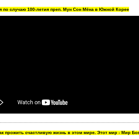
 по случаю 100-летия преп. Мун Сон Мёна в Южной Корее
как прожить счастливую жизнь в этом мире. Этот мир - Мир Бог