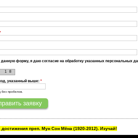
*
 данную форму, я даю согласие на обработку указанных персональных д
1
8
код, указанный выше:
*
д без пробелов.
 достижения преп. Мун Сон Мёна
(1920-2012). Изучай!