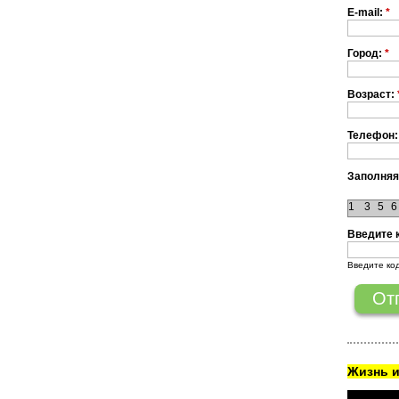
E-mail:
*
Город:
*
Возраст:
Телефон:
Заполняя
1
3
5
6
Введите 
Введите ко
Жизнь и