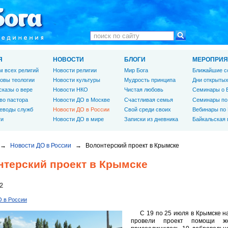
Я
НОВОСТИ
БЛОГИ
МЕРОПРИЯ
м всех религий
Новости религии
Мир Бога
Ближайшие с
овы теологии
Новости культуры
Мудрость принципа
Дни открытых
сказы о вере
Новости НКО
Чистая любовь
Семинары о 
во пастора
Новости ДО в Москве
Счастливая семья
Семинары по
еводы служб
Новости ДО в России
Свой среди своих
Вебинары по
ги
Новости ДО в мире
Записки из дневника
Байкальская
→
Новости ДО в России
→
Волонтерский проект в Крымске
нтерский проект в Крымске
2
О в России
С 19 по 25 июля в Крымске 
провели проект помощи же