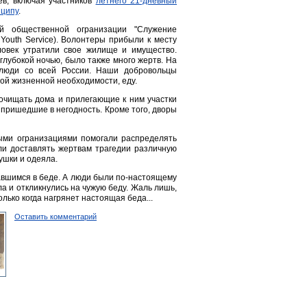
ев, включая участников
летнего 21-дневный
нципу
.
й общественной огранизации "Служение
Youth Service). Волонтеры прибыли к месту
еловек утратили свое жилище и имущество.
лубокой ночью, было также много жертв. На
люди со всей России. Наши добровольцы
ой жизненной необходимости, еду.
очищать дома и прилегающие к ним участки
 пришедшие в негодность. Кроме того, дворы
ыми огранизациями помогали распределять
ли доставлять жертвам трагедии различную
ушки и одеяла.
завшимся в беде. А люди были по-настоящему
ла и откликнулись на чужую беду. Жаль лишь,
лько когда нагрянет настоящая беда...
Оставить комментарий