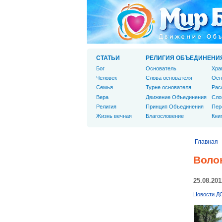
СТАТЬИ
РЕЛИГИЯ ОБЪЕДИНЕНИ
Бог
Основатель
Хра
Человек
Слова основателя
Осн
Cемья
Турне основателя
Рас
Вера
Движение Объединения
Сло
Религия
Принцип Объединения
Пер
Жизнь вечная
Благословение
Кни
Главная
Воло
25.08.201
Новости Д