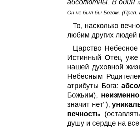
абсолютны. В один
Он не был бы Богом.
(Преп.
То, насколько вечн
любим других людей и
Царство Небесное 
Истинный Отец уже 
нашей духовной жиз
Небесным Родителем
атрибуты Бога:
абсо
Божьим),
неизменн
значит нет"),
уникал
вечность
(оставлят
душу и сердце на все