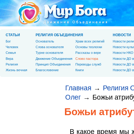
СТАТЬИ
РЕЛИГИЯ ОБЪЕДИНЕНИЯ
НОВОСТИ
Бог
Основатель
Храм всех религий
Новости рели
Человек
Слова основателя
Основы теологии
Новости куль
Cемья
Турне основателя
Рассказы о вере
Новости НКО
Вера
Движение Объединения
Слово пастора
Новости ДО в
Религия
Принцип Объединения
Переводы служб
Новости ДО в
Жизнь вечная
Благословение
Книги
Новости ДО в
Главная
Религия 
→
Олег
Божьи атриб
→
Божьи атриб
В какое время мы 