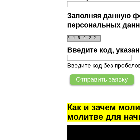
Заполняя данную фо
персональных данн
3
1
5
9
2
2
Введите код, указ
Введите код без пробелов
Как и зачем мол
молитве для на