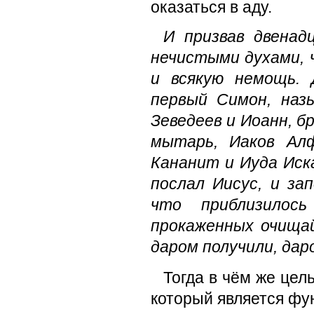
оказаться в аду.
И призвав двенад
нечистыми духами, 
и всякую немощь. 
первый Симон, наз
Зеведеев и Иоанн, 
мытарь, Иаков Алф
Кананит и Иуда Иск
послал Иисус, и за
что приблизилось
прокаженных очища
даром получили, да
Тогда в чём же цел
который является фу