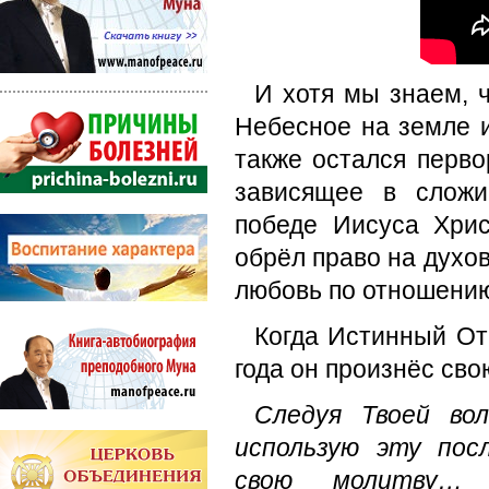
И хотя мы знаем, 
Небесное на земле и
также остался перво
зависящее в сложи
победе Иисуса Хрис
обрёл право на духо
любовь по отношению
Когда Истинный От
года он произнёс св
Следуя Твоей во
использую эту пос
свою молитву… 