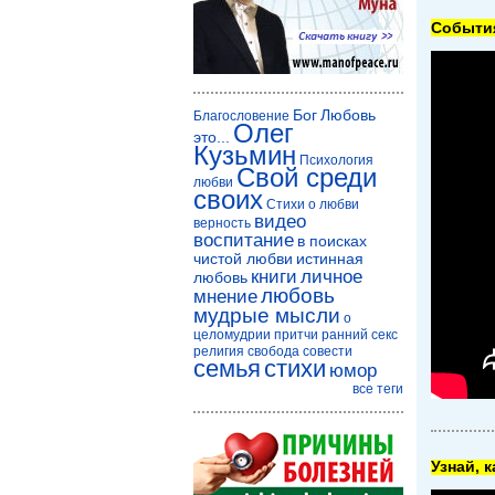
Cобытия
Бог
Любовь
Благословение
Олег
это...
Кузьмин
Психология
Свой среди
любви
своих
Стихи о любви
видео
верность
воспитание
в поисках
чистой любви
истинная
книги
личное
любовь
любовь
мнение
мудрые мысли
о
целомудрии
притчи
ранний секс
религия
свобода совести
семья
стихи
юмор
все теги
Узнай, 