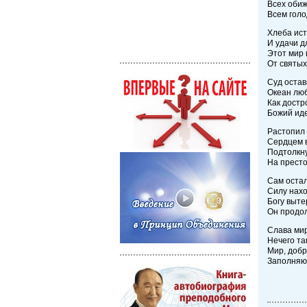
Всех оби
Всем голо
Хлеба ист
И удачи 
Этот мир
От святы
Суд остав
Океан лю
Как достр
Божий ид
Растопил
Сердцем 
Подтолкн
На престо
Сам остал
Силу нахо
Богу выте
Он продо
Слава мир
Нечего та
Мир, добр
Заполняю