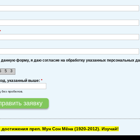
*
 данную форму, я даю согласие на обработку указанных персональных д
5
5
3
код, указанный выше:
*
д без пробелов.
 достижения преп. Мун Сон Мёна
(1920-2012). Изучай!