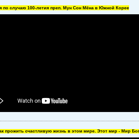
 по случаю 100-летия преп. Мун Сон Мёна в Южной Корее
как прожить счастливую жизнь в этом мире. Этот мир - Мир Бог