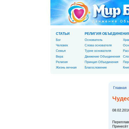
СТАТЬИ
РЕЛИГИЯ ОБЪЕДИНЕНИ
Бог
Основатель
Хра
Человек
Слова основателя
Осн
Cемья
Турне основателя
Рас
Вера
Движение Объединения
Сло
Религия
Принцип Объединения
Пер
Жизнь вечная
Благословение
Кни
Главная
Чуде
08.02.2016
Переплави
Принесёт