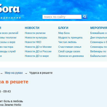
Я
НОВОСТИ
БЛОГИ
МЕРОПРИЯ
м всех религий
Новости религии
Мир Бога
Ближайшие с
овы теологии
Новости культуры
Мудрость принципа
Дни открытых
сказы о вере
Новости НКО
Чистая любовь
Семинары о 
во пастора
Новости ДО в Москве
Счастливая семья
Семинары по
еводы служб
Новости ДО в России
Свой среди своих
Вебинары по
ги
Новости ДО в мире
Записки из дневника
Байкальская
→
Мир на руках
→
Чудеса в решете
са в решете
 - 09:43
т боль в любовь
 на Землю Небо