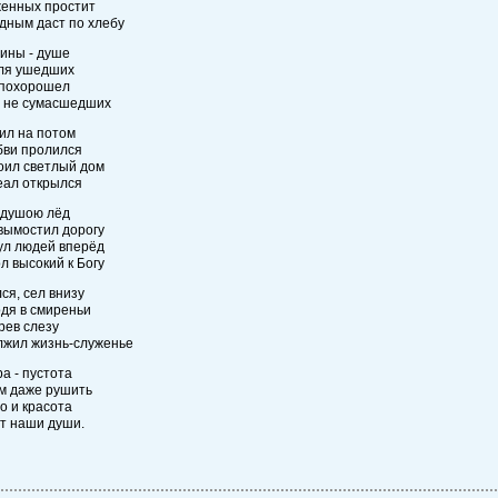
женных простит
дным даст по хлебу
ины - душе
для ушедших
 похорошел
х не сумасшедших
ил на потом
бви пролился
оил светлый дом
еал открылся
 душою лёд
вымостил дорогу
ул людей вперёд
л высокий к Богу
ся, сел внизу
дя в смиреньи
рев слезу
лжил жизнь-служенье
а - пустота
м даже рушить
о и красота
т наши души.