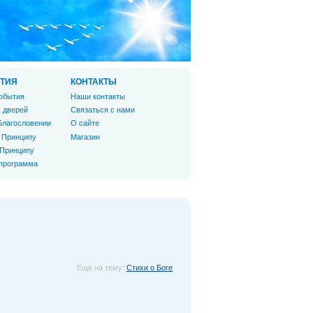
ТИЯ
КОНТАКТЫ
обытия
Наши контакты
 дверей
Связаться с нами
Благословении
О сайте
 Принципу
Магазин
 Принципу
 программа
Ещё на тему:
Стихи о Боге