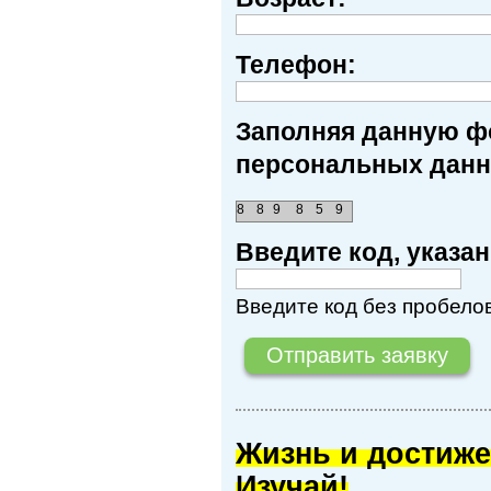
Телефон:
Заполняя данную фо
персональных данн
8
8
9
8
5
9
Введите код, указ
Введите код без пробелов
Жизнь и достиже
Изучай!