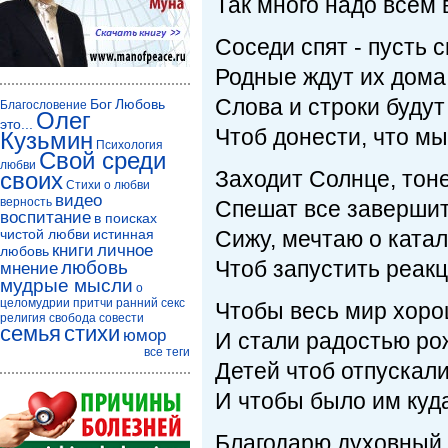
Так много надо всем 
Соседи спят - пусть 
Родные ждут их дома 
Слова и строки будут
Бог
Любовь
Благословение
Олег
это...
Чтоб донести, что мы
Кузьмин
Психология
Свой среди
любви
Заходит Солнце, тон
своих
Стихи о любви
видео
верность
Спешат все завершит
воспитание
в поисках
чистой любви
истинная
Сижу, мечтаю о катал
книги
личное
любовь
Чтоб запустить реак
любовь
мнение
мудрые мысли
о
целомудрии
притчи
ранний секс
Чтобы весь мир хоро
религия
свобода совести
семья
стихи
юмор
И стали радостью рож
все теги
Детей чтоб отпускали
И чтобы было им куда
Благодарю духовный 