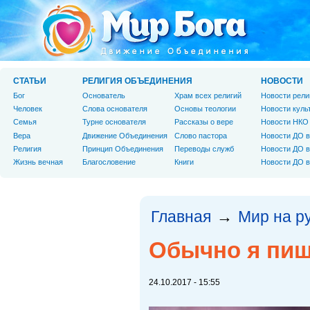
СТАТЬИ
РЕЛИГИЯ ОБЪЕДИНЕНИЯ
НОВОСТИ
Бог
Основатель
Храм всех религий
Новости рели
Человек
Слова основателя
Основы теологии
Новости куль
Cемья
Турне основателя
Рассказы о вере
Новости НКО
Вера
Движение Объединения
Слово пастора
Новости ДО в
Религия
Принцип Объединения
Переводы служб
Новости ДО в
Жизнь вечная
Благословение
Книги
Новости ДО в
Главная
Мир на р
→
Обычно я пишу
24.10.2017 - 15:55