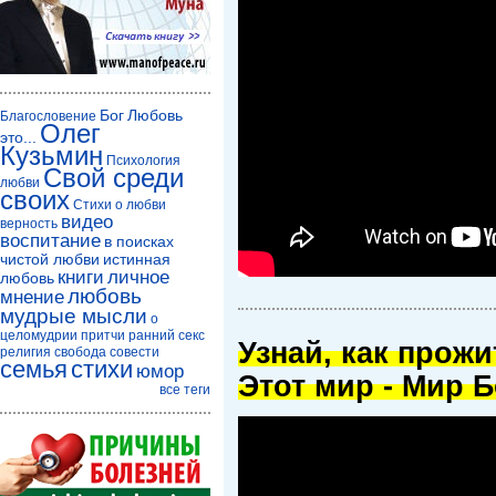
Бог
Любовь
Благословение
Олег
это...
Кузьмин
Психология
Свой среди
любви
своих
Стихи о любви
видео
верность
воспитание
в поисках
чистой любви
истинная
книги
личное
любовь
любовь
мнение
мудрые мысли
о
целомудрии
притчи
ранний секс
Узнай, как прож
религия
свобода совести
семья
стихи
юмор
Этот мир - Мир Б
все теги