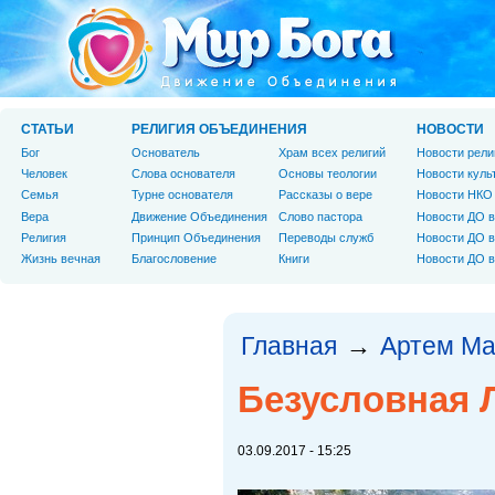
СТАТЬИ
РЕЛИГИЯ ОБЪЕДИНЕНИЯ
НОВОСТИ
Бог
Основатель
Храм всех религий
Новости рели
Человек
Слова основателя
Основы теологии
Новости куль
Cемья
Турне основателя
Рассказы о вере
Новости НКО
Вера
Движение Объединения
Слово пастора
Новости ДО в
Религия
Принцип Объединения
Переводы служб
Новости ДО в
Жизнь вечная
Благословение
Книги
Новости ДО в
Главная
Артем М
→
Безусловная
03.09.2017 - 15:25