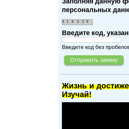
Заполняя данную фо
персональных данн
3
1
6
3
2
9
Введите код, указ
Введите код без пробелов
Жизнь и достиже
Изучай!