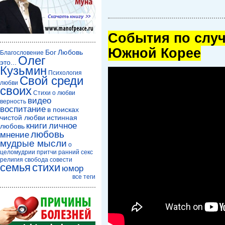
Cобытия по случ
Южной Корее
Бог
Любовь
Благословение
Олег
это...
Кузьмин
Психология
Свой среди
любви
своих
Стихи о любви
видео
верность
воспитание
в поисках
чистой любви
истинная
книги
личное
любовь
любовь
мнение
мудрые мысли
о
целомудрии
притчи
ранний секс
религия
свобода совести
семья
стихи
юмор
все теги