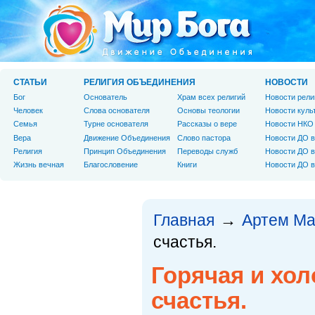
СТАТЬИ
РЕЛИГИЯ ОБЪЕДИНЕНИЯ
НОВОСТИ
Бог
Основатель
Храм всех религий
Новости рели
Человек
Слова основателя
Основы теологии
Новости куль
Cемья
Турне основателя
Рассказы о вере
Новости НКО
Вера
Движение Объединения
Слово пастора
Новости ДО в
Религия
Принцип Объединения
Переводы служб
Новости ДО в
Жизнь вечная
Благословение
Книги
Новости ДО в
Главная
Артем М
→
счастья.
Горячая и хол
счастья.