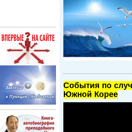
Cобытия по случ
Южной Корее