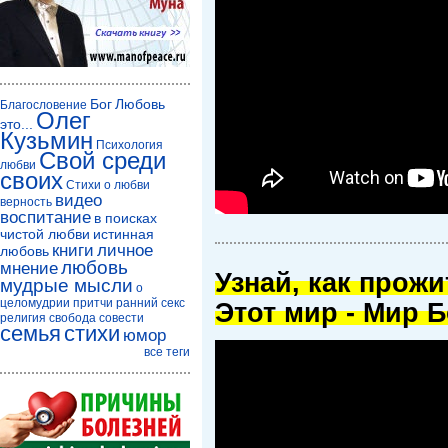
Бог
Любовь
Благословение
Олег
это...
Кузьмин
Психология
Свой среди
любви
своих
Стихи о любви
видео
верность
воспитание
в поисках
чистой любви
истинная
книги
личное
любовь
любовь
мнение
Узнай, как прож
мудрые мысли
о
целомудрии
притчи
ранний секс
Этот мир - Мир Б
религия
свобода совести
семья
стихи
юмор
все теги