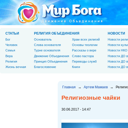
СТАТЬИ
РЕЛИГИЯ ОБЪЕДИНЕНИЯ
НОВОСТИ
Бог
Основатель
Храм всех религий
Новости рели
Человек
Слова основателя
Основы теологии
Новости куль
Cемья
Турне основателя
Рассказы о вере
Новости НКО
Вера
Движение Объединения
Слово пастора
Новости ДО в
Религия
Принцип Объединения
Переводы служб
Новости ДО в
Жизнь вечная
Благословение
Книги
Новости ДО в
Главная
→
Артем Мамаев
→
Религи
Религиозные чайки
30.06.2017 - 14:47