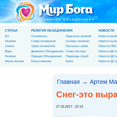
СТАТЬИ
РЕЛИГИЯ ОБЪЕДИНЕНИЯ
НОВОСТИ
Бог
Основатель
Храм всех религий
Новости рели
Человек
Слова основателя
Основы теологии
Новости куль
Cемья
Турне основателя
Рассказы о вере
Новости НКО
Вера
Движение Объединения
Слово пастора
Новости ДО в
Религия
Принцип Объединения
Переводы служб
Новости ДО в
Жизнь вечная
Благословение
Книги
Новости ДО в
Главная
Артем М
→
Снег-это выр
27.10.2017 - 22:13