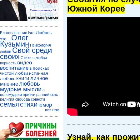
Южной Корее
Бог
Любовь
Благословение
Олег
это...
Кузьмин
Психология
Свой среди
любви
своих
Стихи о любви
видео
верность
воспитание
в поисках
чистой любви
истинная
книги
личное
любовь
любовь
мнение
мудрые мысли
о
целомудрии
притчи
ранний секс
религия
свобода совести
семья
стихи
юмор
все теги
Узнай, как прож