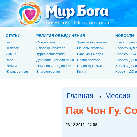
СТАТЬИ
РЕЛИГИЯ ОБЪЕДИНЕНИЯ
НОВОСТИ
Бог
Основатель
Храм всех религий
Новости рели
Человек
Слова основателя
Основы теологии
Новости куль
Cемья
Турне основателя
Рассказы о вере
Новости НКО
Вера
Движение Объединения
Слово пастора
Новости ДО в
Религия
Принцип Объединения
Переводы служб
Новости ДО в
Жизнь вечная
Благословение
Книги
Новости ДО в
Главная
Мессия
→
Пак Чон Гу. С
23.12.2012 - 12:58