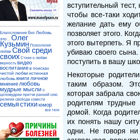
вступительный тест, 
чтобы все-таки ходи
желание дать ему о
позволяет этого. Когд
Бог
Любовь
Благословение
Олег
это...
этого вытерпеть. Я пр
Кузьмин
Психология
Свой среди
убиваю своего сына.
любви
своих
Стихи о любви
поступить в вашу шко
видео
верность
воспитание
в поисках
чистой любви
истинная
Некоторые родители
книги
личное
любовь
таким образом. Эт
любовь
мнение
мудрые мысли
о
которая забрала сво
целомудрии
притчи
ранний секс
религия
свобода совести
родителям трудные 
семья
стихи
юмор
все теги
домой. Когда родите
их понять нашу ситу
одни. Не говоря ни