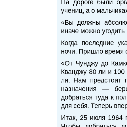
На дороге были орг
учениц, а о мальчиках
«Вы должны абсолют
иначе можно угодить 
Когда последние ук
ночи. Пришло время 
«От Чунджу до Камко
Кванджу 80 ли и 100
ли. Нам предстоит 
назначения — бер
добраться туда к по
для себя. Теперь впе
Итак, 25 июля 1964 
Чтобы добраться д