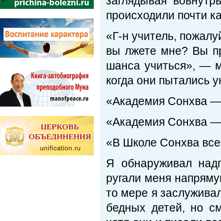
заглядывая вовнутр
происходили почти к
«Г-н учитель, пожалу
вы лжете мне? Вы пр
шанса учиться», — 
когда они пытались у
«Академия Сонхва — 
«Академия Сонхва —
«В Школе Сонхва все
Я обнаруживал над
ругали меня напрямую
то мере я заслуживал
бедных детей, но см