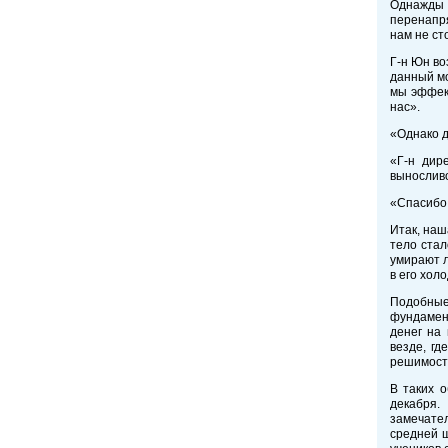
Однажды 
перенапря
нам не ст
Г-н Юн во
данный мо
мы эффект
нас».
«Однако д
«Г-н дир
выносливо
«Спасибо 
Итак, наш
тело стал
умирают л
в его хол
Подобные
фундамен
денег на
везде, гд
решимост
В таких 
декабря.
замечател
средней ш