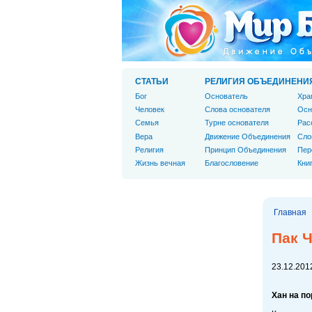
СТАТЬИ
РЕЛИГИЯ ОБЪЕДИНЕНИ
Бог
Основатель
Хра
Человек
Слова основателя
Осн
Cемья
Турне основателя
Рас
Вера
Движение Объединения
Сло
Религия
Принцип Объединения
Пер
Жизнь вечная
Благословение
Кни
Главная
Пак Ч
23.12.2012
Хан на по