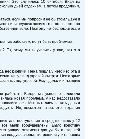
ения. Это случилось 10 октября. Видя их
сколько дней отдохнем, а потом продолжим,
щаться, если мы попросим ее об этом? Даже в
спех или неудача зависят от того, насколько
бственной воле. Поэтому не беспокойтесь о
 мы так работаем, могут быть проблемы».
е? То, чему мы научились у вас, так это
да нес кирпичи. Пена пошла у него изо рта и
всегда живут под угрозой смерти. Некоторые
казалась под угрозой. Ему сделали инъекцию
но работать. Вскоре мы успешно заложили
вилась новая проблема, у нас недоставало
танавливалась. Мы пытались занять деньги
продукты. Но, несмотря на все это я хранил
ванию для поступления в среднюю школу 12
 все были воодушевлены. Было воистину
тветствующие экзамены для учебы в старшей
и так воодушевлены, что решили учить наших