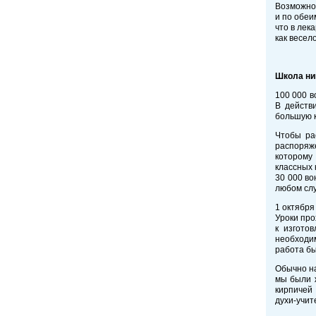
Возможно,
и по обеи
что в лек
как весел
Школа н
100 000 в
В действ
большую к
Чтобы ра
распоряже
которому
классных 
30 000 во
любом слу
1 октября
Уроки про
к изгото
необходи
работа бы
Обычно на
мы были ж
кирпичей 
духи-учит