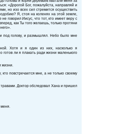
до головы и корни деревьев хватали меня за
ься: «Дорогой Бог, пожалуйста, направляй и
ми, но изо всех сил стремится осуществить
подобию? Я, стоя на коленях на этой земле,
не говорил Иисус, что тот, кто имеет веру с
вперед, как Ты того желаешь, только протяни
него».
ки под голову, и размышлял. Небо было мне
ой. Хотя и я один из них, насколько я
о готов ли я плакать ради жизни маленького
и жизни.
 кто повстречается мне, а не только своему
 травами. Доктор обследовал Хана и пришел
 меня.