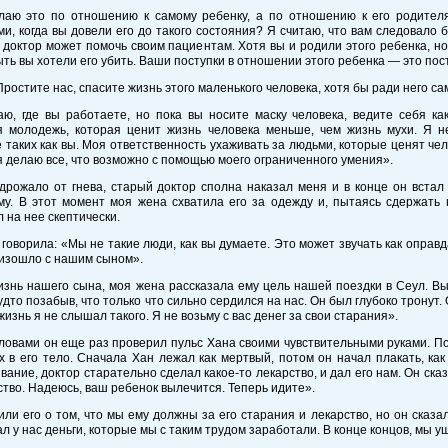
лаю это по отношению к самому ребенку, а по отношению к его родителя
и, когда вы довели его до такого состояния? Я считаю, что вам следовало 
 доктор может помочь своим пациентам. Хотя вы и родили этого ребенка, но 
ть вы хотели его убить. Ваши поступки в отношении этого ребенка — это пост
Простите нас, спасите жизнь этого маленького человека, хотя бы ради него сам
аю, где вы работаете, но пока вы носите маску человека, ведите себя к
 молодежь, которая ценит жизнь человека меньше, чем жизнь мухи. Я не
 таких как вы. Моя ответственность ухаживать за людьми, которые ценят ч
 я делаю все, что возможно с помощью моего ограниченного умения».
дрожало от гнева, старый доктор сполна наказал меня и в конце он встал 
му. В этот момент моя жена схватила его за одежду и, пытаясь сдержать
 на нее скептически.
говорила: «Мы не такие люди, как вы думаете. Это может звучать как оправд
оизошло с нашим сыном».
знь нашего сына, моя жена рассказала ему цель нашей поездки в Сеул. В
будто позабыв, что только что сильно сердился на нас. Он был глубоко тронут. 
жизнь я не слышал такого. Я не возьму с вас денег за свои старания».
ловами он еще раз проверил пульс Хана своими чувствительными руками. Пот
х в его тело. Сначала Хан лежал как мертвый, потом он начал плакать, ка
вание, доктор старательно сделал какое-то лекарство, и дал его нам. Он сказ
ство. Надеюсь, ваш ребенок вылечится. Теперь идите».
ли его о том, что мы ему должны за его старания и лекарство, но он сказал
л у нас деньги, которые мы с таким трудом заработали. В конце концов, мы у