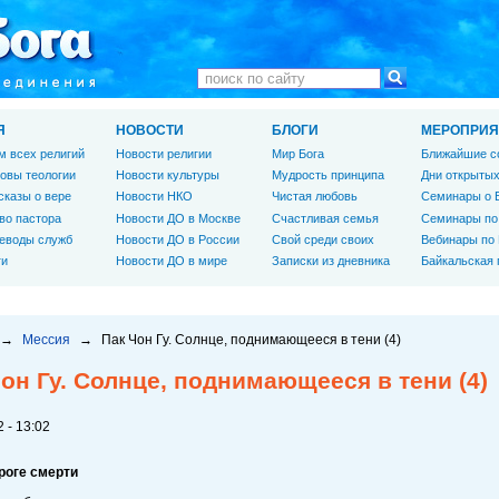
Я
НОВОСТИ
БЛОГИ
МЕРОПРИЯ
м всех религий
Новости религии
Мир Бога
Ближайшие с
овы теологии
Новости культуры
Мудрость принципа
Дни открытых
сказы о вере
Новости НКО
Чистая любовь
Семинары о 
во пастора
Новости ДО в Москве
Счастливая семья
Семинары по
еводы служб
Новости ДО в России
Свой среди своих
Вебинары по
ги
Новости ДО в мире
Записки из дневника
Байкальская
→
Мессия
→
Пак Чон Гу. Солнце, поднимающееся в тени (4)
он Гу. Солнце, поднимающееся в тени (4)
 - 13:02
роге смерти