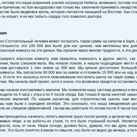
 потому что наши искренние усилия затронули Небеса, возможно, потому чт
м причинам, но Хан выздоровел как только мы закончили принимать лекарство
арстве была медвежья желчь, которая считается панацеей на Востоке. Хан ста
о он играет, я не мог забыть сердце того пожилого доктора.
ищих
он! Состоятельный человек может потратить такую сумму на напитки в баре, 
ительности, эти 100 000 вон были для нас ценнее, чем миллионы вон дл
лассную комнату на эти деньги. Мы прошли через многие трудности, и эти ден
сширить классную комнату, нам пришлось переехать в другое место, так
нии, была слишком мала. Мы начали поиски, и нашли подходящее место в 
 нам доставался 1 пён земли за 300 вон. Мы купили достаточно большой
комнаты. Мы заплатили 60 000 вон за землю и отложили 10 000 вон на еду, в
н. И хотя это казалось почти невозможным построить школу на такую сумму, 
чае. Мы начали свой проект, хотя и знали, что возможно придется остановит
 мы начали изготавливать кирпичи. Мы поменяли нашу систему дневных и вече
ходили по 4 часа с утра и по 4 после обеда. Как только 8 часов занятий зака
влению кирпичей. По нашим расчетам, для строительства школы нам мог
мы нам были к середине октября. Это означало, что наша ежедневная це
ла не слишком эффективной, так как мы работали по ночам после 8 часов пр
м приходилось начинать лепить кирпичи сразу после уроков, и делали мы это и
ивые люди, а не роботы из стали, то это было страшной пыткой. Несмотр
росло, ночь от ночи. Наши соседи, должно быть, думали, что мы духи, коп
еля. Это было понятно в каком-то смысле, нас было не видно до вечера, а по