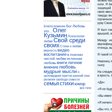
Можно был
ноги. Я б
защищай э
свою мисс
твердо ве
горчичное
руку Свою
Бог
Любовь
Благословение
Олег
Я был так
это...
Кузьмин
крышей, а
Психология
Свой среди
Между не
любви
своих
квалифици
Стихи о любви
птенца, в
видео
верность
воспитание
в поисках
Я такой г
чистой любви
истинная
Наконец я
книги
личное
любовь
сыну.
любовь
мнение
мудрые мысли
На следую
о
в ярость.
целомудрии
притчи
ранний секс
религия
свобода совести
семья
стихи
«Да»
юмор
все теги
«Я не буд
«Вы имеет
«Я ничего
«Вы что, 