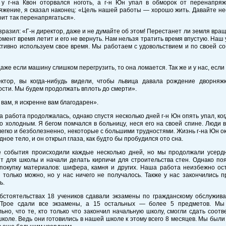
у г-на Квон оторвался ноготь, а г-н Юн упал в обморок от перенапряж
жение, я сказал наконец: «Цель нашей работы — хорошо жить. Давайте не
оит так перенапрягаться».
зразил: «Г-н директор, даже и не думайте об этом! Перестанет ли земля вра
мент время летит и его не вернуть. Нам нельзя тратить время впустую. Наш у
ивно используем свое время. Мы работаем с удовольствием и по своей со
аже если машину слишком перегрузить, то она ломается. Так же и у нас, если
ектор, вы когда-нибудь видели, чтобы львица давала рождение дворняжк
сти. Мы будем продолжать вплоть до смерти».
вам, я искренне вам благодарен».
а работа продолжалась, однако спустя несколько дней г-н Юн опять упал, ког
о холодным. Я бегом помчался в больницу, неся его на своей спине. Люди 
егко и безболезненно, некоторые с большими трудностями. Жизнь г-на Юн о
одное тело, и он открыл глаза, как будто бы пробудился ото сна.
 события происходили каждые несколько дней, но мы продолжали усерд
т для школы и начали делать кирпичи для строительства стен. Однако поя
 покупку материалов: шифера, камня и других. Наша работа неизбежно ос
е только можно, но у нас ничего не получалось. Также у нас закончились 
ь.
обстоятельствах 18 учеников сдавали экзамены по гражданскому обслужи
 Трое сдали все экзамены, а 15 остальных — более 5 предметов. Мы
ьно, что те, кто только что закончил начальную школу, смогли сдать соо
коле. Ведь они готовились в нашей школе к этому всего 8 месяцев. Мы был