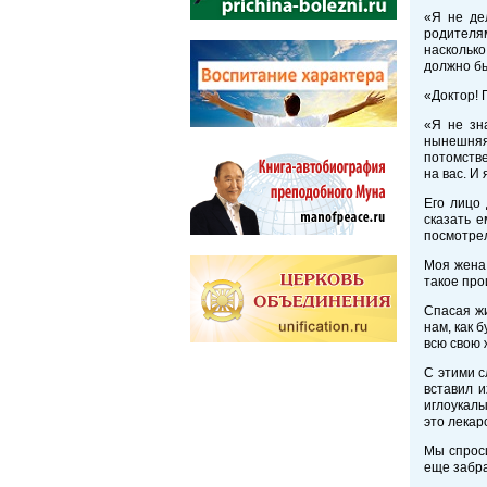
«Я не де
родителям
насколько
должно бы
«Доктор! 
«Я не зн
нынешняя
потомстве
на вас. И
Его лицо 
сказать е
посмотрел
Моя жена 
такое пр
Спасая жи
нам, как 
всю свою 
С этими с
вставил и
иглоукалы
это лекар
Мы спроси
еще забра