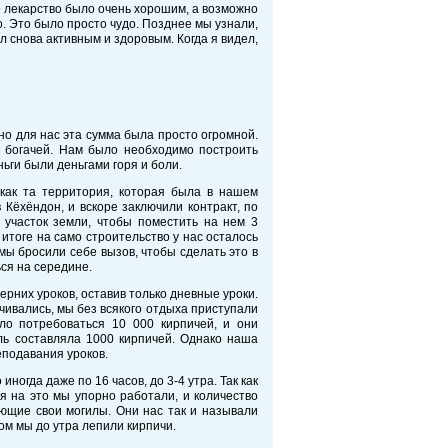
о лекарство было очень хорошим, а возможно
. Это было просто чудо. Позднее мы узнали,
л снова активным и здоровым. Когда я видел,
но для нас эта сумма была просто огромной.
я богачей. Нам было необходимо построить
ьги были деньгами горя и боли.
 как та территория, которая была в нашем
Кёхёндон, и вскоре заключили контракт, по
 участок земли, чтобы поместить на нем 3
 итоге на само строительство у нас осталось
мы бросили себе вызов, чтобы сделать это в
ься на середине.
рних уроков, оставив только дневные уроки.
нчивались, мы без всякого отдыха приступали
ло потребоваться 10 000 кирпичей, и они
ль составляла 1000 кирпичей. Однако наша
еподавания уроков.
ногда даже по 16 часов, до 3-4 утра. Так как
я на это мы упорно работали, и количество
ающие свои могилы. Они нас так и называли
том мы до утра лепили кирпичи.