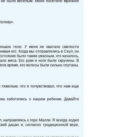
о не было веселым. Меня посетило мрачное
голову».
енькое тело. У меня не хватало смелости
имая его. Когда мы отправлялись в Сеул, он
состояние было таким ужасным, что казалось,
ало мяса. Его руки и ноги были скручены. В
лгое время, его волосы были сильно спутаны.
 тяжелым, что я почувствовал, что нам еще
пока заботились о нашем ребенке. Давайте
л, направляясь к горе Малли. Я всегда ходил
ский дацан и, согласно традиционной вере,