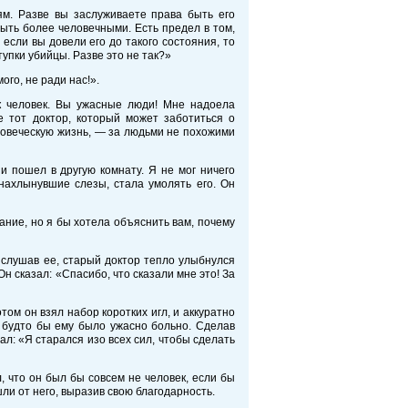
м. Разве вы заслуживаете права быть его
быть более человечными. Есть предел в том,
если вы довели его до такого состояния, то
упки убийцы. Разве это не так?»
ого, не ради нас!».
ак человек. Вы ужасные люди! Мне надоела
 тот доктор, который может заботиться о
еловеческую жизнь, — за людьми не похожими
и пошел в другую комнату. Я не мог ничего
 нахлынувшие слезы, стала умолять его. Он
ание, но я бы хотела объяснить вам, почему
ыслушав ее, старый доктор тепло улыбнулся
Он сказал: «Спасибо, что сказали мне это! За
ом он взял набор коротких игл, и аккуратно
к будто бы ему было ужасно больно. Сделав
ал: «Я старался изо всех сил, чтобы сделать
, что он был бы совсем не человек, если бы
шли от него, выразив свою благодарность.