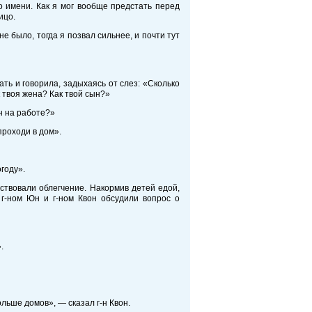
о имени. Как я мог вообще предстать перед
ицо.
е было, тогда я позвал сильнее, и почти тут
ть и говорила, задыхаясь от слез: «Сколько
 твоя жена? Как твой сын?»
н на работе?»
проходи в дом».
году».
вствовали облегчение. Накормив детей едой,
 г-ном Юн и г-ном Квон обсудили вопрос о
.
льше домов», — сказал г-н Квон.