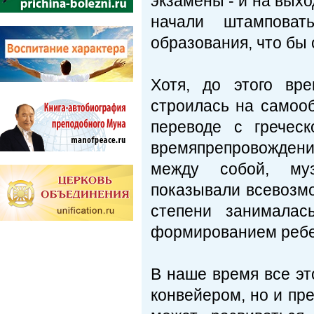
экзамены - и на выхо
начали штамповат
образования, что бы
Хотя, до этого вр
строилась на самооб
переводе с греческ
времяпрепровождени
между собой, муз
показывали всевозм
степени занималас
формированием ребе
В наше время все эт
конвейером, но и пр