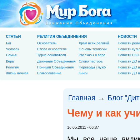
СТАТЬИ
РЕЛИГИЯ ОБЪЕДИНЕНИЯ
НОВОСТИ
Бог
Основатель
Храм всех религий
Новости рели
Человек
Слова основателя
Основы теологии
Новости куль
Cемья
Турне основателя
Рассказы о вере
Новости НКО
Вера
Движение Объединения
Слово пастора
Новости ДО в
Религия
Принцип Объединения
Переводы служб
Новости ДО в
Жизнь вечная
Благословение
Книги
Новости ДО в
Главная
Блог "Дит
→
Чему и как уч
16.05.2011 - 06:37
Мы все чаще видим