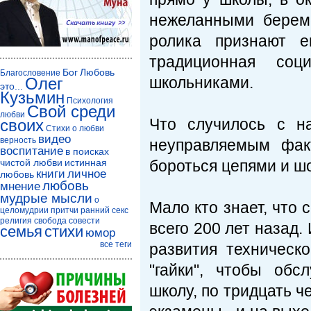
нежеланными берем
ролика признают е
традиционная соц
Бог
Любовь
Благословение
школьниками.
Олег
это...
Кузьмин
Психология
Свой среди
любви
Что случилось с н
своих
Стихи о любви
видео
верность
неуправляемым фак
воспитание
в поисках
чистой любви
истинная
бороться цепями и ш
книги
личное
любовь
любовь
мнение
мудрые мысли
о
Мало кто знает, что
целомудрии
притчи
ранний секс
религия
свобода совести
всего 200 лет назад
семья
стихи
юмор
все теги
развития техническо
"гайки", чтобы обс
школу, по тридцать ч