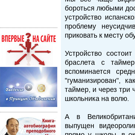
бороться любыми до
устройство испанско
проблему неусидчи
приковать к месту об
Устройство состоит
браслета с таймер
вспоминается сред
"гуманизирован", к
таймер, и через три
школьника на волю.
А в Великобритан
выпущен видеороли
прямо у школы, в о