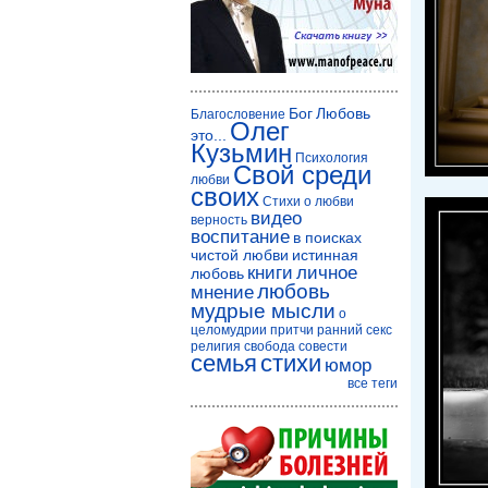
Бог
Любовь
Благословение
Олег
это...
Кузьмин
Психология
Свой среди
любви
своих
Стихи о любви
видео
верность
воспитание
в поисках
чистой любви
истинная
книги
личное
любовь
любовь
мнение
мудрые мысли
о
целомудрии
притчи
ранний секс
религия
свобода совести
семья
стихи
юмор
все теги