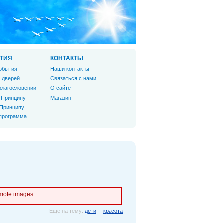
ТИЯ
КОНТАКТЫ
обытия
Наши контакты
 дверей
Связаться с нами
Благословении
О сайте
 Принципу
Магазин
 Принципу
 программа
emote images.
Ещё на тему:
дети
красота