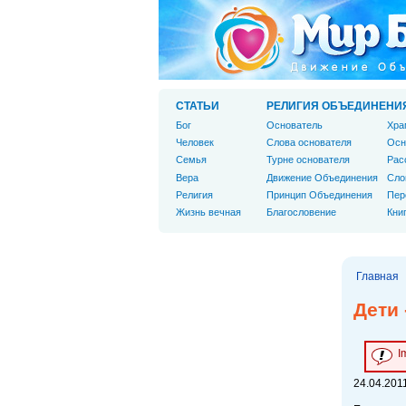
СТАТЬИ
РЕЛИГИЯ ОБЪЕДИНЕНИ
Бог
Основатель
Хра
Человек
Слова основателя
Осн
Cемья
Турне основателя
Рас
Вера
Движение Объединения
Сло
Религия
Принцип Объединения
Пер
Жизнь вечная
Благословение
Кни
Главная
Дети 
I
24.04.2011