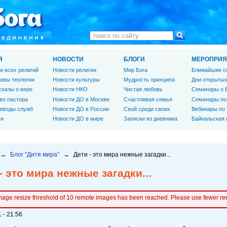
Я
НОВОСТИ
БЛОГИ
МЕРОПРИЯ
м всех религий
Новости религии
Мир Бога
Ближайшие с
овы теологии
Новости культуры
Мудрость принципа
Дни открытых
сказы о вере
Новости НКО
Чистая любовь
Семинары о 
во пастора
Новости ДО в Москве
Счастливая семья
Семинары по
еводы служб
Новости ДО в России
Свой среди своих
Вебинары по
ги
Новости ДО в мире
Записки из дневника
Байкальская
→
Блог "Дитя мира"
→
Дети - это мира нежные загадки...
- это мира нежные загадки...
mage resize threshold of 10 remote images has been reached. Please use fewer r
 - 21:56