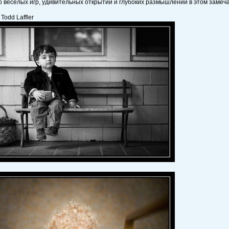
о весёлых игр, удивительных открытий и глубоких размышлений в этом замеча
Todd Laffler