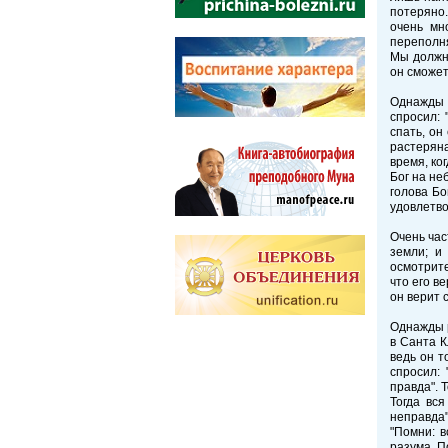
потеряно.
очень мн
переполня
Мы должны
он сможет
Однажды к
спросил: 
спать, он
растеряна
время, ко
Бог на не
голова Бо
удовлетво
Очень час
земли; и
осмотрите
что его в
он верит 
Однажды р
в Санта К
ведь он т
спросил: 
правда". Т
Тогда вс
неправда"
"Помни: в
разума. П