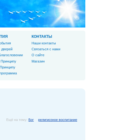
ТИЯ
КОНТАКТЫ
обытия
Наши контакты
 дверей
Связаться с нами
Благословении
О сайте
 Принципу
Магазин
 Принципу
 программа
Ещё на тему:
Бог
религиозное воспитание