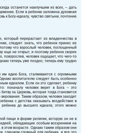
сегда останется наилучшим из всех, – дать
гармонии. Если в ребенке заложена духовная
вь к Богу-идеалу, чувство святыни, почтение
е, который перерастает из младенчества в
нке, следует знать, что ребенок принес ее
 потому что взрослый человек, поглощенный
р еще не открыт, и поэтому ребенок скорее
о, повзрослев, человек ощущает, что чего-то
Однако теперь уже поздно; теперь ему трудно
и им идею Бога, сталкиваются с огромными
. Однако воспитателю следует быть особенно
ным идеалом. Если он это сделает, ребенку
то: поначалу человек верит в Бога – это
 битву за Церковь, которая тогда становится
е верования. Таким образом, человек заходит
ебенка с детства оказывать воздействие в
ь ребенка до высшего идеала; этого можно
лой пищи в форме религии, которую он не в
й идеей, обладающие особым воззрением на
в этом возрасте. Однако таким образом они
ок, слишком сложный для ребенка, и все это