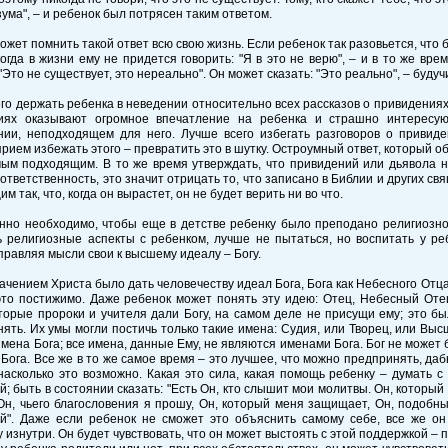
ума", – и ребенок был потрясен таким ответом.
ожет помнить такой ответ всю свою жизнь. Если ребенок так разовьется, что б
когда в жизни ему не придется говорить: "Я в это не верю", – и в то же вр
 "Это не существует, это нереально". Он может сказать: "Это реально", – буду
го держать ребенка в неведении относительно всех рассказов о привидениях,
иях оказывают огромное впечатление на ребенка и страшно интересу
нии, неподходящем для него. Лучше всего избегать разговоров о привиде
рием избежать этого – превратить это в шутку. Остроумный ответ, который о
ым подходящим. В то же время утверждать, что привидений или дьявола не
ответственность, это значит отрицать то, что записано в Библии и других св
м так, что, когда он вырастет, он не будет верить ни во что.
нно необходимо, чтобы еще в детстве ребенку было преподано религиозное
ь религиозные аспекты с ребенком, лучше не пытаться, но воспитать у ре
правляя мысли свои к высшему идеалу – Богу.
чением Христа было дать человечеству идеал Бога, Бога как Небесного Отца
это постижимо. Даже ребенок может понять эту идею: Отец, Небесный Оте
торые пророки и учителя дали Богу, на самом деле не присущи ему; это бы
ять. Их умы могли постичь только такие имена: Судия, или Творец, или Вы
имена Бога; все имена, данные Ему, не являются именами Бога. Бог не может
Бога. Все же в то же самое время – это лучшее, что можно предпринять, да
насколько это возможно. Какая это сила, какая помощь ребенку – думать с 
; быть в состоянии сказать: "Есть Он, кто слышит мои молитвы. Он, который
Он, чьего благословения я прошу, Он, который меня защищает, Он, подобн
й". Даже если ребенок не сможет это объяснить самому себе, все же он 
 изнутри. Он будет чувствовать, что он может выстоять с этой поддержкой – 