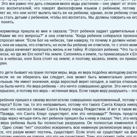
 Это все равно что дать слишком много воды растению – оно умрет от этого 
ого воспитателей, что говорят философским языком с ребенком, потому
ет их, что они хотят вылить часть ее на ребенка; однако, если ребенку ста
 стать детьми с ребенком, чтобы его воспитать. Мы должны говорить на его
 понять.
ормилица пришла ко мне и сказала: "Этот ребенок задает удивительные в
"Какие же это вопросы?" и она ответила: "Когда ребенок собирался произн
 спросил меня: "Если Бог на небесах, там наверху, то почему я должен низк
; она не нашла, что ответить; но если бы ребенку не ответили, то с этого мом
гда душа начинает вопрошать жизнь и ее тайну. Я спросил ребенка: "Что ты ск
бесах, но где же Его ноги? На земле. Склоняясь к земле, ты прикасаешься к Ег
га в небесах, ноги Бога стоят на земле; и поэтому, касаясь земли, он прик
рен.
то дети бывают на грани потери веры, ведь их вера подобна молодому раст
 если ее не оберегать как следует, она может быть моментально уничто
льным. Не имеет значения, когда взрослый верит сегодня, а завтра отказыва
ера была ничто. Но вера ребенка – это нечто совершенно другое. Это нечто се
серьезно, и потому его вера – истинная вера. Если такую веру разрушить – эт
ебенок пришел к своему воспитателю совершенно ошеломленный, потому что
лауса? Если так, то это неправильно, потому что такого Санта Клауса никог
олько что написал письмо Санта Клаусу перед Рождеством. И вот в таком в
"Правда, что Санта Клаус существует, или это неправда?" Теперь предста
огда через четыре-пять лет ребенок пришел бы к нему и сказал: "Нет, это непра
я вера ребенка была бы полностью разрушена. Он полностью изменился бы
. Одно слово "нет" способно искоренить всю невинную религиозную веру в 
се, что разум может постичь, существует. Если этого не существует на фи
оэтому никогда не говори, что это не существует. Тому, кто скажет тебе, что э