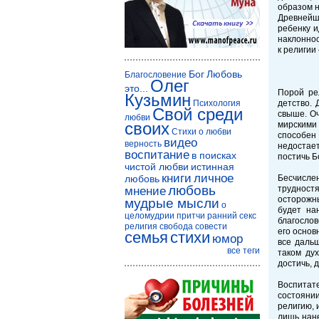
образом н
Древнейши
ребенку и
наклоннос
к религии
Бог
Любовь
Благословение
Олег
это...
Порой ре
Кузьмин
Психология
детство. 
Свой среди
свыше. Оч
любви
своих
мирскими 
Стихи о любви
способен 
видео
верность
недостает
воспитание
в поисках
постичь Б
чистой любви
истинная
книги
личное
любовь
Бесчисле
любовь
трудностя
мнение
осторожны
мудрые мысли
о
будет на
целомудрии
притчи
ранний секс
благослов
религия
свобода совести
его основ
семья
стихи
юмор
все даль
все теги
таком ду
достичь, д
Воспитате
состояни
религию, 
лишь нане