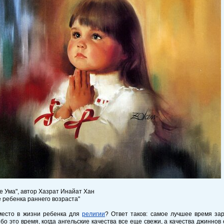
 Ума", автор Хазрат Инайат Хан
 ребенка раннего возраста"
 место в жизни ребенка для
религии
? Ответ таков: самое лучшее время за
ибо это время, когда ангельские качества все еще свежи, а качества джинно