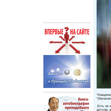
"Очищение
"Обучение
.Есть ли
детство, 