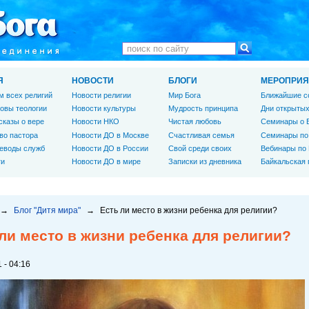
Я
НОВОСТИ
БЛОГИ
МЕРОПРИЯ
м всех религий
Новости религии
Мир Бога
Ближайшие с
овы теологии
Новости культуры
Мудрость принципа
Дни открытых
сказы о вере
Новости НКО
Чистая любовь
Семинары о 
во пастора
Новости ДО в Москве
Счастливая семья
Семинары по
еводы служб
Новости ДО в России
Свой среди своих
Вебинары по
ги
Новости ДО в мире
Записки из дневника
Байкальская
→
Блог "Дитя мира"
→
Есть ли место в жизни ребенка для религии?
ли место в жизни ребенка для религии?
 - 04:16