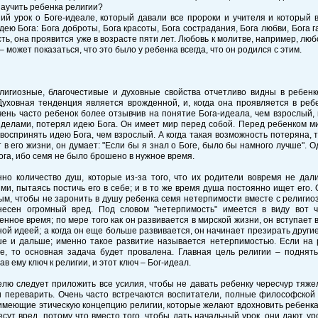
аучить ребенка религии?
й урок о Боге-идеале, который давали все пророки и учителя и который в
дею Бога: Бога доброты, Бога красоты, Бога сострадания, Бога любви, Бога 
ть, она проявится уже в возрасте пяти лет. Любовь к молитве, например, любо
 – может показаться, что это было у ребенка всегда, что он родился с этим.
лигиозные, благочестивые и духовные свойства отчетливо видны в ребенк
Духовная тенденция является врожденной, и, когда она проявляется в ребе
ень часто ребенок более отзывчив на понятие Бога-идеала, чем взрослый,
делами, потерял идею Бога. Он имеет мир перед собой. Перед ребенком ми
воспринять идею Бога, чем взрослый. А когда такая возможность потеряна, т
 в его жизни, он думает: "Если бы я знал о Боге, было бы намного лучше". 
ога, ибо семя не было брошено в нужное время.
нно количество душ, которые из-за того, что их родители вовремя не дал
ми, пытаясь постичь его в себе; и в то же время душа постоянно ищет его
м, чтобы не заронить в душу ребенка семя нетерпимости вместе с религиоз
несен огромный вред. Под словом "нетерпимость" имеется в виду вот ч
енное время; по мере того как он развивается в мирской жизни, он вступает в
ной идеей; а когда он еще больше развивается, он начинает презирать други
ше и дальше; именно такое развитие называется нетерпимостью. Если на р
хе, то основная задача будет провалена. Главная цель религии – поднят
ав ему ключ к религии, и этот ключ – Бог-идеал.
лю следует приложить все усилия, чтобы не давать ребенку чересчур тяже
и переварить. Очень часто встречаются воспитатели, полные философско
имеющие этическую концепцию религии, которые желают вдохновить ребенка 
сут вред, потому что вместо того, чтобы дать начальный урок, они дают ур