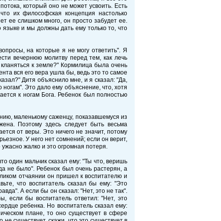
потока, который оно не может усвоить. Есть
 что их философская концепция настолько
нет ее слишком много, он просто забудет ее.
 языке и мы должны дать ему только то, что
опросы, на которые я не могу ответить". Я
ести вечернюю молитву перед тем, как лечь
о кланяться к земле?" Кормилица была очень
ента вся его вера ушла бы, ведь это то самое
азал?" Дитя объяснило мне, и я сказал: "Да,
о ногам". Это дало ему объяснение, что, хотя
асается к ногам Бога. Ребенок был полностью
ению, маленькому саженцу, показавшемуся из
жена. Поэтому здесь следует быть весьма
ется от веры. Это ничего не значит, потому
рьезное. У него нет сомнений; если он верит,
о ужасно жалко и это огромная потеря.
 один мальчик сказал ему: "Ты что, веришь
да не было". Ребенок был очень растерян, а
еликом отчаянии он пришел к воспитателю и
вьте, что воспитатель сказал бы ему: "Это
вда". А если бы он сказал: "Нет, это не так".
, если бы воспитатель ответил: "Нет, это
сердце ребенка. Но воспитатель сказал ему:
зическом плане, то оно существует в сфере
то не существует, скажи, что это существует в