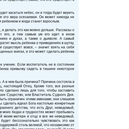
удет касаться небес, он и тогда будет верить
емя это вера осязаемая. Он может никогда не
чи ребенком и когда станет взрослым.
 и делать это как можно дольше. Рассказы о
ют его, и тем самым ум его идет в ином
ниях и духах, а также о дьяволе. А самый
братит мысль ребенка о привидениях в шутку,
 существует вовсе, – значит взять на себя
ященных книгах, и это может сделать ребенка
 учение. Если воспитатель не в состоянии
бенка привычку сидеть в тишине некоторое
. А в чем была причина? Причина состояла в
ц, настоящий Отец. Кроме того, все разные
ло сделано лишь для того, чтобы заставить
сшее Существо, или Властитель Судного Дня.
 быть ограничен этими именами; они слишком
бы сделать идеал Бога настолько конкретным
раннего детства, что есть Друг, неведомый,
 в моих бедах и трудностях может пребывать
ый моим матери и отцу и все же неведомый,
будет бессознательно чувствовать это как
поддержкой столь великой, что независимо от