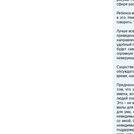
сфере раз
Ребенок м
в это. Ни
говорить:
Лучше все
привиден
направле
удобный п
будет сам
огромную 
неверующи
Существе
обсуждат
время, на
Предназна
том, что 
имена, ко
людей пон
Это – не 
малы для 
для ума, 
невидимый
со мной, 
невидимы
поддержку