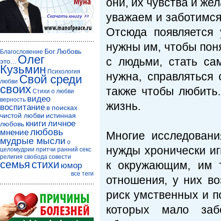
они, их чувства и же
уважаем и заботимся
Отсюда появляется 
нужны им, чтобы пон
Бог
Любовь
Благословение
Олег
с людьми, стать са
это...
Кузьмин
Психология
нужна, справляться
Свой среди
любви
своих
также чтобы любить.
Стихи о любви
видео
верность
жизнь.
воспитание
в поисках
чистой любви
истинная
книги
личное
любовь
любовь
мнение
Многие исследовани
мудрые мысли
о
нужды хронически иг
целомудрии
притчи
ранний секс
религия
свобода совести
семья
стихи
к окружающим, им 
юмор
все теги
отношения, у них в
риск умственных и п
которых мало заб