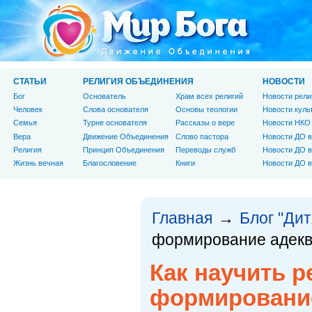
СТАТЬИ
РЕЛИГИЯ ОБЪЕДИНЕНИЯ
НОВОСТИ
Бог
Основатель
Храм всех религий
Новости рели
Человек
Слова основателя
Основы теологии
Новости куль
Cемья
Турне основателя
Рассказы о вере
Новости НКО
Вера
Движение Объединения
Слово пастора
Новости ДО в
Религия
Принцип Объединения
Переводы служб
Новости ДО в
Жизнь вечная
Благословение
Книги
Новости ДО в
Главная
Блог "Дит
→
формирование адекв
Как научить р
формирование