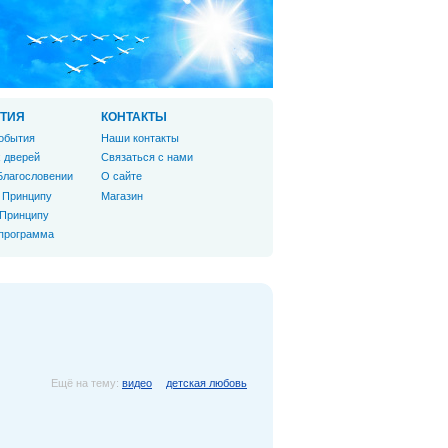
ТИЯ
КОНТАКТЫ
обытия
Наши контакты
 дверей
Связаться с нами
Благословении
О сайте
 Принципу
Магазин
 Принципу
 программа
Ещё на тему:
видео
детская любовь