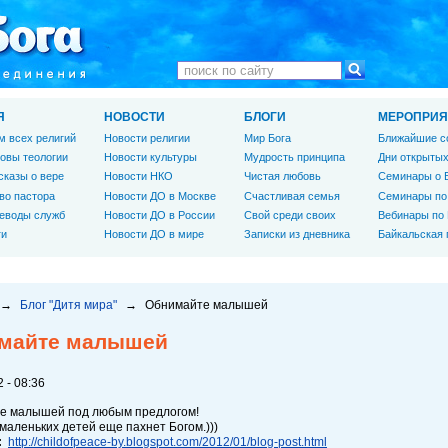
Я
НОВОСТИ
БЛОГИ
МЕРОПРИЯ
м всех религий
Новости религии
Мир Бога
Ближайшие с
овы теологии
Новости культуры
Мудрость принципа
Дни открытых
сказы о вере
Новости НКО
Чистая любовь
Семинары о 
во пастора
Новости ДО в Москве
Счастливая семья
Семинары по
еводы служб
Новости ДО в России
Свой среди своих
Вебинары по
ги
Новости ДО в мире
Записки из дневника
Байкальская
→
Блог "Дитя мира"
→
Обнимайте малышей
майте малышей
 - 08:36
е малышей под любым предлогом!
маленьких детей еще пахнет Богом.)))
:
http://childofpeace-by.blogspot.com/2012/01/blog-post.html