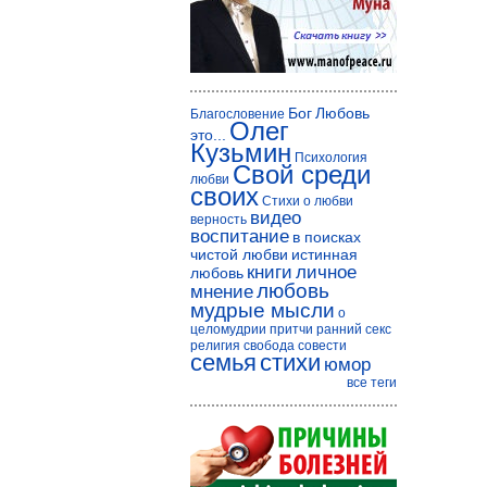
Бог
Любовь
Благословение
Олег
это...
Кузьмин
Психология
Свой среди
любви
своих
Стихи о любви
видео
верность
воспитание
в поисках
чистой любви
истинная
книги
личное
любовь
любовь
мнение
мудрые мысли
о
целомудрии
притчи
ранний секс
религия
свобода совести
семья
стихи
юмор
все теги