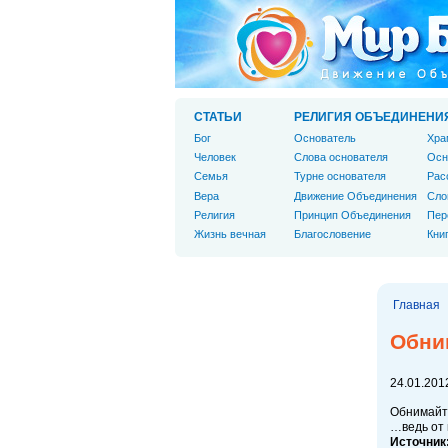
СТАТЬИ
РЕЛИГИЯ ОБЪЕДИНЕНИ
Бог
Основатель
Хра
Человек
Слова основателя
Осн
Cемья
Турне основателя
Рас
Вера
Движение Объединения
Сло
Религия
Принцип Объединения
Пер
Жизнь вечная
Благословение
Кни
Главная
Обни
24.01.2012
Обнимайт
…ведь от 
Источник