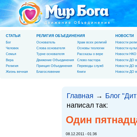
СТАТЬИ
РЕЛИГИЯ ОБЪЕДИНЕНИЯ
НОВОСТИ
Бог
Основатель
Храм всех религий
Новости рели
Человек
Слова основателя
Основы теологии
Новости куль
Cемья
Турне основателя
Рассказы о вере
Новости НКО
Вера
Движение Объединения
Слово пастора
Новости ДО в
Религия
Принцип Объединения
Переводы служб
Новости ДО в
Жизнь вечная
Благословение
Книги
Новости ДО в
Главная
Блог "Дит
→
написал так:
Один пятнадц
08.12.2011 - 01:36