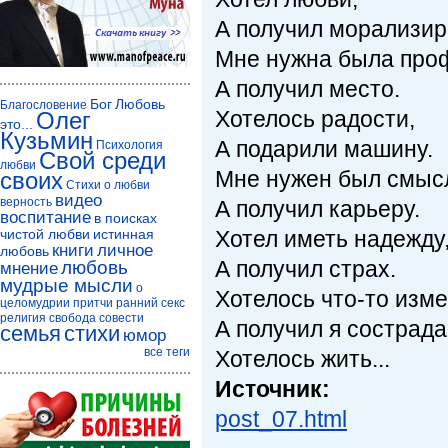
А получил морализир
Мне нужна была про
А получил место.
Бог
Любовь
Благословение
Хотелось радости,
Олег
это...
Кузьмин
А подарили машину.
Психология
Свой среди
любви
Мне нужен был смыс
своих
Стихи о любви
видео
верность
А получил карьеру.
воспитание
в поисках
чистой любви
истинная
Хотел иметь надежду
книги
личное
любовь
А получил страх.
любовь
мнение
мудрые мысли
о
Хотелось что-то изме
целомудрии
притчи
ранний секс
религия
свобода совести
А получил я сострада
семья
стихи
юмор
все теги
Хотелось жить...
Источник:
post_07.html