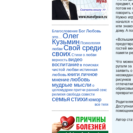
предмет, 
потом не 
говорить 
Нужно игр
начался «
или знако
Бог
Любовь
дому. А п
Благословение
Олег
это...
«Вспышки
Кузьмин
Психология
предотвра
Свой среди
гостей ме
любви
своих
памяти ре
Стихи о любви
видео
верность
Что можно
воспитание
в поисках
ругали за
чистой любви
истинная
заявить о
книги
личное
любовь
неожиданн
любовь
мнение
рисунков
мудрые мысли
отпечатк
о
обрисовыв
целомудрии
притчи
ранний секс
превратил
религия
свобода совести
семья
стихи
юмор
Родителя
все теги
Доступна
помощник
Автор ста