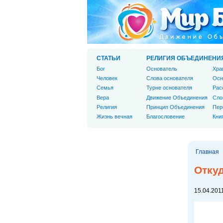
СТАТЬИ
РЕЛИГИЯ ОБЪЕДИНЕНИ
Бог
Основатель
Хра
Человек
Слова основателя
Осн
Cемья
Турне основателя
Рас
Вера
Движение Объединения
Сло
Религия
Принцип Объединения
Пер
Жизнь вечная
Благословение
Кни
Главная
Отку
15.04.2011