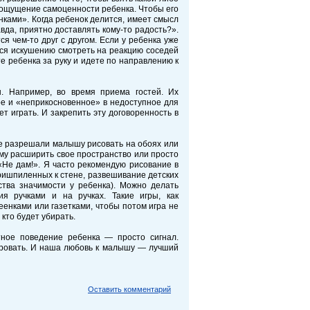
 ощущение самоценности ребенка. Чтобы его
ками». Когда ребенок делится, имеет смысл
вда, приятно доставлять кому-то радость?».
я чем-то друг с другом. Если у ребенка уже
ься искушению смотреть на реакцию соседей
е ребенка за руку и идете по направлению к
. Например, во время приема гостей. Их
ое и «неприкосновенное» в недоступное для
т играть. И закрепить эту договоренность в
не разрешали малышу рисовать на обоях или
ему расширить свое пространство или просто
«Не дам!». Я часто рекомендую рисование в
ришпиленных к стене, развешивание детских
ства значимости у ребенка). Можно делать
я ручками и на ручках. Такие игры, как
еенками или газетками, чтобы потом игра не
кто будет убирать.
тное поведение ребенка — просто сигнал.
фровать. И наша любовь к малышу — лучший
Оставить комментарий