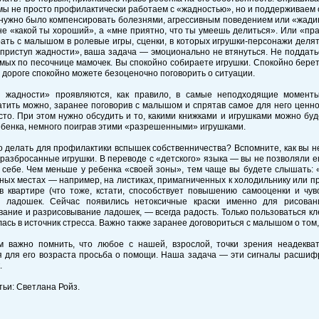
мы не просто профилактически работаем с «жадностью», но и поддерживаем
нужно было компенсировать болезнями, агрессивным поведением или «жадин
не «какой ты хороший», а «мне приятно, что ты умеешь делиться». Или «пра
ать с малышом в ролевые игры, сценки, в которых игрушки-персонажи делятс
приступ жадности», ваша задача — эмоционально не втянуться. Не поддат
мых по песочнице мамочек. Вы спокойно собираете игрушки. Спокойно берет
о дороге спокойно можете безоценочно поговорить о ситуации.
 жадности» проявляются, как правило, в самые неподходящие моменты
тить можно, заранее поговорив с малышом и спрятав самое для него ценн
сто. При этом нужно обсудить и то, какими книжками и игрушками можно буде
бенка, немного поиграв этими «разрешенными» игрушками.
 делать для профилактики вспышек собственничества? Вспомните, как вы 
 разбросанные игрушки. В переводе с «детского» языка — вы не позволяли 
 себе. Чем меньше у ребенка «своей зоны», тем чаще вы будете слышать: 
ых местах — например, на листиках, примагниченных к холодильнику или п
 в квартире (что тоже, кстати, способствует повышению самооценки и чув
и ладошек. Сейчас появились нетоксичные краски именно для рисовани
ание и разрисовывание ладошек, — всегда радость. Только пользоваться кл
ась в источник стресса. Важно также заранее договориться с малышом о том, 
м важно помнить, что любое с нашей, взрослой, точки зрения неадеква
я для его возраста просьба о помощи. Наша задача — эти сигналы расши
.
тьи: Светлана Ройз.