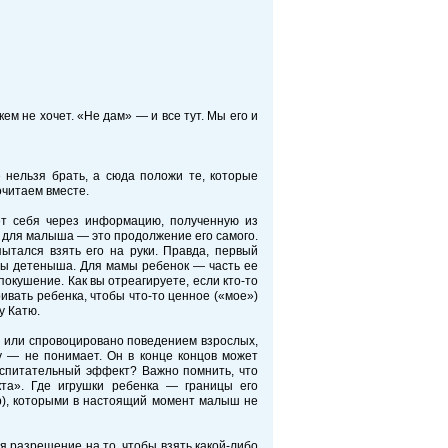
ем не хочет. «Не дам» — и все тут. Мы его и
 нельзя брать, а сюда положи те, которые
очитаем вместе.
ет себя через информацию, полученную из
ли для малыша — это продолжение его самого.
ытался взять его на руки. Правда, первый
иты детеныша. Для мамы ребенок — часть ее
покушение. Как вы отреагируете, если кто-то
ивать ребенка, чтобы что-то ценное («мое»)
у Катю.
о или спровоцировано поведением взрослых,
у — не понимает. Он в конце концов может
воспитательный эффект? Важно помнить, что
кта». Где игрушки ребенка — границы его
ер), которыми в настоящий момент малыш не
я разрешение на то, чтобы взять какой-либо