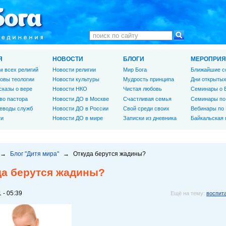
Я
НОВОСТИ
БЛОГИ
МЕРОПРИЯ
м всех религий
Новости религии
Мир Бога
Ближайшие с
овы теологии
Новости культуры
Мудрость принципа
Дни открытых
сказы о вере
Новости НКО
Чистая любовь
Семинары о 
во пастора
Новости ДО в Москве
Счастливая семья
Семинары по
еводы служб
Новости ДО в России
Свой среди своих
Вебинары по
ги
Новости ДО в мире
Записки из дневника
Байкальская
→
Блог "Дитя мира"
→
Откуда берутся жадины?
да берутся жадины?
 - 05:39
Ещё на тему:
воспит