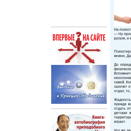
На психо
— Ну прос
ругали, и 
Психотер
можно. Да
До опред
физическо
Вспомнит
неосознав
самой. Ко
захочет о
отдал, то
Жадность 
прежде в
отдать эт
детская 
территори
играет.
Что же де