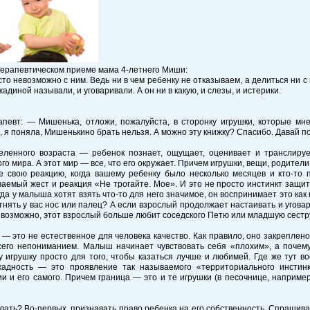
терапевтическом приеме мама 4-летнего Миши:
то невозможно с ним. Ведь ни в чем ребенку не отказываем, а делиться ни с к
жадиной называли, и уговаривали. А он ни в какую, и слезы, и истерики.
апевт: — Мишенька, отложи, пожалуйста, в сторонку игрушки, которые мне
, я поняла, Мишенькино брать нельзя. А можно эту книжку? Спасибо. Давай п
еленного возраста — ребенок познает, ощущает, оценивает и транслиру
го мира. А этот мир — все, что его окружает. Причем игрушки, вещи, родите
е свою реакцию, когда вашему ребенку было несколько месяцев и кто-то п
аемый жест и реакция «Не трогайте. Мое». И это не просто инстинкт защ
гда у малыша хотят взять что-то для него значимое, он воспринимает это как 
тнять у вас нос или палец? А если взрослый продолжает настаивать и уговар
, возможно, этот взрослый больше любит соседского Петю или младшую сестр
— это не естественное для человека качество. Как правило, оно закреплен
сего непониманием. Малыш начинает чувствовать себя «плохим», а почем
у игрушку просто для того, чтобы казаться лучше и любимей. Где же тут 
жадность — это проявление так называемого «территориального инстин
и и его самого. Причем граница — это и те игрушки (в песочнице, наприм
лать? Во-первых, признавать право ребенка на его собственность. Спрашива