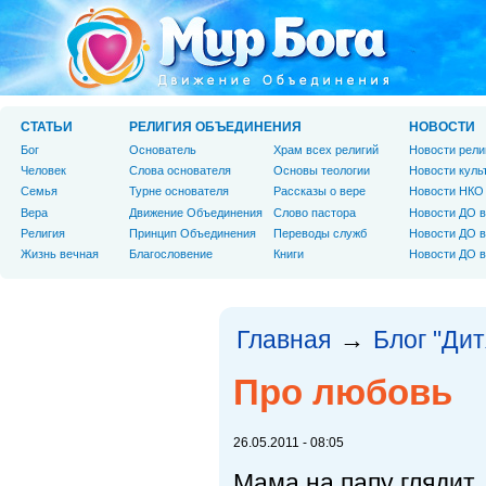
СТАТЬИ
РЕЛИГИЯ ОБЪЕДИНЕНИЯ
НОВОСТИ
Бог
Основатель
Храм всех религий
Новости рели
Человек
Слова основателя
Основы теологии
Новости куль
Cемья
Турне основателя
Рассказы о вере
Новости НКО
Вера
Движение Объединения
Слово пастора
Новости ДО в
Религия
Принцип Объединения
Переводы служб
Новости ДО в
Жизнь вечная
Благословение
Книги
Новости ДО в
Главная
Блог "Дит
→
Про любовь
26.05.2011 - 08:05
Мама на папу глядит,