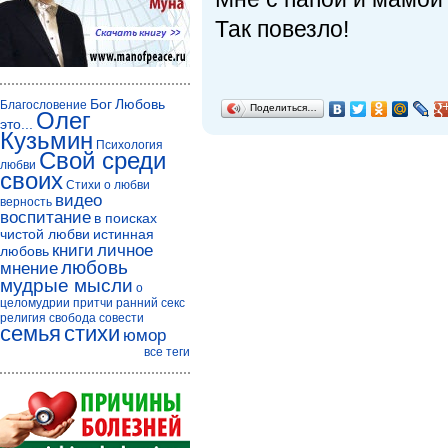
Так повезло!
Бог
Любовь
Благословение
Поделиться…
Олег
это...
Кузьмин
Психология
Свой среди
любви
своих
Стихи о любви
видео
верность
воспитание
в поисках
чистой любви
истинная
книги
личное
любовь
любовь
мнение
мудрые мысли
о
целомудрии
притчи
ранний секс
религия
свобода совести
семья
стихи
юмор
все теги