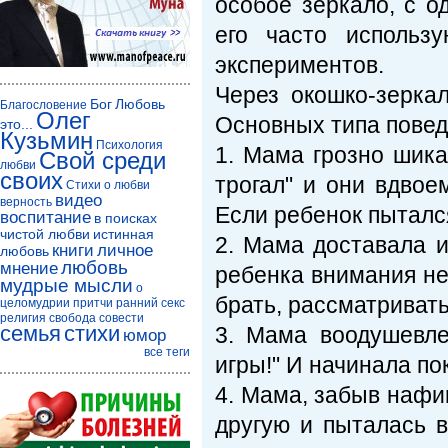
особое зеркало, с од
его часто использ
экспериментов.
Через окошко-зерка
Бог
Любовь
Благословение
Олег
Основных типа повед
это...
Кузьмин
Психология
1. Мама грозно шика
Свой среди
любви
своих
трогал" и они вдво
Стихи о любви
видео
верность
Если ребенок пытался
воспитание
в поисках
чистой любви
истинная
2. Мама доставала и
книги
личное
любовь
любовь
мнение
ребенка внимания не
мудрые мысли
о
брать, рассматривать,
целомудрии
притчи
ранний секс
религия
свобода совести
семья
стихи
3. Мама воодушевле
юмор
все теги
игры!" И начинала по
4. Мама, забыв нафиг
другую и пыталась в