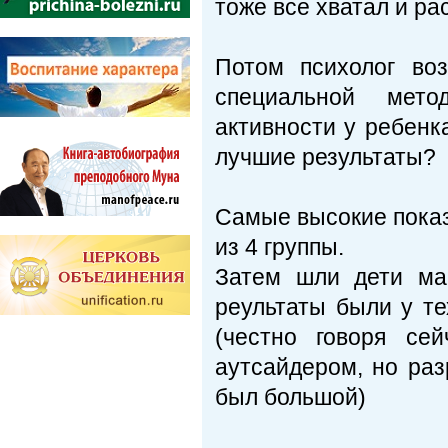
тоже все хватал и ра
Потом психолог во
специальной мето
активности у ребенка
лучшие результаты?
Самые высокие показ
из 4 группы.
Затем шли дети ма
реультаты были у те
(честно говоря се
аутсайдером, но ра
был большой)