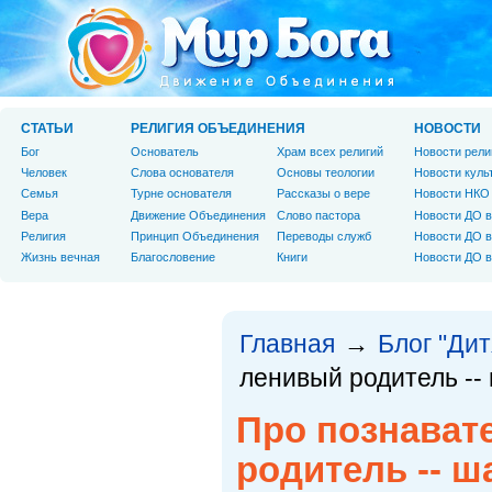
СТАТЬИ
РЕЛИГИЯ ОБЪЕДИНЕНИЯ
НОВОСТИ
Бог
Основатель
Храм всех религий
Новости рели
Человек
Слова основателя
Основы теологии
Новости куль
Cемья
Турне основателя
Рассказы о вере
Новости НКО
Вера
Движение Объединения
Слово пастора
Новости ДО в
Религия
Принцип Объединения
Переводы служб
Новости ДО в
Жизнь вечная
Благословение
Книги
Новости ДО в
Главная
Блог "Дит
→
ленивый родитель --
Про познават
родитель -- ш