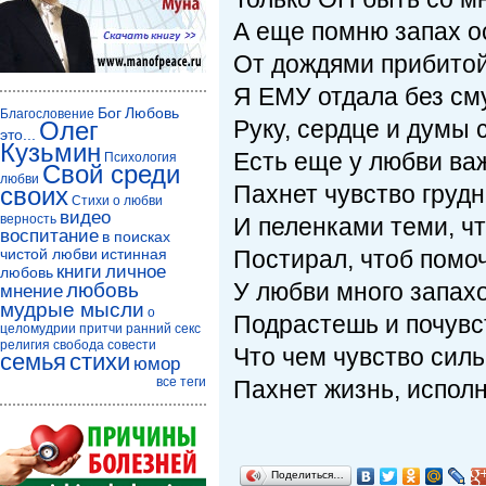
А еще помню запах о
От дождями прибитой
Я ЕМУ отдала без с
Бог
Любовь
Благословение
Руку, сердце и думы 
Олег
это...
Кузьмин
Есть еще у любви ва
Психология
Свой среди
любви
Пахнет чувство груд
своих
Стихи о любви
видео
верность
И пеленками теми, чт
воспитание
в поисках
чистой любви
истинная
Постирал, чтоб помо
книги
личное
любовь
У любви много запах
любовь
мнение
мудрые мысли
о
Подрастешь и почувс
целомудрии
притчи
ранний секс
религия
свобода совести
Что чем чувство силь
семья
стихи
юмор
все теги
Пахнет жизнь, исполн
Поделиться…