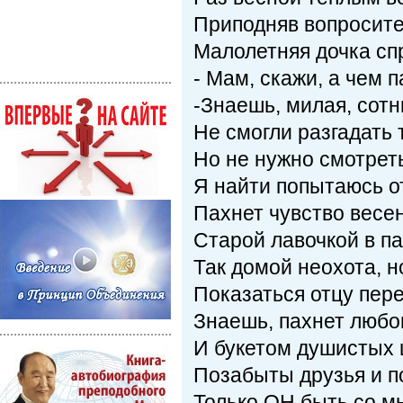
Приподняв вопросите
Малолетняя дочка сп
- Мам, скажи, а чем 
-Знаешь, милая, сот
Не смогли разгадать 
Но не нужно смотрет
Я найти попытаюсь от
Пахнет чувство весе
Старой лавочкой в па
Так домой неохота, н
Показаться отцу пер
Знаешь, пахнет любо
И букетом душистых 
Позабыты друзья и п
Только ОН быть со м