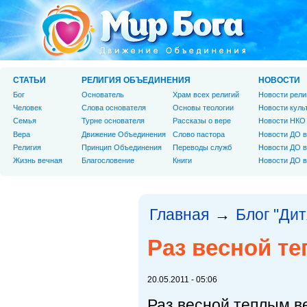
СТАТЬИ
РЕЛИГИЯ ОБЪЕДИНЕНИЯ
НОВОСТИ
Бог
Основатель
Храм всех религий
Новости рели
Человек
Слова основателя
Основы теологии
Новости куль
Cемья
Турне основателя
Рассказы о вере
Новости НКО
Вера
Движение Объединения
Слово пастора
Новости ДО в
Религия
Принцип Объединения
Переводы служб
Новости ДО в
Жизнь вечная
Благословение
Книги
Новости ДО в
Главная
Блог "Дит
→
Раз весной т
20.05.2011 - 05:06
Раз весной теплым в