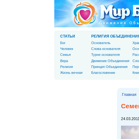
СТАТЬИ
РЕЛИГИЯ ОБЪЕДИНЕНИ
Бог
Основатель
Хра
Человек
Слова основателя
Осн
Cемья
Турне основателя
Рас
Вера
Движение Объединения
Сло
Религия
Принцип Объединения
Пер
Жизнь вечная
Благословение
Кни
Главная
Семе
24.03.2011