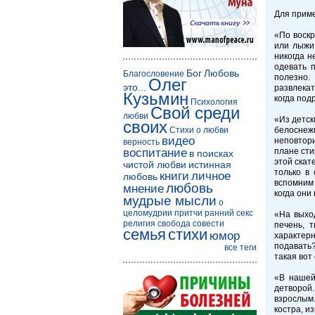
Для приме
«По воскр
или лыжи
никогда н
одевать 
Бог
Любовь
Благословение
полезно.
Олег
это...
развлекат
Кузьмин
когда под
Психология
Свой среди
любви
«Из детск
своих
Стихи о любви
белоснеж
видео
неповтори
верность
воспитание
плане сти
в поисках
этой скат
чистой любви
истинная
только в
книги
личное
любовь
вспомним 
любовь
мнение
когда они
мудрые мысли
о
целомудрии
притчи
ранний секс
«На выхо
религия
свобода совести
печень, 
семья
стихи
юмор
характер
подавать?
все теги
такая во
«В нашей
детворой
взрослым.
костра, и