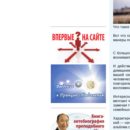
Что такое
Вот что 
манеры по
С большо
возникают
И действ
домашним 
вашей се
человече
повторял
воспомина
Интересна
мечтают ч
замечая т
семейных 
Характерн
ней — нач
альбома 