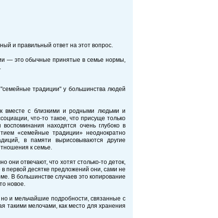
ый и правильный ответ на этот вопрос.
ии — это обычные принятые в семье нормы,
.
 "семейные традиции" у большинства людей
ак вместе с близкими и родными людьми и
оциации, что-то такое, что присуще только
 воспоминания находятся очень глубоко в
нятием «семейные традиции» неоднократно
адиций, в памяти вырисовываются другие
отношения к семье.
о они отвечают, что хотят столько-то деток,
о в первой десятке предложений они, сами не
оме. В большинстве случаев это копирование
то новое.
, но и мельчайшие подробности, связанные с
ая такими мелочами, как место для хранения