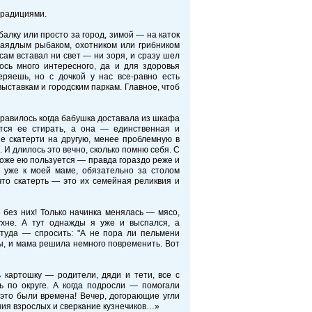
традициями.
алку или просто за город, зимой — на каток
заядлым рыбаком, охотником или грибником
 сам вставал ни свет — ни зоря, и сразу шел
ось много интересного, да и для здоровья
ряешь, но с дочкой у нас все-равно есть
ыставкам и городским паркам. Главное, чтоб
нравилось когда бабушка доставала из шкафа
ется ее стирать, а она — единственная и
не скатерти на другую, менее проблемную в
 И длилось это вечно, сколько помню себя. С
тоже ею пользуется — правда гораздо реже и
 уже к моей маме, обязательно за столом
что скатерть — это их семейная реликвия и
без них! Только начинка менялась — мясо,
ухне. А тут однажды я уже и выспался, а
туда — спросить: "А не пора ли пельмени
ы, и мама решила немного повременить. Вот
 картошку — родители, дяди и тети, все с
ь по округе. А когда подросли — помогали
 это были времена! Вечер, догорающие угли
ния взрослых и сверкание кузнечиков…»