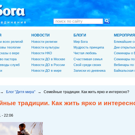
Я
НОВОСТИ
БЛОГИ
МЕРОПРИЯ
м всех религий
Новости религии
Мир Бога
Ближайшие с
овы теологии
Новости культуры
Мудрость принципа
Дни открытых
сказы о вере
Новости НКО
Чистая любовь
Семинары о 
во пастора
Новости ДО в Москве
Счастливая семья
Семинары по
еводы служб
Новости ДО в России
Свой среди своих
Вебинары по
ги
Новости ДО в мире
Записки из дневника
Байкальская
→
Блог "Дитя мира"
→
Семейные традиции. Как жить ярко и интересно?
йные традиции. Как жить ярко и интересн
 - 22:06