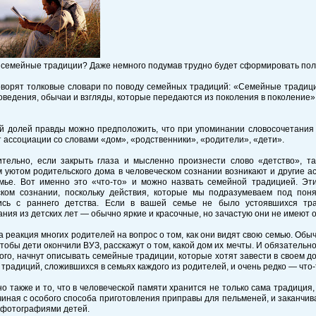
 семейные традиции? Даже немного подумав трудно будет сформировать полн
говорят толковые словари по поводу семейных традиций: «Семейные традиц
ведения, обычаи и взгляды, которые передаются из поколения в поколение»
й долей правды можно предположить, что при упоминании словосочетания
 ассоциации со словами «дом», «родственники», «родители», «дети».
ительно, если закрыть глаза и мысленно произнести слово «детство», т
уютом родительского дома в человеческом сознании возникают и другие асс
мье. Вот именно это «что-то» и можно назвать семейной традицией. Эти
ском сознании, поскольку действия, которые мы подразумеваем под по
ись с раннего детства. Если в вашей семье не было устоявшихся тр
ния из детских лет — обычно яркие и красочные, но зачастую они не имеют 
 реакция многих родителей на вопрос о том, как они видят свою семью. Обычн
тобы дети окончили ВУЗ, расскажут о том, какой дом их мечты. И обязательн
ого, начнут описывать семейные традиции, которые хотят завести в своем д
традиций, сложившихся в семьях каждого из родителей, и очень редко — что-
о также и то, что в человеческой памяти хранится не только сама традиция
иная с особого способа приготовления приправы для пельменей, и заканчив
сфотографиями детей.