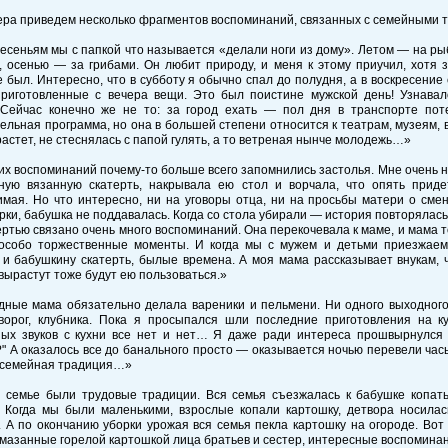
ра приведем несколько фрагментов воспоминаний, связанных с семейными 
есеньям мы с папкой что называется «делали ноги из дому». Летом — на рыб
, осенью — за грибами. Он любит природу, и меня к этому приучил, хотя 
е был. Интересно, что в субботу я обычно спал до полудня, а в воскресение
приготовленные с вечера вещи. Это был поистине мужской день! Узнавал
 Сейчас конечно же не то: за город ехать — пол дня в транспорте поте
ельная программа, но она в большей степени относится к театрам, музеям, в
растет, не стеснялась с папой гулять, а то ветреная нынче молодежь…»
их воспоминаний почему-то больше всего запомнились застолья. Мне очень 
ную вязанную скатерть, накрывала ею стол и ворчала, что опять прид
мая. Но что интересно, ни на уговоры отца, ни на просьбы матери о сме
рки, бабушка не поддавалась. Когда со стола убирали — история повторялась.
ертью связано очень много воспоминаний. Она перекочевала к маме, и мама 
 особо торжественные моменты. И когда мы с мужем и детьми приезжаем
и бабушкину скатерть, былые времена. А моя мама рассказывает внукам, 
 вырастут тоже будут ею пользоваться.»
дные мама обязательно делала вареники и пельмени. Ни одного выходного 
творог, клубника. Пока я просыпался шли последние приготовления на к
ных звуков с кухни все нет и нет… Я даже ради интереса прошвырнулся 
" А оказалось все до банального просто — оказывается ночью перевели час
т семейная традиция…»
 семье были трудовые традиции. Вся семья съезжалась к бабушке копать
. Когда мы были маленькими, взрослые копали картошку, детвора носилас
 А по окончанию уборки урожая вся семья пекла картошку на огороде. Вот
змазанные горелой картошкой лица братьев и сестер, интересные воспомина