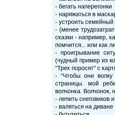
- бегать наперегонки
- наряжаться в маск
- устроить семейный 
- (менее трудозатра
сказки - например, к
помчится... или как л
- проигрывание сит
(чудный пример из к
"Трех поросят" с карт
- "Чтобы они волку
страницы. мой ребе
волчонка. Волчонок, н
- лепить снеговиков 
- валяться на диване
- бутузиться