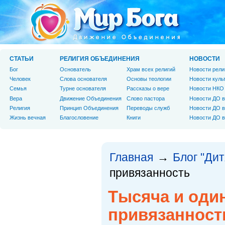
СТАТЬИ
РЕЛИГИЯ ОБЪЕДИНЕНИЯ
НОВОСТИ
Бог
Основатель
Храм всех религий
Новости рели
Человек
Слова основателя
Основы теологии
Новости куль
Cемья
Турне основателя
Рассказы о вере
Новости НКО
Вера
Движение Объединения
Слово пастора
Новости ДО в
Религия
Принцип Объединения
Переводы служб
Новости ДО в
Жизнь вечная
Благословение
Книги
Новости ДО в
Главная
Блог "Дит
→
привязанность
Тысяча и оди
привязанност