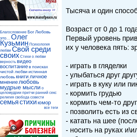
Тысяча и один способ
Возраст от 0 до 1 год
Бог
Любовь
Благословение
Олег
Первый уровень прив
это...
Кузьмин
Психология
их у человека пять: з
Свой среди
любви
своих
Стихи о любви
видео
верность
- играть в гляделки
воспитание
в поисках
чистой любви
истинная
- улыбаться друг друг
книги
личное
любовь
любовь
мнение
- играть в куку или пи
мудрые мысли
о
- кормить грудью
целомудрии
притчи
ранний секс
религия
свобода совести
семья
стихи
- кормить чем-то дру
юмор
все теги
- позволить есть из с
- катать на шее (посл
- носить на руках и\и