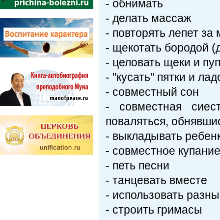
- обнимать
- делать массаж
- повторять лепет за
- щекотать бородой (
- целовать щеки и пу
- "кусать" пятки и ла
- совместный сон
- совместная сиес
поваляться, обнявши
- выкладывать ребен
- совместное купани
- петь песни
- танцевать вместе
- использовать разн
- строить гримасы