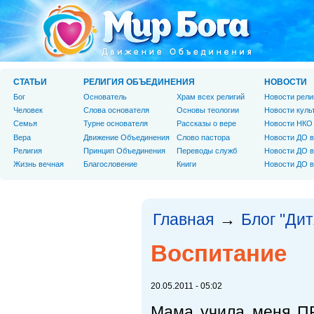
СТАТЬИ
РЕЛИГИЯ ОБЪЕДИНЕНИЯ
НОВОСТИ
Бог
Основатель
Храм всех религий
Новости рели
Человек
Слова основателя
Основы теологии
Новости куль
Cемья
Турне основателя
Рассказы о вере
Новости НКО
Вера
Движение Объединения
Слово пастора
Новости ДО в
Религия
Принцип Объединения
Переводы служб
Новости ДО в
Жизнь вечная
Благословение
Книги
Новости ДО в
Главная
Блог "Дит
→
Воспитание
20.05.2011 - 05:02
Мама учила меня 