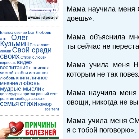
Мама научила меня 
доешь».
Бог
Любовь
Благословение
Мама объяснила м
Олег
это...
Кузьмин
ты сейчас не переста
Психология
Свой среди
любви
своих
Стихи о любви
видео
верность
Мама учила меня Н
воспитание
в поисках
чистой любви
истинная
которым не так повез
книги
личное
любовь
любовь
мнение
мудрые мысли
о
Мама научила меня
целомудрии
притчи
ранний секс
религия
свобода совести
овощи, никогда не в
семья
стихи
юмор
все теги
Мама учила меня С
я с тобой поговорю».