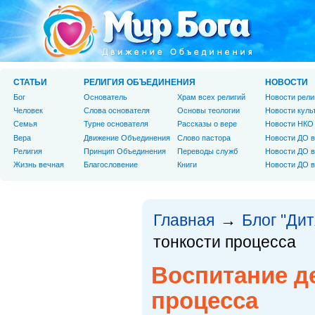
СТАТЬИ
РЕЛИГИЯ ОБЪЕДИНЕНИЯ
НОВОСТИ
Бог
Основатель
Храм всех религий
Новости рели
Человек
Слова основателя
Основы теологии
Новости куль
Cемья
Турне основателя
Рассказы о вере
Новости НКО
Вера
Движение Объединения
Слово пастора
Новости ДО в
Религия
Принцип Объединения
Переводы служб
Новости ДО в
Жизнь вечная
Благословение
Книги
Новости ДО в
Главная
Блог "Дит
→
тонкости процесса
Воспитание д
процесса