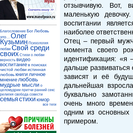
отзывчивую. Вот, 
маленькую девочку
воспитании являет
наиболее ответствен
Бог
Любовь
Благословение
Олег
это...
Отец – первый мужч
Кузьмин
Психология
Свой среди
момента своего ро
любви
своих
Стихи о любви
идентификация: «я –
видео
верность
воспитание
в поисках
дальше развиваться
чистой любви
истинная
книги
личное
любовь
зависят и её буду
любовь
мнение
мудрые мысли
дальнейшая взросла
о
целомудрии
притчи
ранний секс
буквально замотан
религия
свобода совести
семья
стихи
юмор
очень много време
все теги
одним из основных 
примером.