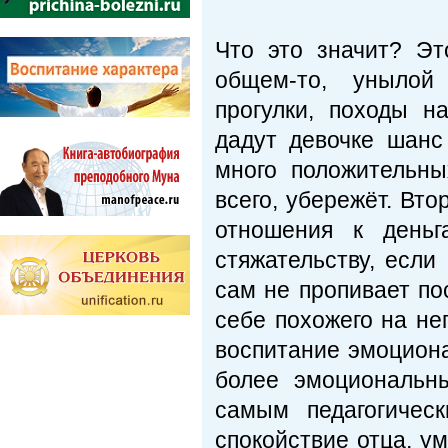
Что это значит? Эт
общем-то, унылой
прогулки, походы н
дадут девочке шанс
много положительны
всего, убережёт. Вт
отношения к деньг
стяжательству, если
сам не пропивает по
себе похожего на не
воспитание эмоциона
более эмоциональн
самым педагогичес
спокойствие отца, у