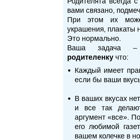
Родителята всегда с
вами связано, подме
При этом их може
украшения, плакаты 
Это нормально.
Ваша задача
родителенку
что:
Каждый имеет прав
если бы ваши вкус
В ваших вкусах нет
и все так делают
аргумент «все». П
его любимой газе
вашем колечке в но