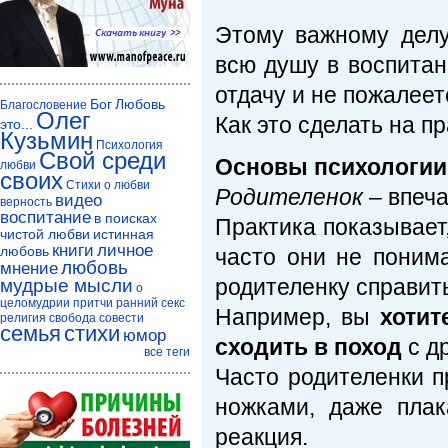
Этому важному делу
всю душу в воспитан
отдачу и не пожалее
Бог
Любовь
Благословение
Олег
Как это сделать на п
это...
Кузьмин
Психология
Свой среди
Основы психологии
любви
своих
Стихи о любви
Родителенок
– впеча
видео
верность
воспитание
в поисках
Практика показывает
чистой любви
истинная
книги
личное
любовь
часто они не поним
любовь
мнение
родителенку справить
мудрые мысли
о
целомудрии
притчи
ранний секс
Например, вы
хотит
религия
свобода совести
семья
стихи
юмор
сходить в поход
с д
все теги
Часто родителенки п
ножками, даже плак
реакция.