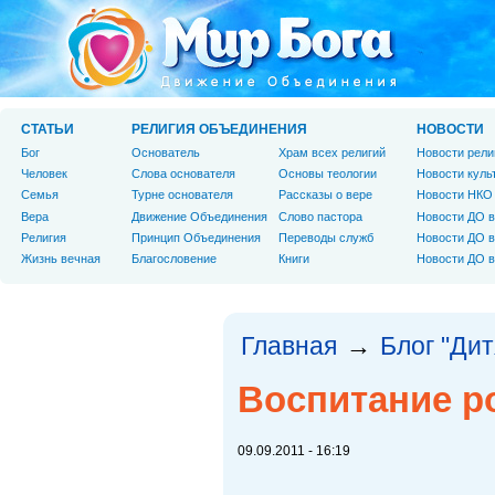
СТАТЬИ
РЕЛИГИЯ ОБЪЕДИНЕНИЯ
НОВОСТИ
Бог
Основатель
Храм всех религий
Новости рели
Человек
Слова основателя
Основы теологии
Новости куль
Cемья
Турне основателя
Рассказы о вере
Новости НКО
Вера
Движение Объединения
Слово пастора
Новости ДО в
Религия
Принцип Объединения
Переводы служб
Новости ДО в
Жизнь вечная
Благословение
Книги
Новости ДО в
Главная
Блог "Дит
→
Воспитание р
09.09.2011 - 16:19