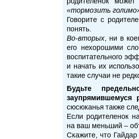
родителенок може
«тормозить голимо
Говорите с родителе
понять.
Во-вторых
, ни в ко
его нехорошими сло
воспитательного эфф
и начать их использо
такие случаи не редк
Будьте предель
заупрямившемуся 
сюсюканья также след
Если родителенок н
на ваш меньший – объ
Скажите, что Гайдар