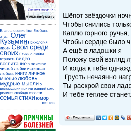
Шёпот звёздочки ноч
Чтобы снились только
Бог
Любовь
Благословение
Каплю горного ручья,
Олег
это...
Кузьмин
Чтобы сердце было ч
Психология
Свой среди
любви
А ещё в ладошки я
своих
Стихи о любви
Положу свой взгляд 
видео
верность
воспитание
в поисках
И когда к тебе однаж
чистой любви
истинная
книги
личное
любовь
Грусть нечаянно нагр
любовь
мнение
мудрые мысли
Ты раскрой свои лад
о
целомудрии
притчи
ранний секс
И тебе теплее станет.
религия
свобода совести
семья
стихи
юмор
все теги
Поделиться…