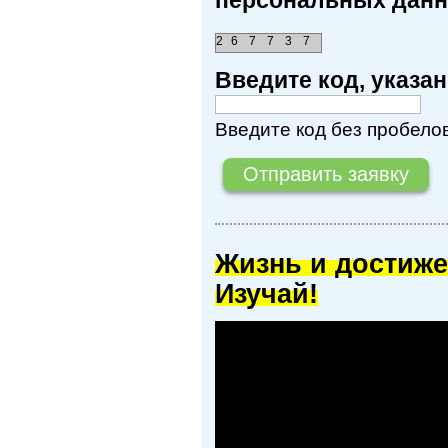
персональных данн
2
6
7
7
3
7
Введите код, указ
Введите код без пробелов
Жизнь и достиже
Изучай!