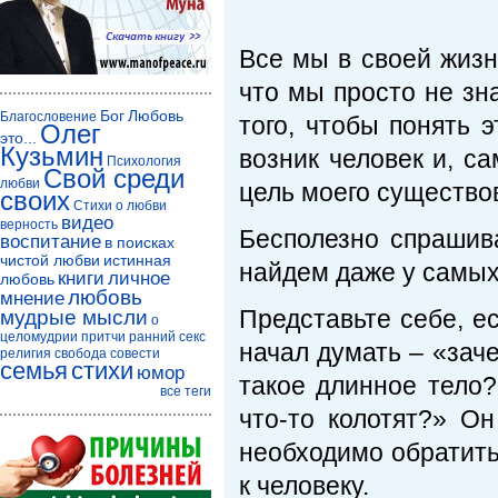
Все мы в своей жизн
что мы просто не зна
Бог
Любовь
Благословение
того, чтобы понять 
Олег
это...
Кузьмин
возник человек и, с
Психология
Свой среди
любви
цель моего существо
своих
Стихи о любви
видео
верность
Бесполезно спрашива
воспитание
в поисках
чистой любви
истинная
найдем даже у самы
книги
личное
любовь
любовь
мнение
Представьте себе, е
мудрые мысли
о
целомудрии
притчи
ранний секс
начал думать – «зач
религия
свобода совести
семья
стихи
юмор
такое длинное тело?
все теги
что-то колотят?» Он
необходимо обратитьс
к человеку.