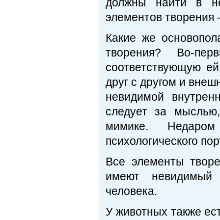
должны найти в н
элементов творения 
Какие же основопо
творения? Во-пе
соответствующую е
друг с другом и вне
невидимой внутрен
следует за мыслью
мимике. Недаром
психологического пор
Все элементы творе
имеют невидимый 
человека.
У животных также ес