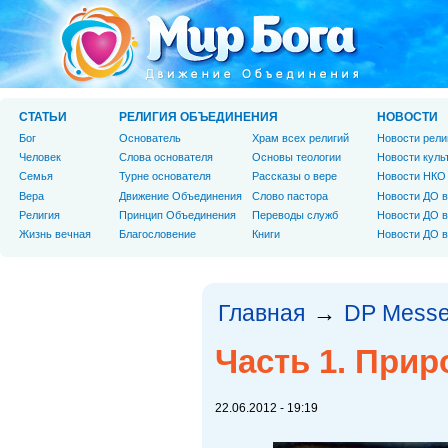
СТАТЬИ
РЕЛИГИЯ ОБЪЕДИНЕНИЯ
НОВОСТИ
Бог
Основатель
Храм всех религий
Новости рели
Человек
Слова основателя
Основы теологии
Новости куль
Cемья
Турне основателя
Рассказы о вере
Новости НКО
Вера
Движение Объединения
Слово пастора
Новости ДО в
Религия
Принцип Объединения
Переводы служб
Новости ДО в
Жизнь вечная
Благословение
Книги
Новости ДО в
Главная
DP Messe
→
Часть 1. Прир
22.06.2012 - 19:19