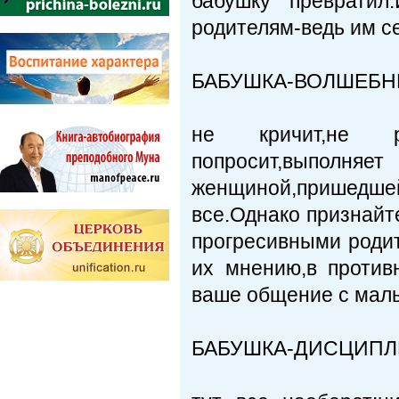
бабушку превратил
родителям-ведь им се
БАБУШКА-ВОЛШЕБН
не кричит,не р
попросит,выполняе
женщиной,пришедш
все.Однако признайт
прогресивными роди
их мнению,в против
ваше общение с мал
БАБУШКА-ДИСЦИП