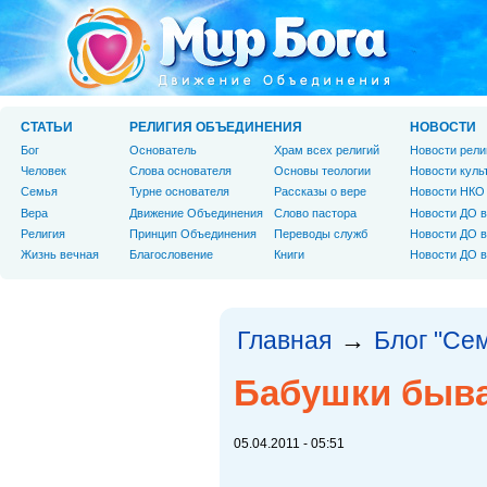
СТАТЬИ
РЕЛИГИЯ ОБЪЕДИНЕНИЯ
НОВОСТИ
Бог
Основатель
Храм всех религий
Новости рели
Человек
Слова основателя
Основы теологии
Новости куль
Cемья
Турне основателя
Рассказы о вере
Новости НКО
Вера
Движение Объединения
Слово пастора
Новости ДО в
Религия
Принцип Объединения
Переводы служб
Новости ДО в
Жизнь вечная
Благословение
Книги
Новости ДО в
Главная
Блог "Се
→
Бабушки быва
05.04.2011 - 05:51