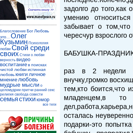
задолго до того,как
умению относиться
забывает о том,что
Бог
Любовь
Благословение
чересчур взрослого о
Олег
это...
Кузьмин
Психология
Свой среди
любви
БАБУШКА-ПРАЗДНИ
своих
Стихи о любви
видео
верность
воспитание
в поисках
чистой любви
истинная
раз в 2 недели п
книги
личное
любовь
внучку,громко восхищ
любовь
мнение
мудрые мысли
о
тем,кто боится,что 
целомудрии
притчи
ранний секс
религия
свобода совести
младенцем,в 
семья
стихи
юмор
все теги
дел,работа,карьера,
осталась неуверенно
подарки-это попытка