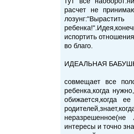
тут все наоборот:н
расчет не принимаю
лозунг:"
ребенка!".Идея,ко
испортить отношения 
во благо.
ИДЕАЛЬНАЯ БАБУШ
совмещает все пол
ребенка,когда нужно
обижается,когда е
родителей,знает,ког
неразрешенное(не 
интересы и точно зна