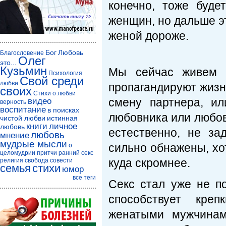
конечно, тоже буде
женщин, но дальше эт
женой дороже.
Бог
Любовь
Благословение
Олег
это...
Кузьмин
Мы сейчас живем 
Психология
Свой среди
любви
пропагандируют жизн
своих
Стихи о любви
смену партнера, и
видео
верность
воспитание
в поисках
любовника или любов
чистой любви
истинная
книги
личное
любовь
естественно, не з
любовь
мнение
мудрые мысли
сильно обнажены, хо
о
целомудрии
притчи
ранний секс
куда скромнее.
религия
свобода совести
семья
стихи
юмор
все теги
Секс стал уже не по
способствует кре
женатыми мужчинам