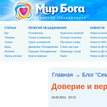
СТАТЬИ
РЕЛИГИЯ ОБЪЕДИНЕНИЯ
НОВОСТИ
Бог
Основатель
Храм всех религий
Новости рели
Человек
Слова основателя
Основы теологии
Новости куль
Cемья
Турне основателя
Рассказы о вере
Новости НКО
Вера
Движение Объединения
Слово пастора
Новости ДО в
Религия
Принцип Объединения
Переводы служб
Новости ДО в
Жизнь вечная
Благословение
Книги
Новости ДО в
Главная
Блог "Се
→
Доверие и вер
16.03.2011 - 23:13