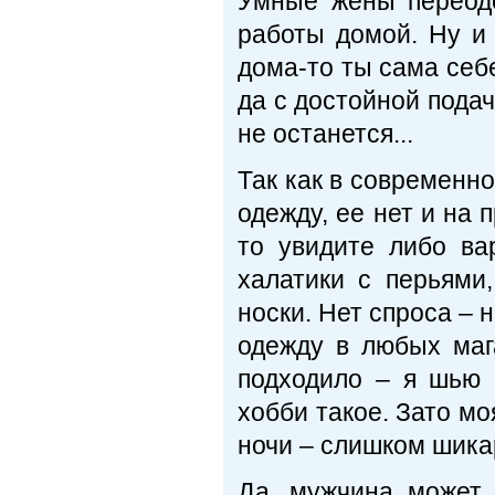
Умные жены переоде
работы домой. Ну и 
дома-то ты сама себ
да с достойной пода
не останется...
Так как в современн
одежду, ее нет и на 
то увидите либо ва
халатики с перьями
носки. Нет спроса – 
одежду в любых мага
подходило – я шью
хобби такое. Зато мо
ночи – слишком шикар
Да, мужчина может 