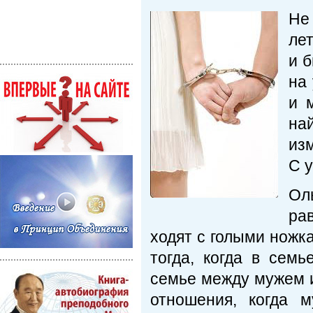
Не
ле
и б
на
и 
на
из
С 
Ол
ра
ходят с голыми ножк
тогда, когда в семь
семье между мужем и
отношения, когда 