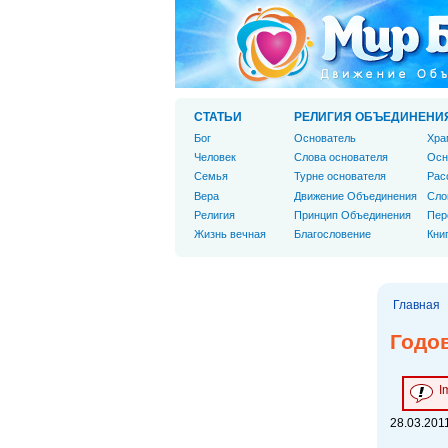
СТАТЬИ
РЕЛИГИЯ ОБЪЕДИНЕНИ
Бог
Основатель
Хра
Человек
Слова основателя
Осн
Cемья
Турне основателя
Рас
Вера
Движение Объединения
Сло
Религия
Принцип Объединения
Пер
Жизнь вечная
Благословение
Кни
Главная
Годо
I
28.03.2011