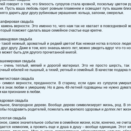
ей говорит о том, что близость супругов стала кровной, поскольку цветом р
ня. Пусть ваша любовь горит ровным пламенем и освещает путь вашим близк
нято дарить друг другу рубиновые украшения: кольца, запонки, ожерелья.
Сапфировая свадьба
камень верности. Это именно то, чего нам так не хватает в повседневной ж
оторый поможет сделать ваше семейное счастье еще крепче.
Лавандовая свадьба
 такой нежный, ароматный и редкий цветок! Как нежная нотка в голосе люде
 друг другу. Даже в том, кого знаешь много лет, можно увидеть вдруг что-то 
е может быть для другого прочитанной книгой.
Кашемировая свадьба
– очень теплый, мягкий и дорогой материал. Это не просто шерсть, так ж
чный юбилей не пышный, а тихий, уютный и семейный. В качестве подарка 
Аметистовая свадьба
 символ верности, преданности. В старину, если один из супругов умира
 в знак любви к умершему. Но в день 48-летней годовщины не нужно думать
 как признание в любви.
Кедровая свадьба
льное, благородное дерево. Вообще дерево символизирует жизнь, род. В эт
тобы поздравить родителей, пожелать им крепкого здоровья и долгих лет жизн
Золотая свадьба
рное, самое значительное событие в семейное жизни, если, конечно, не счит
дается немногим, а прожить еще и душа в душу – вообще единицам. Этот юб