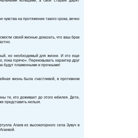
чальными кольцами, а свои старые дарят
и чувства на протяжение такого срока, вечно
 смогли своей жизнью доказать, что ваш брак
астно.
ный, но необходимый для жизни. И это еще
о, пока горячо». Перековывать характер друг
тва будут пламенными и прочными!
ейная жизнь была счастливой, в противном
ны те, кто доживает до этого юбилея. Дети,
же представить нельзя.
улла Агаев из высокогорного села Зувуч в
Агаевой.