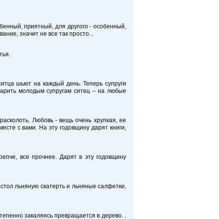
обенный, приятный, для другого - особенный,
ание, значит не все так просто...
тья.
ситца шьют на каждый день. Теперь супруги
одарить молодым супругам ситец – на любые
 расколоть. Любовь - вещь очень хрупкая, ее
месте с вами. На эту годовщину дарят книги,
репче, все прочнее. Дарят в эту годовщину
 стол льняную скатерть и льняные салфетки,
тепенно закаляясь превращается в дерево. .