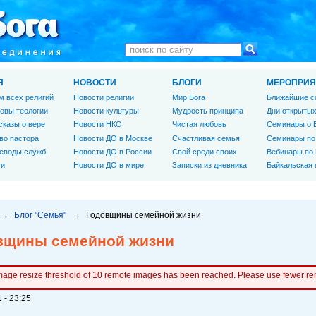
Я
НОВОСТИ
БЛОГИ
МЕРОПРИЯ
м всех религий
Новости религии
Мир Бога
Ближайшие с
овы теологии
Новости культуры
Мудрость принципа
Дни открытых
сказы о вере
Новости НКО
Чистая любовь
Семинары о 
во пастора
Новости ДО в Москве
Счастливая семья
Семинары по
еводы служб
Новости ДО в России
Свой среди своих
Вебинары по
ги
Новости ДО в мире
Записки из дневника
Байкальская
→
Блог "Семья"
→
Годовщины семейной жизни
вщины семейной жизни
mage resize threshold of 10 remote images has been reached. Please use fewer r
 - 23:25