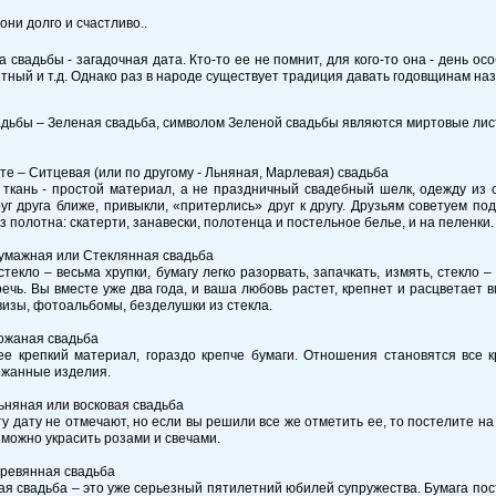
 свадьбы - загадочная дата. Кто-то ее не помнит, для кого-то она - день ос
тный и т.д. Однако раз в народе существует традиция давать годовщинам назв
адьбы – Зеленая свадьба, символом Зеленой свадьбы являются миртовые лис
сте – Ситцевая (или по другому - Льняная, Марлевая) свадьба
ткань - простой материал, а не праздничный свадебный шелк, одежду из 
уг друга ближе, привыкли, «притерлись» друг к другу. Друзьям советуем п
з полотна: скатерти, занавески, полотенца и постельное белье, и на пеленки.
Бумажная или Стеклянная свадьба
стекло – весьма хрупки, бумагу легко разорвать, запачкать, измять, стекло –
ечь. Вы вместе уже два года, и ваша любовь растет, крепнет и расцветает в
визы, фотоальбомы, безделушки из стекла.
Кожаная свадьба
е крепкий материал, гораздо крепче бумаги. Отношения становятся все к
ожанные изделия.
Льняная или восковая свадьба
у дату не отмечают, но если вы решили все же отметить ее, то постелите на
 можно украсить розами и свечами.
еревянная свадьба
я свадьба – это уже серьезный пятилетний юбилей супружества. Бумага пос