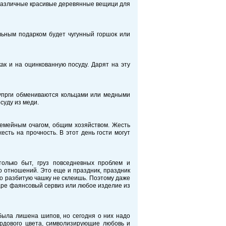
различные красивые деревянные вещици для
льным подарком будет чугунный горшок или
как и на оцинкованную посуду. Дарят на эту
 супрги обмениваются кольцами или медными
суду из меди.
семейным очагом, общим хозяйством. Жесть
есть на прочность. В этот день гости могут
только быт, груз повседневных проблем и
о отношений. Это еще и праздник, праздник
то разбитую чашку не склеишь. Поэтому даже
паре фаянсовый сервиз или любое изделие из
была лишена шипов, но сегодня о них надо
ардового цвета, символизирующие любовь и