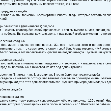
изкими друзьями. Муж и жена торжественно обмениваются новыми обру
 детям или внукам - пусть им повезет так же, как и вам!
Изумрудная свадьба
 символ жизни, гармонии, бессмертия и юности. Люди, которые сохранили сво
ушой.
Бриллиантовая (Диамантовая) свадьба
 – камень, славящийся своей прочностью. Если вы вместе 60 лет, значит, вы
на небесах. Вы созданы друг для друга, и над вашей любовью уже ничто не вл
Железная свадьба
о бриллиант отличается прочностью. Железо – металл, хотя и не драгоцен
минание о том, что семья вместе строит свой быт. А еще говорят: «Куй желез
 бесполезно, а вот перековывать чувства не поздно никогда. Пусть ваши чувс
Каменная свадьба
льно выбрали спутника жизни, надежного и верного, и наверняка ваша сем
 вряд ли прожили бы с ним столько лет под одной крышей.
Коронная (Благодатная, Благодарная, Вторая бриллиантовая) свадьба
свадьба называется потому, что венчает счастливо прожитую жизнь. Блажен
авнуки приходят в этот день чествовать вас. Лучшего примера для молодых да
Дубовая свадьба
 Красная свадьба
звание столетнему верному супружескому юбилею придумал 126-летний Нифт
ане, который прожил целый век в любви и согласии со 116-летней Балабеим 