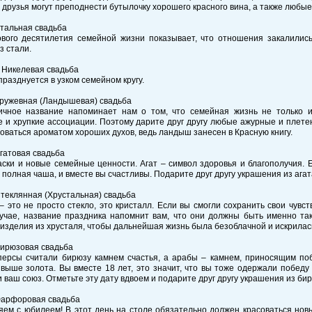
А друзья могут преподнести бутылочку хорошего красного вина, а также любые
Стальная свадьба
ового десятилетия семейной жизни показывает, что отношения закалились
з стали.
– Никелевая свадьба
празднуется в узком семейном кругу.
Кружевная (Ландышевая) свадьба
ичное название напоминает нам о том, что семейная жизнь не только и
 и хрупкие ассоциации. Поэтому дарите друг другу любые ажурные и плет
оваться ароматом хороших духов, ведь ландыш занесен в Красную книгу.
Агатовая свадьба
ски и новые семейные ценности. Агат – символ здоровья и благополучия. Е
 полная чаша, и вместе вы счастливы. Подарите друг другу украшения из агат
Стеклянная (Хрустальная) свадьба
– это не просто стекло, это кристалл. Если вы смогли сохранить свои чувст
лучае, название праздника напомнит вам, что они должны быть именно так
изделия из хрусталя, чтобы дальнейшая жизнь была безоблачной и искрилас
Бирюзовая свадьба
персы считали бирюзу камнем счастья, а арабы – камнем, приносящим по
выше золота. Вы вместе 18 лет, это значит, что вы тоже одержали победу
 ваш союз. Отметьте эту дату вдвоем и подарите друг другу украшения из б
Фарфоровая свадьба
яем с юбилеем! В этот день на столе обязательно должен красоваться нов