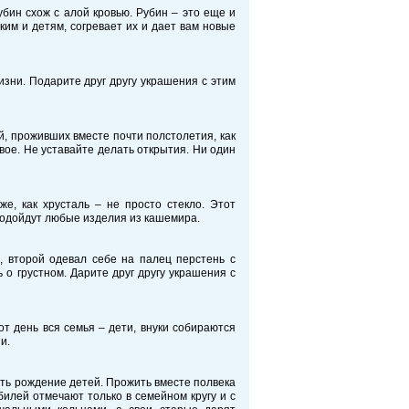
убин схож с алой кровью. Рубин – это еще и
им и детям, согревает их и дает вам новые
изни. Подарите друг другу украшения с этим
й, проживших вместе почти полстолетия, как
новое. Не уставайте делать открытия. Ни один
е, как хрусталь – не просто стекло. Этот
подойдут любые изделия из кашемира.
л, второй одевал себе на палец перстень с
 о грустном. Дарите друг другу украшения с
от день вся семья – дети, внуки собираются
и.
ать рождение детей. Прожить вместе полвека
илей отмечают только в семейном кругу и с