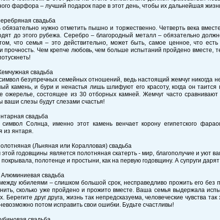
ого фарфора – лучший подарок паре в этот день, чтобы их дальнейшая жизнь
Серебряная свадьба
 обязательно нужно отметить пышно и торжественно. Четверть века вместе 
дят до этого рубежа. Серебро – благородный металл – обязательно должн
том, что семья – это действительно, может быть, самое ценное, что ест
и прочность. Чем крепче любовь, чем больше испытаний пройдено вместе, т
потускнеть!
Жемчужная свадьба
символ безупречных семейных отношений, ведь настоящий жемчуг никогда не 
ый камень, и бури и ненастья лишь шлифуют его красоту, когда он таится 
е ожерелье, состоящее из 30 отборных камней. Жемчуг часто сравнивают 
 ваши слезы будут слезами счастья!
Янтарная свадьба
 символ Солнца, именно этот камень венчает корону египетского фараон
 из янтаря.
Полотняная (Льняная или Коралловая) свадьба
этой годовщины является полотняная скатерть - мир, благополучие и уют ва
 покрывала, полотенце и простыни, как на первую годовщину. А супруги дарят 
– Алюминиевая свадьба
между юбилеями – слишком большой срок, несправедливо прожить его без п
нить, сколько уже пройдено и прожито вместе. Ваша семья выдержала исп
. Берегите друг друга, жизнь так непредсказуема, человеческие чувства так х
невозможно потом исправить свои ошибки. Будьте счастливы!
Рубиновая свадьба