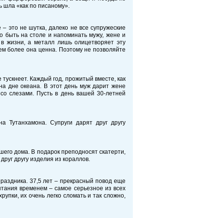
 шла «как по писаному».
– это не шутка, далеко не все супружеские
о быть на столе и напоминать мужу, жене и
ь в жизни, а металл лишь олицетворяет эту
ем более она ценна. Поэтому не позволяйте
тускнеет. Каждый год, прожитый вместе, как
на дне океана. В этот день муж дарит жене
со слезами. Пусть в день вашей 30-летней
а Тутанхамона. Супруги дарят друг другу
шего дома. В подарок преподносят скатерти,
друг другу изделия из кораллов.
раздника. 37,5 лет – прекрасный повод еще
ытания временем – самое серьезное из всех
рупки, их очень легко сломать и так сложно,