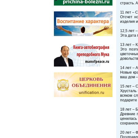
страсть. 
11 лет – 
Отсчет н
изделия и
12,5 лет 
Эта дата 
13 лет – 
Это поэт
цветочные
довольств
14 лет – 
Новые кра
ваш дом –
15 лет – 
Хрусталь 
всяком с
подарите 
18 лет – 
Древние 
ценилась 
сохранили
20 лет – 
Поздравл