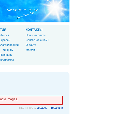
ТИЯ
КОНТАКТЫ
обытия
Наши контакты
 дверей
Связаться с нами
Благословении
О сайте
 Принципу
Магазин
 Принципу
 программа
emote images.
Ещё на тему:
свадьба
традиции