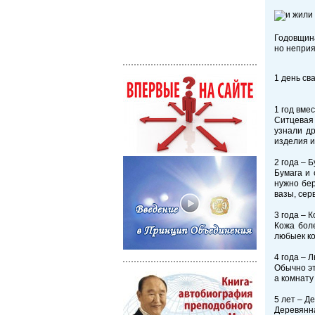
Годовщина
но неприя
1 день св
1 год вме
Ситцевая 
узнали др
изделия и
2 года – 
Бумага и 
нужно бер
вазы, сер
3 года – 
Кожа боле
любыек к
4 года – 
Обычно эт
а комнату
5 лет – Д
Деревянна