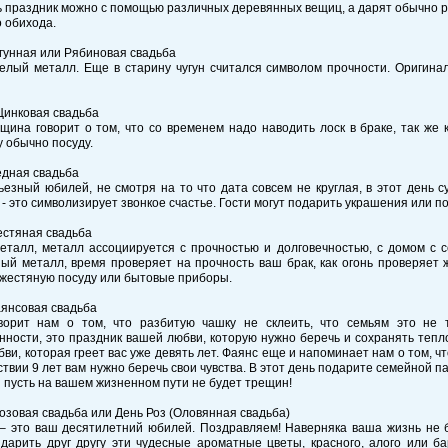
 праздник можно с помощью различных деревянных вещиц, а дарят обычно 
 обихода.
угунная или Рябиновая свадьба
желый металл. Еще в старину чугун считался символом прочности. Оригина
 Цинковая свадьба
щина говорит о том, что со временем надо наводить лоск в браке, так же 
 обычно посуду.
едная свадьба
ьезный юбилей, не смотря на то что дата совсем не круглая, в этот день
- это символизирует звонкое счастье. Гости могут подарить украшения или по
естяная свадьба
металл, металл ассоциируется с прочностью и долговечностью, с домом с 
ый металл, время проверяет на прочность ваш брак, как огонь проверяет ж
жестяную посуду или бытовые приборы.
аянсовая свадьба
ворит нам о том, что разбитую чашку не склеить, что семьям это не 
нности, это праздник вашей любви, которую нужно беречь и сохранять тепл
ви, которая греет вас уже девять лет. Фаянс еще и напоминает нам о том, ч
твии 9 лет вам нужно беречь свои чувства. В этот день подарите семейной 
 пусть на вашем жизненном пути не будет трещин!
Розовая свадьба или День Роз (Оловянная свадьба)
 – это ваш десятилетний юбилей. Поздравляем! Наверняка ваша жизнь не 
 дарить друг другу эти чудесные ароматные цветы, красного, алого или б