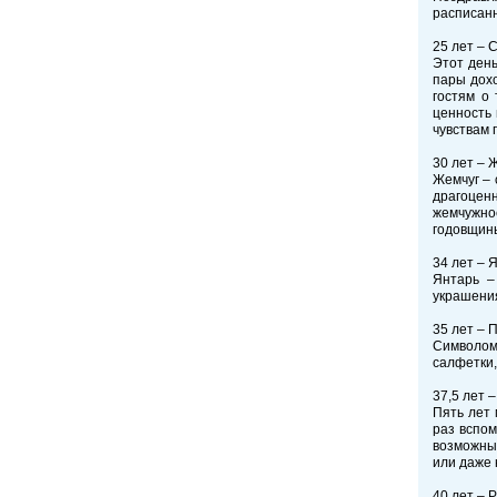
расписанн
25 лет – 
Этот день
пары дохо
гостям о 
ценность 
чувствам 
30 лет – 
Жемчуг – 
драгоценн
жемчужно
годовщины
34 лет – 
Янтарь –
украшения
35 лет – 
Символом 
салфетки,
37,5 лет 
Пять лет 
раз вспом
возможных
или даже 
40 лет – 