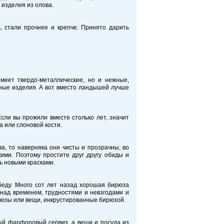
 изделия из олова.
, стали прочнее и крепче. Принято дарить
меет твердо-металлические, но и нежные,
еные изделия. А вот вместо ландышей лучше
сли вы прожили вместе столько лет, значит
а или слоновой кости.
ва, то наверняка они чисты и прозрачны, во
ими. Поэтому простите друг другу обиды и
ь новыми красками.
беду. Много сот лет назад хорошая бирюза
 над временем, трудностями и невзгодами и
ирюзы или вещи, инкрустированные бирюзой.
ый фарфоровый сервиз, а вещи и посуда из