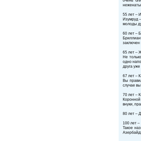
очень бл
неженатым
55 лет – 
Изумруд –
молоды д
60 лет – 
Бриллиант
заключен 
65 лет – 
Не тольк
одно напо
друга уже
67 лет – 
Вы прави
случае вы
70 лет – 
Коронной 
внуки, пр
80 лет – 
100 лет –
Такое на
Азербайдж