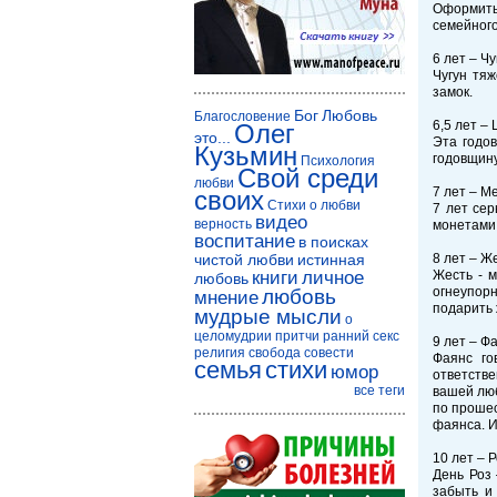
Оформить
семейного
6 лет – Ч
Чугун тя
замок.
Бог
Любовь
Благословение
6,5 лет –
Олег
это...
Эта годов
Кузьмин
годовщину
Психология
Свой среди
любви
7 лет – М
своих
Стихи о любви
7 лет сер
видео
верность
монетами 
воспитание
в поисках
чистой любви
истинная
8 лет – Ж
книги
личное
Жесть - 
любовь
огнеупорн
любовь
мнение
подарить 
мудрые мысли
о
целомудрии
притчи
ранний секс
9 лет – Ф
религия
свобода совести
Фаянс го
семья
стихи
юмор
ответстве
все теги
вашей люб
по прошес
фаянса. И
10 лет – 
День Роз
забыть и