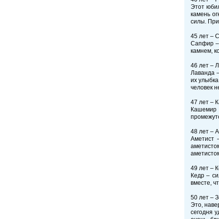
Этот юбил
камень ог
силы. При
45 лет – 
Сапфир – 
камнем, к
46 лет – 
Лаванда –
их улыбка
человек н
47 лет – 
Кашемир 
промежуто
48 лет – 
Аметист –
аметистом
аметистом
49 лет – 
Кедр – си
вместе, ч
50 лет – 
Это, наве
сегодня у