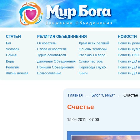
СТАТЬИ
РЕЛИГИЯ ОБЪЕДИНЕНИЯ
НОВОСТИ
Бог
Основатель
Храм всех религий
Новости рели
Человек
Слова основателя
Основы теологии
Новости куль
Cемья
Турне основателя
Рассказы о вере
Новости НКО
Вера
Движение Объединения
Слово пастора
Новости ДО в
Религия
Принцип Объединения
Переводы служб
Новости ДО в
Жизнь вечная
Благословение
Книги
Новости ДО в
Главная
→
Блог "Семья"
→
Счастье
Счастье
15.04.2011 - 07:00