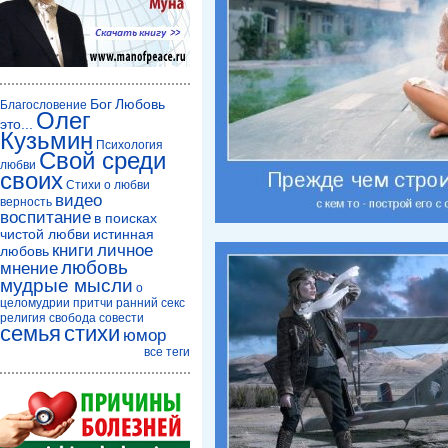
Бог
Любовь
Благословение
Олег
это...
Кузьмин
Психология
Свой среди
любви
своих
Стихи о любви
видео
верность
воспитание
в поисках
чистой любви
истинная
книги
личное
любовь
любовь
мнение
мудрые мысли
о
целомудрии
притчи
ранний секс
религия
свобода совести
семья
стихи
юмор
все теги