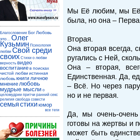
Мы Её любим, мы Её
была, но она – Перва
Бог
Любовь
Благословение
Олег
Вторая.
это...
Кузьмин
Психология
Она вторая всегда, с
Свой среди
любви
своих
ругались с Ней, скол
Стихи о любви
видео
верность
Она – вторая, все
воспитание
в поисках
чистой любви
истинная
Единственная. Да, е
книги
личное
любовь
любовь
мнение
– Всё. Но через пар
мудрые мысли
о
но и не первая.
целомудрии
притчи
ранний секс
религия
свобода совести
семья
стихи
юмор
все теги
Да, мы очень-очень
готовы на жертвы и п
может быть единстве