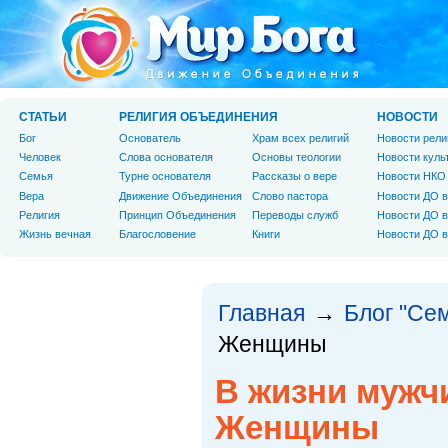
СТАТЬИ
РЕЛИГИЯ ОБЪЕДИНЕНИЯ
НОВОСТИ
Бог
Основатель
Храм всех религий
Новости рели
Человек
Слова основателя
Основы теологии
Новости куль
Cемья
Турне основателя
Рассказы о вере
Новости НКО
Вера
Движение Объединения
Слово пастора
Новости ДО в
Религия
Принцип Объединения
Переводы служб
Новости ДО в
Жизнь вечная
Благословение
Книги
Новости ДО в
Главная
Блог "Се
→
Женщины
В жизни мужч
Женщины