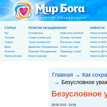
СТАТЬИ
РЕЛИГИЯ ОБЪЕДИНЕНИЯ
НОВОСТИ
Бог
Основатель
Храм всех религий
Новости рели
Человек
Слова основателя
Основы теологии
Новости куль
Cемья
Турне основателя
Рассказы о вере
Новости НКО
Вера
Движение Объединения
Слово пастора
Новости ДО в
Религия
Принцип Объединения
Переводы служб
Новости ДО в
Жизнь вечная
Благословение
Книги
Новости ДО в
Главная
Как сохр
→
Безусловное ува
→
Безусловное 
28.06.2010 - 19:08