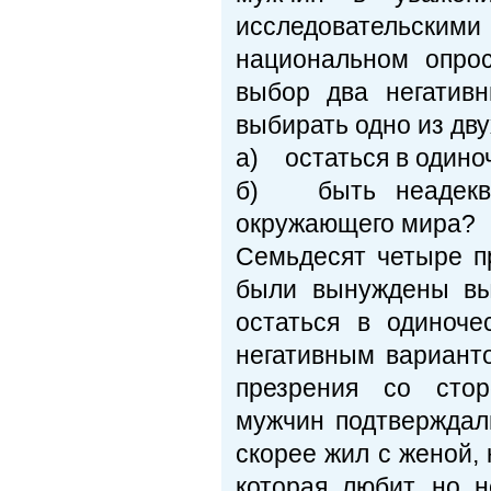
исследовательски
национальном опро
выбор два негатив
выбирать одно из дву
а) остаться в одиноч
б) быть неадеква
окружающего мира?
Семьдесят четыре п
были вынуждены вы
остаться в одиноч
негативным вариант
презрения со стор
мужчин подтверждали
скорее жил с женой, 
которая любит, но 